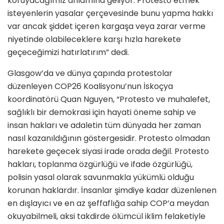
koruyacağımız anlamına geliyor. Protesto etmek
isteyenlerin yasalar çerçevesinde bunu yapma hakkı
var ancak şiddet içeren kargaşa veya zarar verme
niyetinde olabileceklere karşı hızla harekete
geçeceğimizi hatırlatırım” dedi.
Glasgow’da ve dünya çapında protestolar
düzenleyen COP26 Koalisyonu’nun İskoçya
koordinatörü Quan Nguyen, “Protesto ve muhalefet,
sağlıklı bir demokrasi için hayati öneme sahip ve
insan hakları ve adaletin tüm dünyada her zaman
nasıl kazanıldığının göstergesidir. Protesto olmadan
harekete geçecek siyasi irade orada değil. Protesto
hakları, toplanma özgürlüğü ve ifade özgürlüğü,
polisin yasal olarak savunmakla yükümlü olduğu
korunan haklardır. İnsanlar şimdiye kadar düzenlenen
en dışlayıcı ve en az şeffaflığa sahip COP’a meydan
okuyabilmeli, aksi takdirde ölümcül iklim felaketiyle