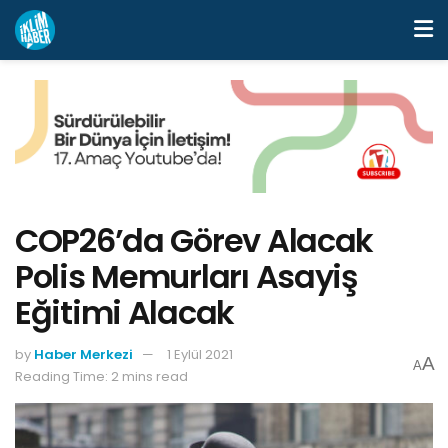
COP26’da Görev Alacak
Polis Memurları Asayiş
Eğitimi Alacak
by
Haber Merkezi
1 Eylül 2021
A
A
Reading Time: 2 mins read