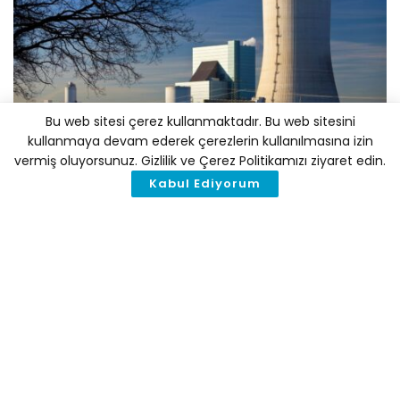
Bu web sitesi çerez kullanmaktadır. Bu web sitesini
kullanmaya devam ederek çerezlerin kullanılmasına izin
vermiş oluyorsunuz. Gizlilik ve Çerez Politikamızı ziyaret edin.
Kabul Ediyorum
Bir Alman mahkemesi ülkenin kuzey batısındaki en
genç kömür yakıtlı elektrik santralı Datteln 4’e
karşı açılan davanın ardından santralın geçersiz
bir kalkınma planına göre inşa edildiğine karar
verdi.
Mahkeme Waltrop kasabası, yerel sakinler ve bir
iklim STK’sının yerleşim alanlarına ve bir çocuk