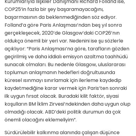
Kurumlarıyla İlişkiler Danışmanı Richard Folland ise,
COP25’in fazla bir şey başaramayacağını,
başarmasının da beklenmediğinden söz ediyor.
Folland’a göre Pa­ris Anlaşması’ndan beş yıl sonra
ger­çekleşecek, 2020’de Glasgow’daki COP26’nın
oldukça önemli bir yeri var. Nedenini ise şu sözlerle
açıklıyor: “Paris Anlaşması’na göre, tarafların gözden
geçirilmiş ve daha iddialı emisyon azaltma taahhüdü
sunacak olmaları. Bu nedenle Glas­gow, uluslararası
toplumun anlaşmanın hedefleri doğrultusunda
küresel ısın­mayı sınırlamak için ilerleme kayde­dip
kaydetmediğine karar vermek için Paris’ten sonraki
ilk uygun fırsat ola­cak. Buradaki kilit faktör, siyasi
koşul­ların BM İklim Zirvesi’ndekinden daha uygun olup
olmadığı olacak. ABD’deki politik durumun da çok
önemli olacağı­nı eklemeliyim”.
Sürdürülebilir kalkınma alanında çalışan düşünce