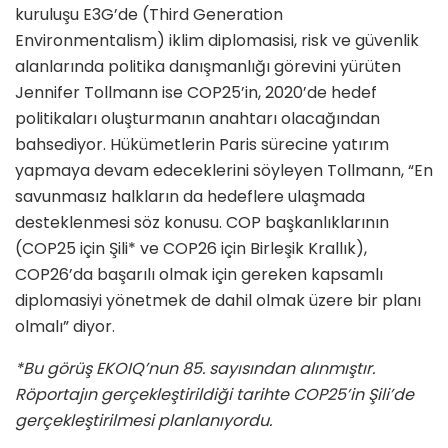
kuruluşu E3G’de (Third Generation
Environmentalism) iklim diplomasisi, risk ve güvenlik
alanlarında politika danışmanlığı görevini yürüten
Jennifer Tollmann ise COP25’in, 2020’de hedef
politikaları oluşturmanın anahtarı olacağından
bahsediyor. Hükü­metlerin Paris sürecine yatırım
yapma­ya devam edeceklerini söyleyen Tollmann, “En
savunmasız halkların da hedeflere ulaşmada
desteklenmesi söz konusu. COP başkanlıklarının
(COP25 için Şili* ve COP26 için Birleşik Krallık),
COP26’da başarılı olmak için gereken kapsamlı
diplomasiyi yönetmek de da­hil olmak üzere bir planı
olmalı” diyor.
*Bu görüş EKOIQ’nun 85. sayısından alınmıştır.
Röportajın gerçekleştirildiği tarihte COP25’in Şili’de
gerçekleştirilmesi planlanıyordu.