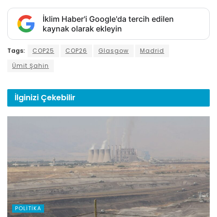
İklim Haber'i Google'da tercih edilen
kaynak olarak ekleyin
Tags:
COP25
COP26
Glasgow
Madrid
Ümit Şahin
İlginizi
Çekebilir
POLITIKA