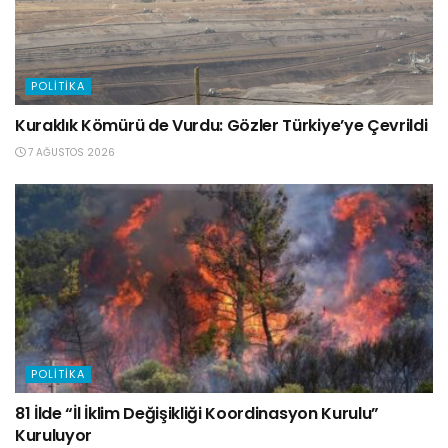
POLITIKA
Kuraklık Kömürü de Vurdu: Gözler Türkiye’ye Çevrildi
7 AĞUSTOS 2026
POLITIKA
81 İlde “İl İklim Değişikliği Koordinasyon Kurulu”
Kuruluyor