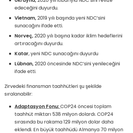
Ukrayna,
2020 yılı itibarıyla NDC’sini revize
edeceğini duyurdu.
Vietnam,
2019 yılı başında yeni NDC’sini
sunacağını ifade etti.
Norveç,
2020 yılı başına kadar iklim hedeflerini
artıracağını duyurdu.
Katar
, yeni NDC sunacağını duyurdu
Lübnan,
2020 öncesinde NDC’sini yenileceğini
ifade etti.
Zirvedeki finansman taahhütleri şu şekilde
sıralanabilir:
Adaptasyon Fonu:
COP24 öncesi toplam
taahhüt miktarı 538 milyon dolardı. COP24
sırasında bu rakama 129 milyon dolar daha
eklendi. En büyük taahhüdü Almanya 70 milyon