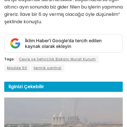
altıncı ayın sonunda biz gider fiilen bu işlerin yapımına
gireriz. İlave bir 6 ay vermiş olacağız öyle düşünelim”
şeklinde konuştu.
İklim Haber'i Google'da tercih edilen
kaynak olarak ekleyin
Tags:
Çevre ve Şehircilik Bakanı Murat Kurum
Madde 50
termik santral
İlginizi
Çekebilir