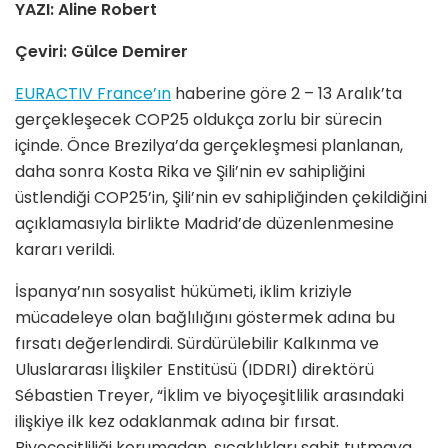
YAZI: Aline Robert
Çeviri: Gülce Demirer
EURACTIV France’ın
haberine göre 2 – 13 Aralık’ta
gerçekleşecek COP25 oldukça zorlu bir sürecin
içinde. Önce Brezilya’da gerçekleşmesi planlanan,
daha sonra Kosta Rika ve Şili’nin ev sahipliğini
üstlendiği COP25’in, Şili’nin ev sahipliğinden çekildiğini
açıklamasıyla birlikte Madrid’de düzenlenmesine
kararı verildi.
İspanya’nın sosyalist hükümeti, iklim kriziyle
mücadeleye olan bağlılığını göstermek adına bu
fırsatı değerlendirdi. Sürdürülebilir Kalkınma ve
Uluslararası İlişkiler Enstitüsü (IDDRI) direktörü
Sébastien Treyer, “İklim ve biyoçeşitlilik arasındaki
ilişkiye ilk kez odaklanmak adına bir fırsat.
Biyoçeşitliliği korumadan, sıcaklıkları sabit tutmaya