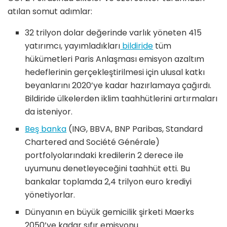
atılan somut adımlar:
32 trilyon dolar değerinde varlık yöneten 415
yatırımcı, yayımladıkları
bildiride
tüm
hükümetleri Paris Anlaşması emisyon azaltım
hedeflerinin gerçekleştirilmesi için ulusal katkı
beyanlarını 2020’ye kadar hazırlamaya çağırdı.
Bildiride ülkelerden iklim taahhütlerini artırmaları
da isteniyor.
Beş banka
(ING, BBVA, BNP Paribas, Standard
Chartered and Société Générale)
portfolyolarındaki kredilerin 2 derece ile
uyumunu denetleyeceğini taahhüt etti. Bu
bankalar toplamda 2,4 trilyon euro krediyi
yönetiyorlar.
Dünyanın en büyük gemicilik şirketi Maerks
2050’ye kadar sıfır emisyonu