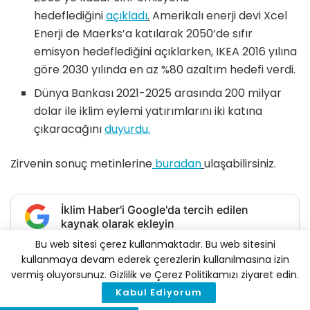
hedeflediğini
açıkladı
.
Amerikalı enerji devi Xcel
Enerji de Maerks’a katılarak 2050’de sıfır
emisyon hedeflediğini açıklarken, IKEA 2016 yılına
göre 2030 yılında en az %80 azaltım hedefi verdi.
Dünya Bankası 2021-2025 arasında 200 milyar
dolar ile iklim eylemi yatırımlarını iki katına
çıkaracağını
duyurdu.
Zirvenin sonuç metinlerine
buradan
ulaşabilirsiniz.
İklim Haber'i Google'da tercih edilen
kaynak olarak ekleyin
Bu web sitesi çerez kullanmaktadır. Bu web sitesini
Tags:
COP24
COP25
IPCC
Paris Anlaşması
kullanmaya devam ederek çerezlerin kullanılmasına izin
vermiş oluyorsunuz. Gizlilik ve Çerez Politikamızı ziyaret edin.
Kabul Ediyorum
İlginizi
Çekebilir