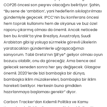
COP26 öncesi son peşrev olacağını belirtiyor. Şahin,
“Bu sene de ‘ambition’, yani hedeflerin sıkılaştırıl­ması
gündemiyle geçecek. IPCC’nin bu konferans öncesi
hem toprak kul­lanımı hem de okyanus ve buz özel
raporu çıkarmış olması da önemli. Ancak neticede
ben bu Aralık’ta yine Brezilya, Avustralya, Suudi
Arabistan gibi işi yokuşa sürmekle görevli ülke­lerin
yaratacakları gündemlerle uğra­şacağımızı
sanıyorum. Tabii Greta’nın Şili’ye* geliyor olması oyun
bozucu ola­bilir, onu da göreceğiz. Ama bence asıl
gelecek seneden sonra her şey değişe­cek. Glasgow
önemli. 2020’lerde bizi bambaşka bir dünya,
bambaşka iklim müzakereleri, bambaşka bir iklim
ha­reketi bekliyor. Herkesin buna şimdi­den
hazırlanmaya başlaması gerekir” diyor.
Carbon Tracker’dan Kıdemli Politika ve Kamu