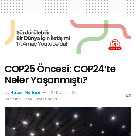
COP25 Öncesi: COP24’te
Neler Yaşanmıştı?
by
Haber Merkezi
27 Kasım 2019
A
A
Reading Time: 5 mins read