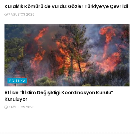
Kuraklık Kömürü de Vurdu: Gözler Türkiye’ye Çevrildi
7 AĞUSTOS 2026
POLITIKA
81 İlde “İl İklim Değişikliği Koordinasyon Kurulu”
Kuruluyor
7 AĞUSTOS 2026