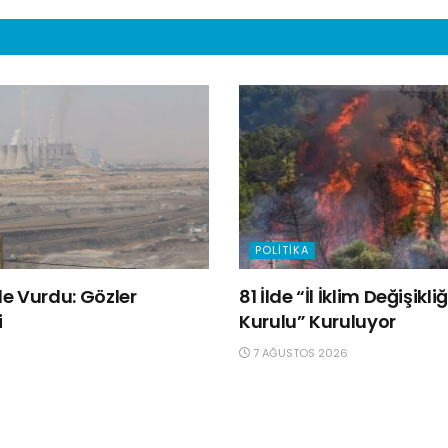
POLITIKA
e Vurdu: Gözler
81 İlde “İl İklim Değişik
i
Kurulu” Kuruluyor
7 AĞUSTOS 2026