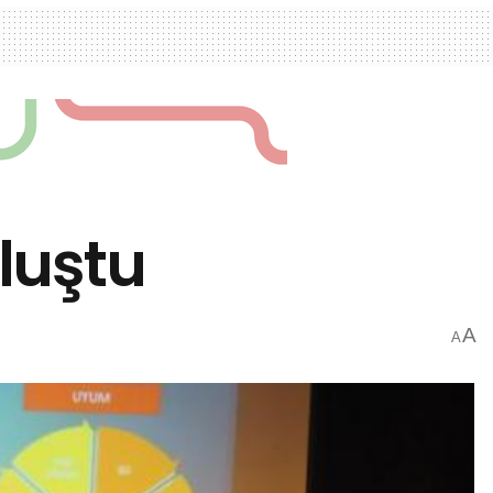
uluştu
A
A