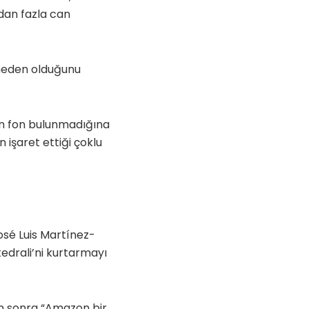
dan fazla can
e neden olduğunu
için fon bulunmadığına
 işaret ettiği çoklu
osé Luis Martínez-
drali’ni kurtarmayı
en sonra “Amazon bir