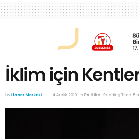
İklim için Kentle
by
Haber Merkezi
4 Aralık 2019
in
Politika
Reading Time: 5 