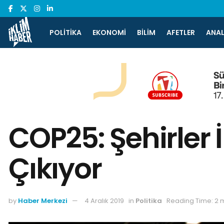
POLITIKA
EKONOMI
BILIM
AFETLER
ANAL
COP25: Şehirler 
Çıkıyor
by
Haber Merkezi
4 Aralık 2019
in
Politika
Reading Time: 2 