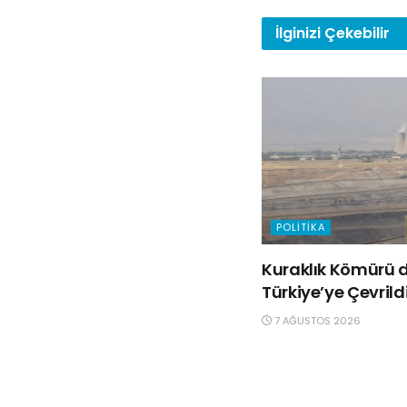
İlginizi
Çekebilir
POLITIKA
Kuraklık Kömürü d
Türkiye’ye Çevrild
7 AĞUSTOS 2026