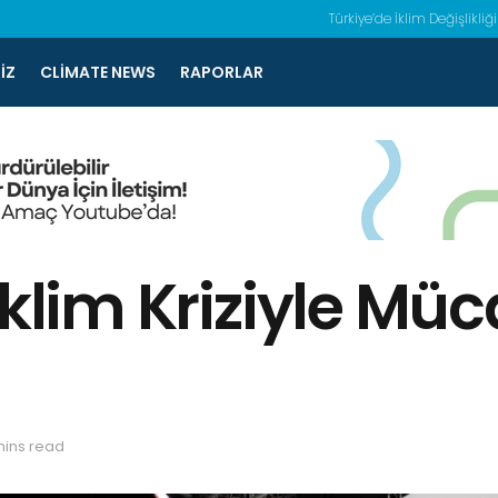
Türkiye’de İklim Değişlikliği
IZ
CLIMATE NEWS
RAPORLAR
İklim Kriziyle M
mins read