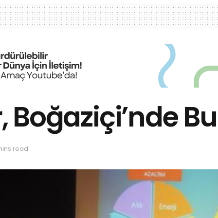
r, Boğaziçi’nde B
mins read