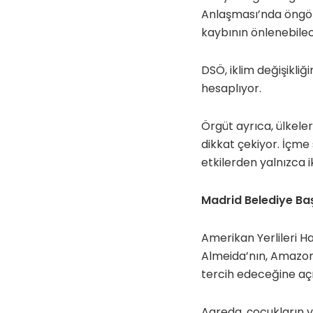
Anlaşması’nda öngör
kaybının önlenebilec
DSÖ, iklim değişikli
hesaplıyor.
Örgüt ayrıca, ülkeler
dikkat çekiyor. İçme 
etkilerden yalnızca ik
Madrid Belediye Baş
Amerikan Yerlileri H
Almeida’nın, Amazon
tercih edeceğine açı
Agreda, çocukların v