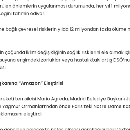
ülen önlemlerin uygulanması durumunda, her yıl 1 milyon
eğini tahmin ediyor.
ğine bağlı çevresel risklerin yılda 12 milyondan fazla ölüm
in çoğunda iklim değişikliğinin sağlık risklerini ele almak 
suyuna erişimdeki zorluklar veya hastalıktaki artış DSÖ’nün
isi.
kanına “Amazon” Eleştirisi
areketi temsilcisi Mario Agreda, Madrid Belediye Başkanı J
 Yağmur Ormanları’ndan önce Paris’teki Notre Dame Kate
klamasını eleştirdi.
e gençlerin gelecekte nefes alması gerektiğini belirttikt