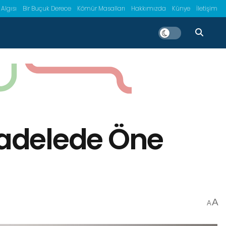
 Algısı
Bir Buçuk Derece
Kömür Masalları
Hakkımızda
Künye
İletişim
ücadelede Öne
A
A