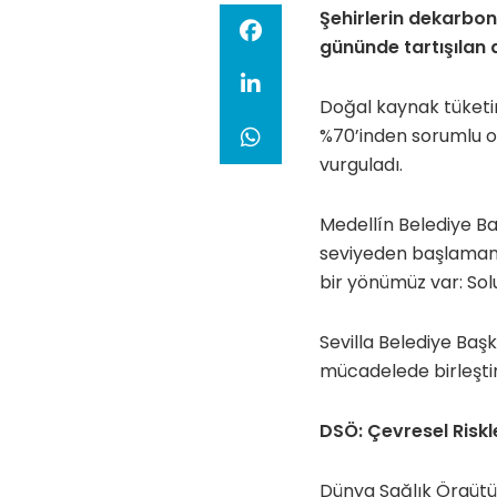
Şehirlerin dekarboni
gününde tartışılan 
Doğal kaynak tüketim
%70’inden sorumlu ola
vurguladı.
Medellín Belediye Ba
seviyeden başlamanın 
bir yönümüz var: So
Sevilla Belediye Başk
mücadelede birleştir
DSÖ: Çevresel Riskl
Dünya Sağlık Örgütü (