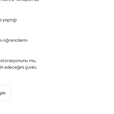
a yaptığı
ı öğrencilerin
restorasyonunu mu,
cih edeceğini çünkü
yin