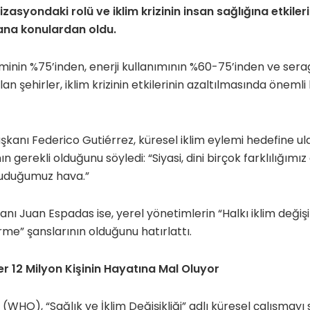
zasyondaki rolü ve iklim krizinin insan sağlığına etkileri
ana konulardan oldu.
inin %75’inden, enerji kullanımının %60-75’inden ve serag
n şehirler, iklim krizinin etkilerinin azaltılmasında önemli 
şkanı Federico Gutiérrez, küresel iklim eylemi hedefine ula
gerekli olduğunu söyledi: “Siyasi, dini birçok farklılığımız 
luduğumuz hava.”
anı Juan Espadas ise, yerel yönetimlerin “Halkı iklim değişik
me” şanslarının olduğunu hatırlattı.
er 12 Milyon Kişinin Hayatına Mal Oluyor
WHO), “Sağlık ve İklim Değişikliği” adlı küresel çalışmayı