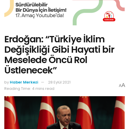
Erdoğan: “Türkiye İklim
Değişikliği Gibi Hayati bir
Meselede Öncü Rol
Üstlenecek”
by
Haber Merkezi
28 Eylül 2021
A
A
Reading Time: 4 mins read