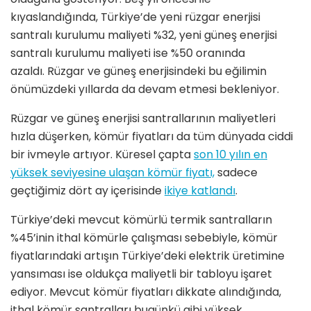
kıyaslandığında, Türkiye’de yeni rüzgar enerjisi
santralı kurulumu maliyeti %32, yeni güneş enerjisi
santralı kurulumu maliyeti ise %50 oranında
azaldı. Rüzgar ve güneş enerjisindeki bu eğilimin
önümüzdeki yıllarda da devam etmesi bekleniyor.
Rüzgar ve güneş enerjisi santrallarının maliyetleri
hızla düşerken, kömür fiyatları da tüm dünyada ciddi
bir ivmeyle artıyor. Küresel çapta
son 10 yılın en
yüksek seviyesine ulaşan kömür fiyatı,
sadece
geçtiğimiz dört ay içerisinde
ikiye katlandı
.
Türkiye’deki mevcut kömürlü termik santralların
%45’inin ithal kömürle çalışması sebebiyle, kömür
fiyatlarındaki artışın Türkiye’deki elektrik üretimine
yansıması ise oldukça maliyetli bir tabloyu işaret
ediyor. Mevcut kömür fiyatları dikkate alındığında,
ithal kömür santralları bugünkü gibi yüksek