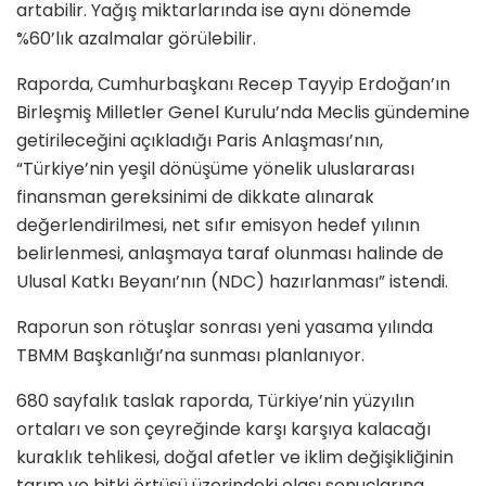
artabilir. Yağış miktarlarında ise aynı dönemde
%60’lık azalmalar görülebilir.
Raporda, Cumhurbaşkanı Recep Tayyip Erdoğan’ın
Birleşmiş Milletler Genel Kurulu’nda Meclis gündemine
getirileceğini açıkladığı Paris Anlaşması’nın,
“Türkiye’nin yeşil dönüşüme yönelik uluslararası
finansman gereksinimi de dikkate alınarak
değerlendirilmesi, net sıfır emisyon hedef yılının
belirlenmesi, anlaşmaya taraf olunması halinde de
Ulusal Katkı Beyanı’nın (NDC) hazırlanması” istendi.
Raporun son rötuşlar sonrası yeni yasama yılında
TBMM Başkanlığı’na sunması planlanıyor.
680 sayfalık taslak raporda, Türkiye’nin yüzyılın
ortaları ve son çeyreğinde karşı karşıya kalacağı
kuraklık tehlikesi, doğal afetler ve iklim değişikliğinin
tarım ve bitki örtüsü üzerindeki olası sonuçlarına