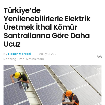
Türkiye’de
Yenilenebilirlerle Elektrik
Üretmek İthal Kömür
Santrallarına Göre Daha
Ucuz
by
Haber Merkezi
28 Eylül 2021
A
A
Reading Time: 5 mins read