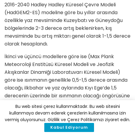
2016-2040 Hadley Hadley Küresel Çevre Modeli
(HadGEM2-ES) modeline göre bu yıllar arasında
özellikle yaz mevsiminde Kuzeybatı ve Güneydoğu
bölgelerinde 2-3 derece artış beklenirken, kış
mevsiminde bu artış miktarı genel olarak 1-1,5 derece
olarak hesaplandı.
İkinci ve üçüncü modellere göre ise (Max Plank
Meteoroloji Enstitüsü Küresel Modeli ve Jeofizik
Akışkanlar Dinamiği Laboratuvarı Küresel Modeli)
göre ise ısınmanın genellikle 0,5-1,5 derece arasında
olacağı, ilkbahar ve yaz aylarında Kıyı Ege’de 1,5
derecenin üzerinde bir ısınmanın olacağı öngörüsüne
verildi.
Bu web sitesi çerez kullanmaktadır. Bu web sitesini
kullanmaya devam ederek çerezlerin kullanılmasına izin
2041-2070 periyodunda birinci modele göre yaz
vermiş oluyorsunuz. Gizlilik ve Çerez Politikamızı ziyaret edin.
mevsiminde sıcaklık artışı 2-3 dereceyken, kış
Kabul Ediyorum
mevsiminde Doğu Akdeniz’de 2-3, diğer bölgelerde