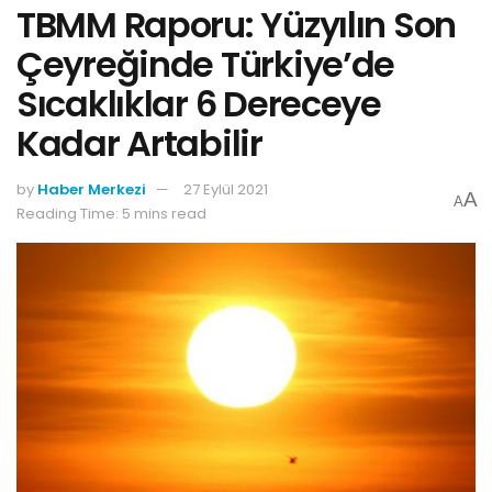
TBMM Raporu: Yüzyılın Son
Çeyreğinde Türkiye’de
Sıcaklıklar 6 Dereceye
Kadar Artabilir
by
Haber Merkezi
27 Eylül 2021
A
A
Reading Time: 5 mins read