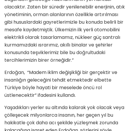
olacaktır. Zaten bir süredir yenilenebilir enerjinin, atık
yönetiminin, orman alanlarının özellikle artırılması
gibi hususlardaki gayretlerimizle bu konuda belirli bir
mesafe kaydetmiştik. Ülkemizin ilk yerli otomobilini
elektrikli olarak tasarlamamız, nükleer güç santralı
kurmamızdaki ısrarımız, akıllı binalar ve şehirler
konusunda teşviklerimiz bile bu doğrultudaki
tercihlerimizin birer örneğidir.”
Erdoğan, “Madem iklim değişikliği bir gerçektir ve
insanlığın geleceğini tehdit etmektedir elbette
Türkiye böyle hayati bir meselede öncü rol
üstlenecektir” ifadesini kullandı.
Yaşadıkları yerler su altında kalarak yok olacak veya
çölleşecek milyonlarca insanın, her geçen yıl bu
hakikatle çok daha acı şekilde yüzleşmek zorunda
kalacağına işaret eden Erdoğan, sözlerini şöyle