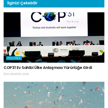
İlginizi
Çekebilir
POLITIKA
COP31 Ev Sahibi Ülke Anlaşması Yürürlüğe Girdi
10 AĞUSTOS 2026