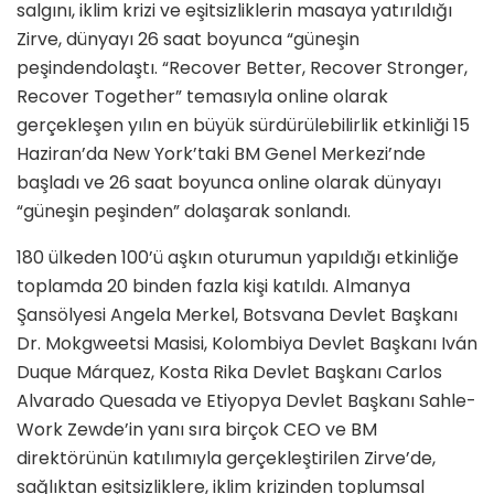
salgını, iklim krizi ve eşitsizliklerin masaya yatırıldığı
Zirve, dünyayı 26 saat boyunca “güneşin
peşindendolaştı. “Recover Better, Recover Stronger,
Recover Together” temasıyla online olarak
gerçekleşen yılın en büyük sürdürülebilirlik etkinliği 15
Haziran’da New York’taki BM Genel Merkezi’nde
başladı ve 26 saat boyunca online olarak dünyayı
“güneşin peşinden” dolaşarak sonlandı.
180 ülkeden 100’ü aşkın oturumun yapıldığı etkinliğe
toplamda 20 binden fazla kişi katıldı. Almanya
Şansölyesi Angela Merkel, Botsvana Devlet Başkanı
Dr. Mokgweetsi Masisi, Kolombiya Devlet Başkanı Iván
Duque Márquez, Kosta Rika Devlet Başkanı Carlos
Alvarado Quesada ve Etiyopya Devlet Başkanı Sahle-
Work Zewde’in yanı sıra birçok CEO ve BM
direktörünün katılımıyla gerçekleştirilen Zirve’de,
sağlıktan eşitsizliklere, iklim krizinden toplumsal