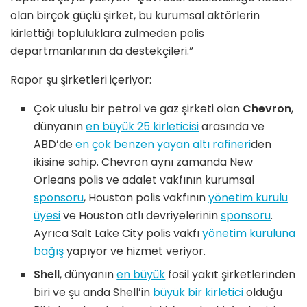
olan birçok güçlü şirket, bu kurumsal aktörlerin
kirlettiği topluluklara zulmeden polis
departmanlarının da destekçileri.”
Rapor şu şirketleri içeriyor:
Çok uluslu bir petrol ve gaz şirketi olan
Chevron
,
dünyanın
en büyük 25 kirleticisi
arasında ve
ABD’de
en çok benzen yayan altı rafineri
den
ikisine sahip. Chevron aynı zamanda New
Orleans polis ve adalet vakfının kurumsal
sponsoru
, Houston polis vakfının
yönetim kurulu
üyesi
ve Houston atlı devriyelerinin
sponsoru
.
Ayrıca Salt Lake City polis vakfı
yönetim kuruluna
bağış
yapıyor ve hizmet veriyor.
Shell
, dünyanın
en büyük
fosil yakıt şirketlerinden
biri ve şu anda Shell’in
büyük bir kirletici
olduğu