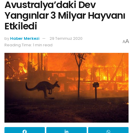
Avustralya’daki Dev
Yangınlar 3 Milyar Hayvanı
Etkiledi
by
Haber Merkezi
29 Temmuz 2020
A
A
Reading Time: 1 min read