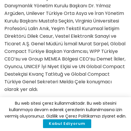
Danışmanlık Yönetim Kurulu Başkanı Dr. Yılmaz
Argüden, Unilever Türkiye Orta Asya ve İran Yönetim
Kurulu Başkanı Mustafa Seçkin, Virginia Üniversitesi
Profesörü Lalin Anık, Yeşim Tekstil Kurumsal İetişim
Direktörü Dilek Cesur, Vestel Elektronik Sanayi ve
Ticaret A.Ş. Genel Müdürü İsmail Murat Sarpel, Global
Compact Türkiye Başkan Yardımcısı, WPP Türkiye
CEO’su ve Group MEMEA Bölgesi CEO’su Demet İkiler,
Oyuncu, UNICEF İyi Niyet Elçisi ve UN Global Compact
Destekçisi Kıvanç Tatlıtuğ ve Global Compact
Türkiye Genel Sekreteri Melda Çele konuşmacı
olarak yer aldı.
Dünyanın iyiliği için böyle olağanüstü bir etkinlikte
Bu web sitesi çerez kullanmaktadır. Bu web sitesini
bulunabilmek ve ilham almak muhteşem bir
kullanmaya devam ederek çerezlerin kullanılmasına izin
vermiş oluyorsunuz. Gizlilik ve Çerez Politikamızı ziyaret edin.
deneyimdi. Zira pandemi günlerinde deneyimlediğimiz
Kabul Ediyorum
felaket senaryoları yerine yaşamak istediğimiz