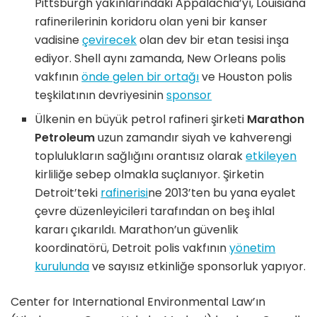
Pittsburgh yakınlarındaki Appalachia’yı, Louisiana
rafinerilerinin koridoru olan yeni bir kanser
vadisine
çevirecek
olan dev bir etan tesisi inşa
ediyor. Shell aynı zamanda, New Orleans polis
vakfının
önde gelen bir ortağı
ve Houston polis
teşkilatının devriyesinin
sponsor
Ülkenin en büyük petrol rafineri şirketi
Marathon
Petroleum
uzun zamandır siyah ve kahverengi
toplulukların sağlığını orantısız olarak
etkileyen
kirliliğe sebep olmakla suçlanıyor. Şirketin
Detroit’teki
rafinerisi
ne 2013’ten bu yana eyalet
çevre düzenleyicileri tarafından on beş ihlal
kararı çıkarıldı. Marathon’un güvenlik
koordinatörü, Detroit polis vakfının
yönetim
kurulunda
ve sayısız etkinliğe sponsorluk yapıyor.
Center for International Environmental Law’ın