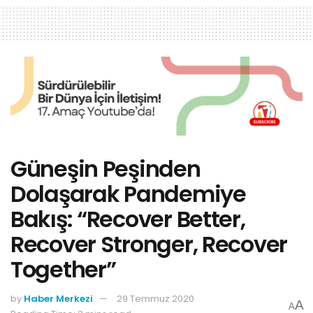
Güneşin Peşinden
Dolaşarak Pandemiye
Bakış: “Recover Better,
Recover Stronger, Recover
Together”
by
Haber Merkezi
29 Temmuz 2020
A
A