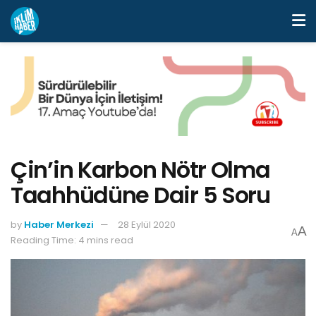
Çin’in Karbon Nötr Olma
Taahhüdüne Dair 5 Soru
by
Haber Merkezi
28 Eylül 2020
A
A
Reading Time: 4 mins read