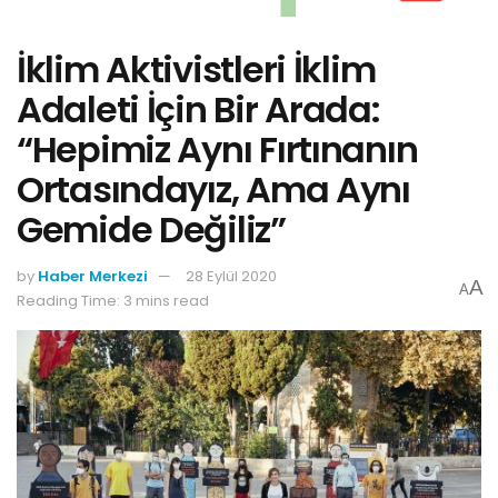
İklim Aktivistleri İklim
Adaleti İçin Bir Arada:
“Hepimiz Aynı Fırtınanın
Ortasındayız, Ama Aynı
Gemide Değiliz”
by
Haber Merkezi
28 Eylül 2020
A
A
Reading Time: 3 mins read