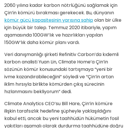
2060 yılına kadar karbon nötrlüğünü sağlamak için
Çin’in kömürü bırakması gerekecek. Bu, dünyanın
kömür gücü kapasitesinin yarısına sahip
olan bir ülke
için büyük bir talep. Temmuz 2020 itibariyle, yapım
aşamasında 100GW’lık ve hazırlıkları yapılan
150GW’lık daha kömür planı vardı.
Veri danışmanlığı şirketi Refinitiv Carbon’da kıdemli
karbon analisti Yuan Lin, Climate Home’a Çin’in
sözünün kömür konusundaki tartışmaya “yeni bir
ivme kazandırabileceğini” söyledi ve “Çin’in artan
iklim hırsıyla birlikte kömürden çıkış sürecinin
hızlanmasını bekliyorum” dedi.
Climate Analytics CEO’su Bill Hare, Çin’in kömüre
ilişkin tarafsızlık hedefine şüpheyle yaklaşıldığını
kabul etti, ancak bu yeni taahhüdün hükümetin fosil
yakıtları aşamalı olarak durdurma taahhüdüne doğru