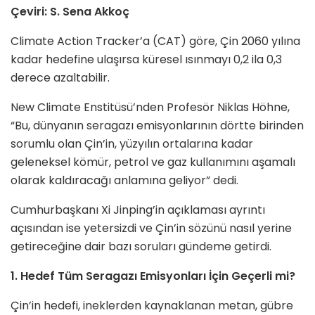
Çeviri: S. Sena Akkoç
Climate Action Tracker’a (CAT) göre, Çin 2060 yılına
kadar hedefine ulaşırsa küresel ısınmayı 0,2 ila 0,3
derece azaltabilir.
New Climate Enstitüsü’nden Profesör Niklas Höhne,
“Bu, dünyanın seragazı emisyonlarının dörtte birinden
sorumlu olan Çin’in, yüzyılın ortalarına kadar
geleneksel kömür, petrol ve gaz kullanımını aşamalı
olarak kaldıracağı anlamına geliyor” dedi.
Cumhurbaşkanı Xi Jinping’in açıklaması ayrıntı
açısından ise yetersizdi ve Çin’in sözünü nasıl yerine
getireceğine dair bazı soruları gündeme getirdi.
1. Hedef Tüm Seragazı Emisyonları İçin Geçerli mi?
Çin’in hedefi, ineklerden kaynaklanan metan, gübre