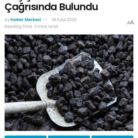
Çağrısında Bulundu
by
Haber Merkezi
28 Eylül 2020
A
A
Reading Time: 3 mins read