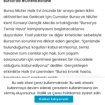
Bursa’da #DirenKestane
Bursa Nilüfer Halk Evi önünde bir araya gelen iklim
aktivistleri ise Gelecek İçin Cumalar Bursa ve Nilüfer
Kent Konseyi Gençlik Meclisi ortaklığında “Bursa’ya
Temiz Hava” kampanyasını başlatacaklarını
duyurdular. Fosil yakıtlar ve diğer kirleticiler sebebiyle
Bursa’nın sorunlarına dikkat eden gençler, “içerisinde
bulunduğumuz koşulları kabul etmiyoruz, temiz
havanın tüm canlılar için hak, tüm yaşam
savunucuları için verilmesi gereken bir mücadele
olduğunu kabul ediyoruz” dediler. Gerçekleşen
etkinlikte Halk Evi üzerinden “Bursa kronik hasta,
harekete geç” pankartı açıldı.
Bu web sitesi çerez kullanmaktadır. Bu web sitesini
Gün içinde ayrıca Tekirdağ ve İzmir’de “iklimi değil
kullanmaya devam ederek çerezlerin kullanılmasına izin
vermiş oluyorsunuz. Gizlilik ve Çerez Politikamızı ziyaret edin.
sistemi değiştir” ve “şirketleri değil gezegeni kurtar”
Kabul Ediyorum
sloganlarıyla basın açıklamaları gerçekleştirildi.