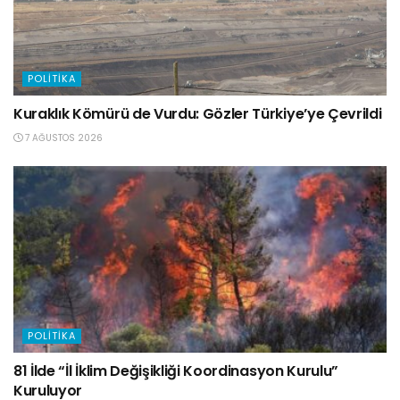
POLITIKA
Kuraklık Kömürü de Vurdu: Gözler Türkiye’ye Çevrildi
7 AĞUSTOS 2026
POLITIKA
81 İlde “İl İklim Değişikliği Koordinasyon Kurulu”
Kuruluyor