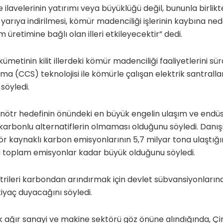
e ilavelerinin yatırımı veya büyüklüğü değil, bununla birlikt
yarıya indirilmesi, kömür madenciliği işlerinin kaybına ne
m üretimine bağlı olan illeri etkileyecektir” dedi.
ümetinin kilit illerdeki kömür madenciliği faaliyetlerini s
 (CCS) teknolojisi ile kömürle çalışan elektrik santralla
söyledi.
 nötr hedefinin önündeki en büyük engelin ulaşım ve endüs
 karbonlu alternatiflerin olmaması olduğunu söyledi. Danış
ektör kaynaklı karbon emisyonlarının 5,7 milyar tona ulaştı
i toplam emisyonlar kadar büyük olduğunu söyledi.
ileri karbondan arındırmak için devlet sübvansiyonları
tiyaç duyacağını söyledi.
 ağır sanayi ve makine sektörü göz önüne alındığında, Çin