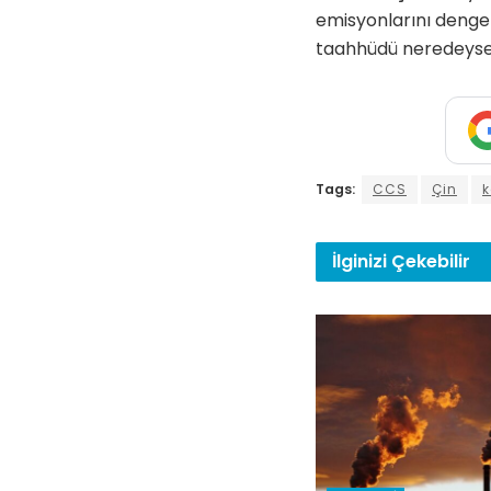
emisyonlarını denge
taahhüdü neredeyse 
Tags:
CCS
Çin
k
İlginizi
Çekebilir