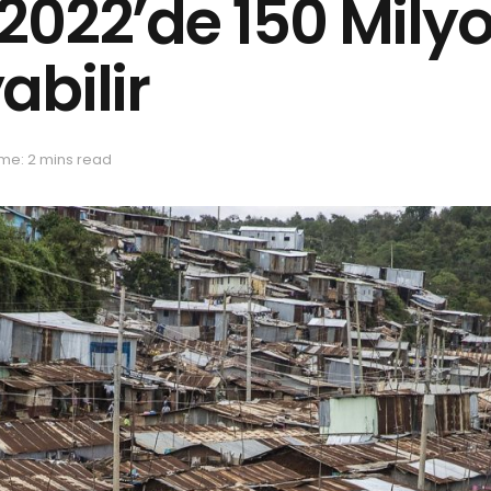
022’de 150 Milyo
abilir
me: 2 mins read