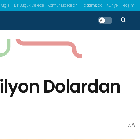
 Algısı
Bir Buçuk Derece
Kömür Masalları
Hakkımızda
Künye
İletişim
rilyon Dolardan
A
A