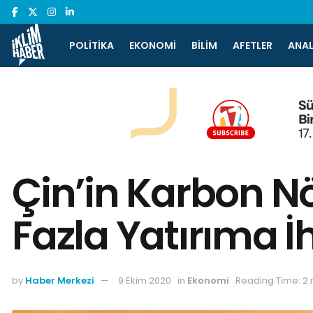
POLITIKA
EKONOMI
BILIM
AFETLER
ANAL
Çin’in Karbon Nö
Fazla Yatırıma İ
by
Haber Merkezi
9 Ekim 2020
in
Ekonomi
Reading Time: 2 