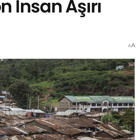
n İnsan Aşırı
A
A