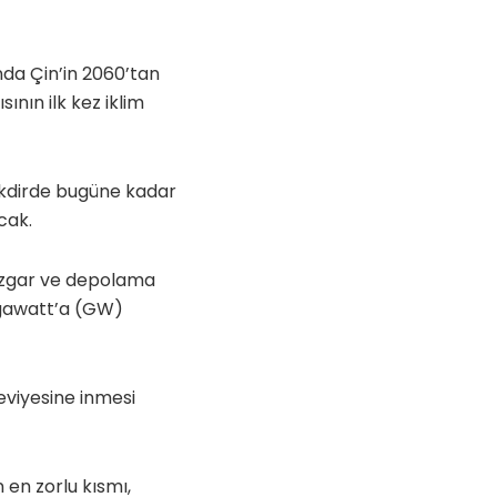
’nda Çin’in 2060’tan
nın ilk kez iklim
akdirde bugüne kadar
cak.
rüzgar ve depolama
gigawatt’a (GW)
seviyesine inmesi
 en zorlu kısmı,