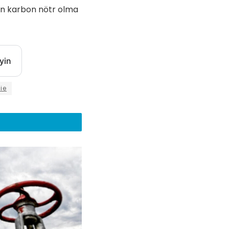
in karbon nötr olma
yin
ie