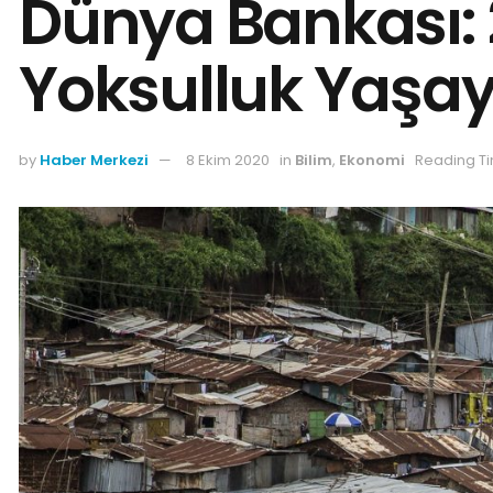
Dünya Bankası: 2
Yoksulluk Yaşay
by
Haber Merkezi
8 Ekim 2020
in
Bilim
,
Ekonomi
Reading Ti