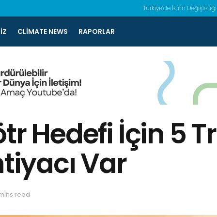
Türkiye’de İklim Değişlikliği
IZ
CLIMATE NEWS
RAPORLAR
tr Hedefi İçin 5 T
htiyacı Var
mins read