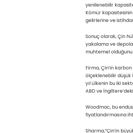
yenilenebilir kapasit
Kömür kapasitesinin 
gelirlerine ve istihda
Sonuç olarak, Çin hük
yakalama ve depolama
muhtemel olduğunu 
Firma, Çin’in karbon
ölçeklenebilir düşük
yıl ülkenin bu iki s
ABD ve İngiltere’dek
Woodmac, bu endüstr
fiyatlandırmasına ih
Sharma,”Çin’in büyük