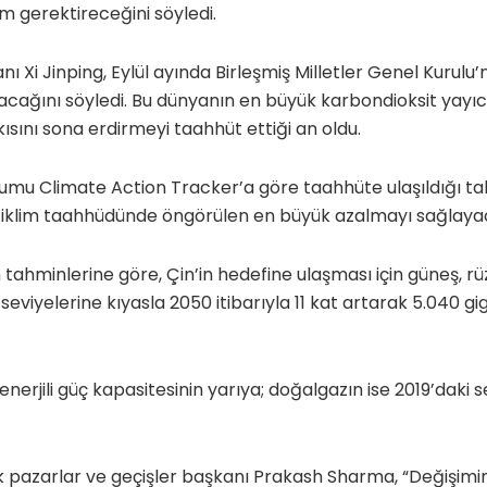
ım gerektireceğini söyledi.
ı Xi Jinping, Eylül ayında Birleşmiş Milletler Genel Kurulu
cağını söyledi. Bu dünyanın en büyük karbondioksit yayıcısı
kısını sona erdirmeyi taahhüt ettiği an oldu.
umu Climate Action Tracker’a göre taahhüte ulaşıldığı t
r iklim taahhüdünde öngörülen en büyük azalmayı sağlaya
tahminlerine göre, Çin’in hedefine ulaşması için güneş, 
 seviyelerine kıyasla 2050 itibarıyla 11 kat artarak 5.040 
erjili güç kapasitesinin yarıya; doğalgazın ise 2019’daki 
k pazarlar ve geçişler başkanı Prakash Sharma, “Değişimin