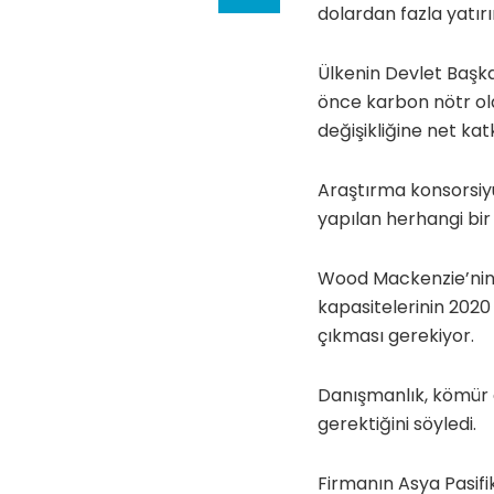
dolardan fazla yatır
Ülkenin Devlet Başkan
önce karbon nötr ola
değişikliğine net kat
Araştırma konsorsiy
yapılan herhangi bi
Wood Mackenzie’nin 
kapasitelerinin 2020
çıkması gerekiyor.
Danışmanlık, kömür en
gerektiğini söyledi.
Firmanın Asya Pasifi