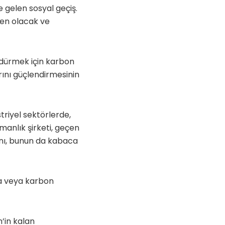
e gelen sosyal geçiş.
den olacak ve
ürdürmek için karbon
rını güçlendirmesinin
triyel sektörlerde,
manlık şirketi, geçen
ğını, bunun da kabaca
na veya karbon
’in kalan