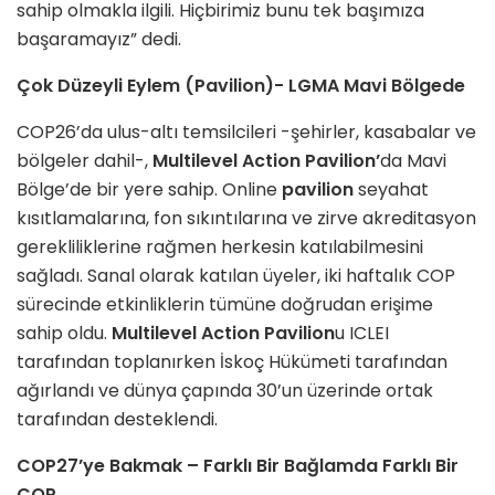
sahip olmakla ilgili. Hiçbirimiz bunu tek başımıza
başaramayız” dedi.
Çok Düzeyli Eylem (Pavilion)- LGMA Mavi Bölgede
COP26’da ulus-altı temsilcileri -şehirler, kasabalar ve
bölgeler dahil-,
Multilevel Action Pavilion’
da Mavi
Bölge’de bir yere sahip. Online
pavilion
seyahat
kısıtlamalarına, fon sıkıntılarına ve zirve akreditasyon
gerekliliklerine rağmen herkesin katılabilmesini
sağladı. Sanal olarak katılan üyeler, iki haftalık COP
sürecinde etkinliklerin tümüne doğrudan erişime
sahip oldu.
Multilevel Action Pavilion
u ICLEI
tarafından toplanırken İskoç Hükümeti tarafından
ağırlandı ve dünya çapında 30’un üzerinde ortak
tarafından desteklendi.
COP27’ye Bakmak – Farklı Bir Bağlamda Farklı Bir
COP