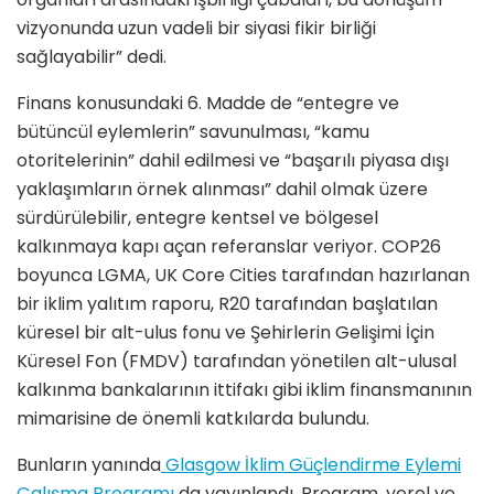
vizyonunda uzun vadeli bir siyasi fikir birliği
sağlayabilir” dedi.
Finans konusundaki 6. Madde de “entegre ve
bütüncül eylemlerin” savunulması, “kamu
otoritelerinin” dahil edilmesi ve “başarılı piyasa dışı
yaklaşımların örnek alınması” dahil olmak üzere
sürdürülebilir, entegre kentsel ve bölgesel
kalkınmaya kapı açan referanslar veriyor. COP26
boyunca LGMA, UK Core Cities tarafından hazırlanan
bir iklim yalıtım raporu, R20 tarafından başlatılan
küresel bir alt-ulus fonu ve Şehirlerin Gelişimi İçin
Küresel Fon (FMDV) tarafından yönetilen alt-ulusal
kalkınma bankalarının ittifakı gibi iklim finansmanının
mimarisine de önemli katkılarda bulundu.
Bunların yanında
Glasgow İklim Güçlendirme Eylemi
Çalışma Programı
da yayınlandı. Program, yerel ve