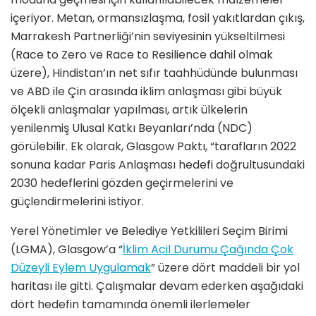
içeriyor. Metan, ormansızlaşma, fosil yakıtlardan çıkış,
Marrakesh Partnerliği’nin seviyesinin yükseltilmesi
(Race to Zero ve Race to Resilience dahil olmak
üzere), Hindistan’ın net sıfır taahhüdünde bulunması
ve ABD ile Çin arasında iklim anlaşması gibi büyük
ölçekli anlaşmalar yapılması, artık ülkelerin
yenilenmiş Ulusal Katkı Beyanları’nda (NDC)
görülebilir. Ek olarak, Glasgow Paktı, “tarafların 2022
sonuna kadar Paris Anlaşması hedefi doğrultusundaki
2030 hedeflerini gözden geçirmelerini ve
güçlendirmelerini istiyor.
Yerel Yönetimler ve Belediye Yetkilileri Seçim Birimi
(LGMA), Glasgow’a “
İklim Acil Durumu Çağında Çok
Düzeyli Eylem Uygulamak
” üzere dört maddeli bir yol
haritası ile gitti. Çalışmalar devam ederken aşağıdaki
dört hedefin tamamında önemli ilerlemeler