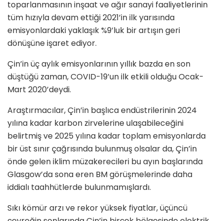
toparlanmasının inşaat ve ağır sanayi faaliyetlerinin
tüm hızıyla devam ettiği 2021’in ilk yarısında
emisyonlardaki yaklaşık %9’luk bir artışın geri
dönüşüne işaret ediyor.
Çin’in üç aylık emisyonlarının yıllık bazda en son
düştüğü zaman, COVID-19’un ilk etkili olduğu Ocak-
Mart 2020’deydi.
Araştırmacılar, Çin’in başlıca endüstrilerinin 2024
yılına kadar karbon zirvelerine ulaşabileceğini
belirtmiş ve 2025 yılına kadar toplam emisyonlarda
bir üst sınır çağrısında bulunmuş olsalar da, Çin’in
önde gelen iklim müzakerecileri bu ayın başlarında
Glasgow’da sona eren BM görüşmelerinde daha
iddialı taahhütlerde bulunmamışlardı.
Sıkı kömür arzı ve rekor yüksek fiyatlar, üçüncü
çeyreğin sonlarında Çin’in birçok bölgesinde elektrik