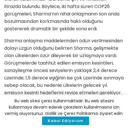
itirazda bulundu. Böylece, iki hafta süren COP26
görüşmeleri, Sharma’nın nihai anlaşmanın son anda
bozulmasından korkmasında haklı olduğunu
göstererek dramatik bir şekilde sona erdi.
Sharma anlaşma maddelerinden ödün verilmesinden
dolayı üzgün olduğunu belirten Sharma, gelişmekte
olan ülkelerden özür dileyerek bir uzlaşmaya vardı.
Görüşmelerde taahhüt edilen emisyon kesintileri,
sanayileşme öncesi seviyelerin yaklaşık 2,4 derece
üzerinde; 1,5 derece eşiğinin ise çok üzerinde ısınmaya
sebep olacak, bu nedenle ülkelerin gelecek yıl
emisyon kesinti hedeflerini revize etmeleri gerekiyor.
Bu web sitesi çerez kullanmaktadır. Bu web sitesini
BM kurallarına göre İngiltere, gelecek Kasım ayında
kullanmaya devam ederek çerezlerin kullanılmasına izin
Mısır hükümeti başkanlığı devralana kadar,
vermiş oluyorsunuz. Gizlilik ve Çerez Politikamızı ziyaret edin.
önümüzdeki yıl için iklim müzakerelerinin
Kabul Ediyorum
sorumluluğunu elinde tutmaya devam edecek.