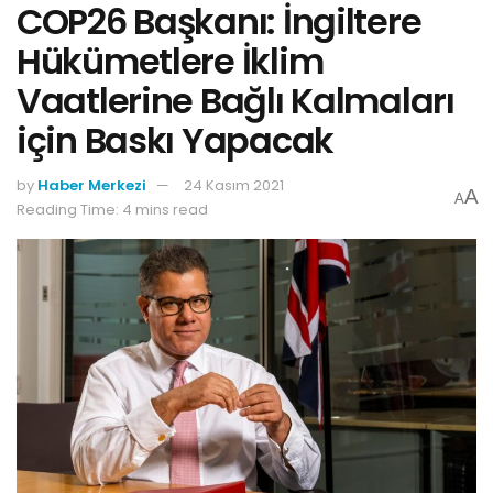
COP26 Başkanı: İngiltere
Hükümetlere İklim
Vaatlerine Bağlı Kalmaları
için Baskı Yapacak
by
Haber Merkezi
24 Kasım 2021
A
A
Reading Time: 4 mins read