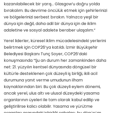
kazanılabilecek bir yarış… Glasgow’u doğru yolda
bırakalım. Bu devrime öncülük etmek için şehirlerinizi
ve bölgelerinizi serbest bırakın. Yalnızca yeşil bir
dünya için değil, daha adil bir dünya için de iklim
adaletine ve sosyal adalete beraber ulaşalım.”
Yerel liderler, küresel iklim mücadelesindeki yerlerini
belirtmek için COP26’ya katıldı. İzmir Büyükşehir
Belediyesi Başkanı Tunç Soyer, COP26’daki
konuşmasında “Şu an durum her zamankinden daha
net: 21. yüzyılın kentsel dünyasında döngüsel bir
kültürle desteklenen çok düzeyli iş birliği, ikili acil
durumuna yanıt verme umudunun ilham
kaynaklarından biri. Bu çok düzeyli eylem dönemi,
ancak yerel, ulus altı ve ulusal düzeydeki yasama
organlarının üyeleri ile tam olarak kabul edilip ve
geliştirilirse kalıcı olabilir. Yasama ve yürütme
organları arasındaki işbirliği çabaları, bu dönüşüm