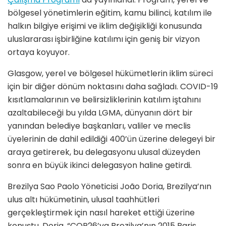
bölgesel yönetimlerin eğitim, kamu bilinci, katılım ile
halkın bilgiye erişimi ve iklim değişikliği konusunda
uluslararası işbirliğine katılımı için geniş bir vizyon
ortaya koyuyor.
Glasgow, yerel ve bölgesel hükümetlerin iklim süreci
için bir diğer dönüm noktasını daha sağladı. COVID-19
kısıtlamalarının ve belirsizliklerinin katılım iştahını
azaltabileceği bu yılda LGMA, dünyanın dört bir
yanından belediye başkanları, valiler ve meclis
üyelerinin de dahil edildiği 400’ün üzerine delegeyi bir
araya getirerek, bu delegasyonu ulusal düzeyden
sonra en büyük ikinci delegasyon haline getirdi.
Brezilya Sao Paolo Yöneticisi João Doria, Brezilya’nın
ulus altı hükümetinin, ulusal taahhütleri
gerçekleştirmek için nasıl hareket ettiği üzerine
konuştu. Doria, “COP26’ya Brezilya’nın 2015 Paris