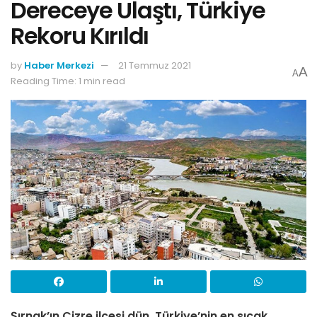
Dereceye Ulaştı, Türkiye
Rekoru Kırıldı
by
Haber Merkezi
21 Temmuz 2021
A
A
Reading Time: 1 min read
Şırnak’ın Cizre ilçesi dün, Türkiye’nin en sıcak