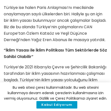
Türkiye ise halen Paris Anlaşması’nı meclisinde
onaylamayan sayılı ülkelerden biri. Haliyle şu an için
bir iklim yasası bulunmuyor ancak çalışmalar başladı.
Biz de bu alanda Türkiye’nin çalışmalarını CAN
Europe’tan Özlem Katısöz ve Yeşil Düşünce
Derneği’nden Yağız Eren Abanus ile masaya yatırdık.
“İklim Yasası ile İklim Politikası Tüm Sektörlerde Söz
Sahibi Olabilir”
Türkiye’de 2021 itibarıyla Çevre ve Şehircilik Bakanlığı
tarafından bir iklim yasasının hazırlanması çalışması
başladı. Türkiye’nin iklim yasası yolculuğunu İklim
Haber için değerlendiren CAN Europe’tan Özlem
Bu web sitesi çerez kullanmaktadır. Bu web sitesini
Katısöz, iklim yasalarının hükümetlerin iklim politika
kullanmaya devam ederek çerezlerin kullanılmasına izin
vermiş oluyorsunuz. Gizlilik ve Çerez Politikamızı ziyaret edin.
ve programlarını uygulamasını sağlayacak yasal bir
Kabul Ediyorum
çerçeve sunduğunu belirtiyor ve ekliyor: “Bununla