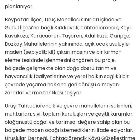
planlanıyor.
Beypazarı İlçesi, Uruş Mahallesi sınırları içinde ve
Güdül İlçesi’ne bağlı Kırkkavak, Tahtacıörencik, Kayı,
Kavaközü, Karacaören, Taşören, Adalıkuzu, Garipçe,
Bozköy Mahallelerinin yakınında, açık ocak usulüyle
maden (sepiyolit: kil) çıkarılmasını ve bir kırma-
eleme tesisinde işlenmesini öngören bu proje,
bölgede gelişmekte olan doğa dostu tarım ve
hayvancılık faaliyetlerine ve yerel halkın sağlıklı bir
çevrede yaşama hakkına geri dönüşü olmayan
zararlar verme tehlikesi taşıyor.
Uruş, Tahtacıörencik ve çevre mahallelerin sakinleri,
muhtarları, sivil toplum kuruluşları ve çeşitli kurumlar,
olağanüstü doğal ve tarımsal değere sahip olan bu
bölgede maden ocağı istemediklerini ifade ediyorlar.
Uruşlular Derneği, Tahtacıörencik Köyü Güzelleştirme