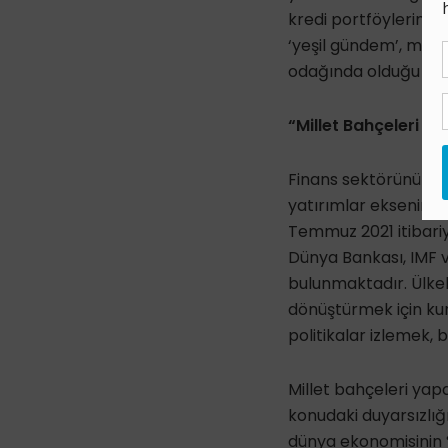
kredi portföylerinin
‘yeşil gündem’, maal
odağında olduğu bir 
“Millet Bahçeleri Y
Finans sektörünün ye
yatırımlar ekseninde
Temmuz 2021 itibariy
Dünya Bankası, IMF v
bulunmaktadır. Ülkel
dönüştürmek için kur
politikalar izlemek,
Millet bahçeleri yap
konudaki duyarsızlığ
dünya ekonomisinin 