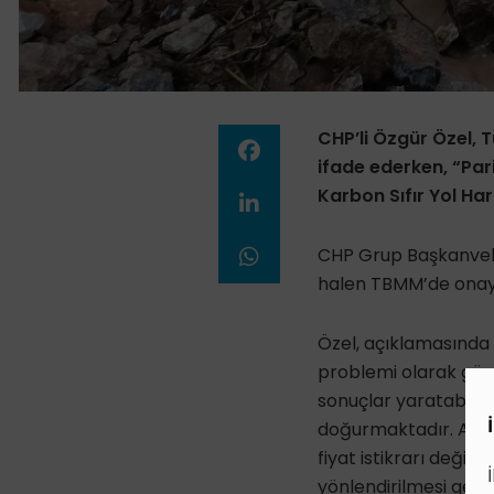
CHP’li Özgür Özel, 
ifade ederken, “Par
Karbon Sıfır Yol Ha
CHP Grup Başkanvekil
halen TBMM’de onayla
Özel, açıklamasında ş
problemi olarak görm
sonuçlar yaratabilmek
doğurmaktadır. Avru
fiyat istikrarı değil 
yönlendirilmesi gere