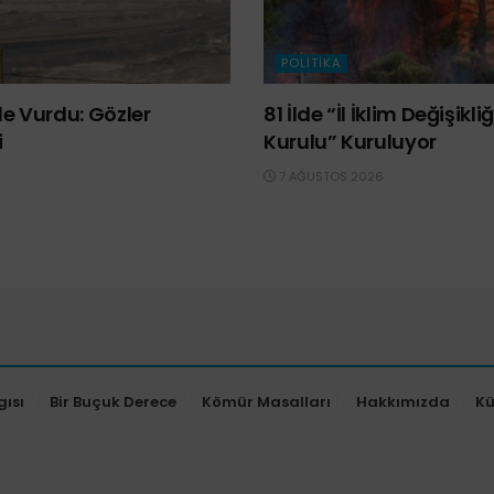
POLITIKA
e Vurdu: Gözler
81 İlde “İl İklim Değişik
i
Kurulu” Kuruluyor
7 AĞUSTOS 2026
gısı
Bir Buçuk Derece
Kömür Masalları
Hakkımızda
K