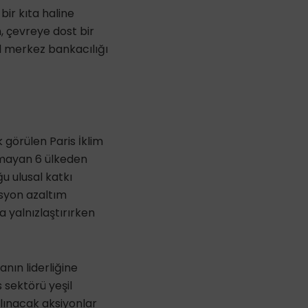
bir kıta haline
, çevreye dost bir
şil merkez bankacılığı
 görülen Paris İklim
amayan 6 ülkeden
ğu ulusal katkı
isyon azaltım
a yalnızlaştırırken
nın liderliğine
s sektörü yeşil
alınacak aksiyonlar