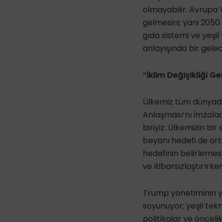
olmayabilir. Avrupa Y
gelmesini; yani 2050
gıda sistemi ve yeşil 
anlayışında bir gele
“İklim Değişikliği 
Ülkemiz tüm dünyada 
Anlaşması’nı imzala
biriyiz. Ülkemizin bi
beyanı hedefi de art
hedefinin belirlemesi
ve itibarsızlaştırır
Trump yönetiminin yo
soyunuyor; yeşil tekn
politikalar ve önceli