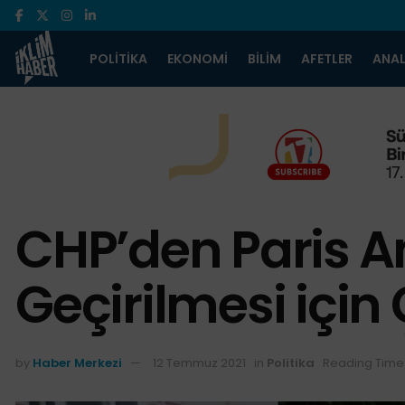
POLITIKA
EKONOMI
BILIM
AFETLER
ANAL
CHP’den Paris A
Geçirilmesi için
by
Haber Merkezi
12 Temmuz 2021
in
Politika
Reading Time: