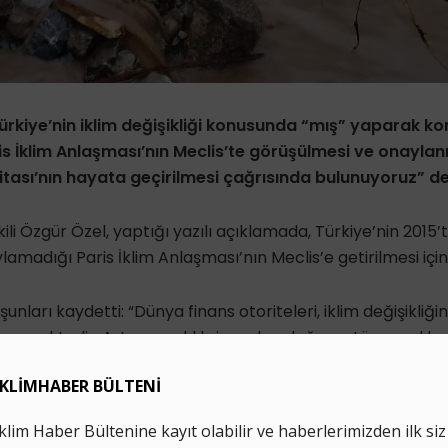
Türkiye’nin iklim değişikliği konusunda “mış” yaparak ko
is İklim Anlaşması’nın Meclis’te görüşülmesi ve onaylan
ritası’nın hayata geçirilmesi çağrısında bulunuyoruz” de
i Özgür Özel, yaptığı yazılı açıklamada, Türkiye’nin 2015’
madığı Paris İklim Anlaşması’nın Meclis’e getirilmesi için
unları kaydetti: “Dünya finans otoriteleri, iklim değişikliğin
emektedir. Artan sıcaklık, insanlar, doğa ve tüm canlılar
tedir. İklim değişikliğinin toplum üzerinde yarattığı risk,
pa Merkez Bankası Başkanı, merkez bankalarının sadece 
yeşil finans, yeşil merkez bankacılığı, yeşil kredilerin tahsisi
ktiğini ifade ederken ülkelerde bankacılık düzenleme kurul