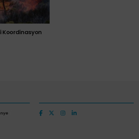
liği Koordinasyon
ünye