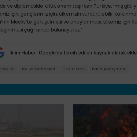
nde ve diplomaside kritik önem taşırken Türkiye, ‘mış gibi
miz için, gençlerimiz için, ülkemizin sürdürülebilir kalkınma
ı’nın Meclis’te görüşülmesi ve onaylanması; ülkemiz için Ka
geçirilmesi çağrısında bulunuyoruz.”
İklim Haber'i Google'da tercih edilen kaynak olarak ekle
işikliği
millet bahçeleri
Özgür Özel
Paris Anlaşması