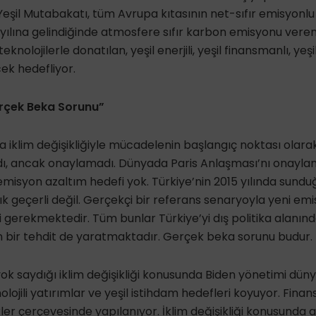
eşil Mutabakatı, tüm Avrupa kıtasının net-sıfır emisyonlu 
 yılına gelindiğinde atmosfere sıfır karbon emisyonu veren
teknolojilerle donatılan, yeşil enerjili, yeşil finansmanlı, ye
cek hedefliyor.
Gerçek Beka Sorunu”
iklim değişikliğiyle mücadelenin başlangıç noktası olarak
dı, ancak onaylamadı. Dünyada Paris Anlaşması’nı onayl
r emisyon azaltım hedefi yok. Türkiye’nin 2015 yılında sundu
ık geçerli değil. Gerçekçi bir referans senaryoyla yeni em
 gerekmektedir. Tüm bunlar Türkiye’yi dış politika alanınd
ken bir tehdit de yaratmaktadır. Gerçek beka sorunu budur.
k saydığı iklim değişikliği konusunda Biden yönetimi dünya
olojili yatırımlar ve yeşil istihdam hedefleri koyuyor. Finan
kler çerçevesinde yapılanıyor. İklim değişikliği konusunda 