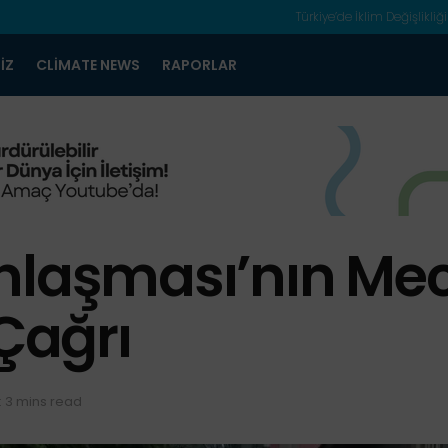
Türkiye’de İklim Değişlikliği
IZ
CLIMATE NEWS
RAPORLAR
nlaşması’nın Mec
 Çağrı
 3 mins read