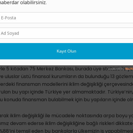
 karbon ayak izini açıklamayı zorunlu koşuyor. Dünyada ön
esef ülkemiz gibi yüksek enflasyonlu ve Merkez Bankası’nı
ülkede tartışılamıyor.
aparak İklim Değişikliğiyle Mücadele Edemezsiniz”
şil eksene çekilmesi amacıyla kurulan Finansal Sistemi Yeş
 sürdürülebilir bir finansman modeli yaratılmasına öncül
le 5 kıtadan 75 Merkez Bankası, burada üye statüsü ile ye
e uluslar üstü finansal kurumların da bulunduğu 13 gözlem
erdeki finansman modellerini iklim değişikliği çerçevesind
ulan bu yapı içinde Türkiye yer almamaktadır. Türkiye’nin, 
 bu konuda finansman bulabilmek için bu yapıların içinde ol
arak iklim değişikliği ile mücadele noktasında arpa boyu yo
ımız devam ederse iklim değişikliğine bağlı riskleri dikka
%88’ini temsil eden bu bankalarla ülkemizin iş yapabilm