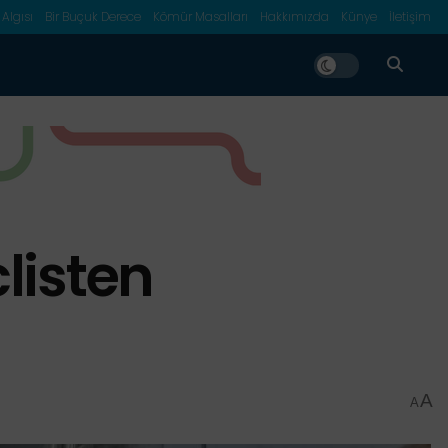
 Algısı
Bir Buçuk Derece
Kömür Masalları
Hakkımızda
Künye
İletişim
listen
A
A