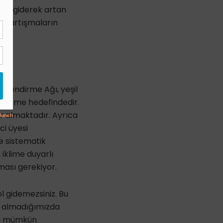
emi giderek artan
n tartışmaların
illendirme Ağı, yeşil
ük etme hedefindedir.
r almaktadır. Ayrıca
ci üyesi
e sistematik
iklime duyarlı
ması gerekiyor.
l gidemezsiniz. Bu
te almadığımızda
esi mümkün