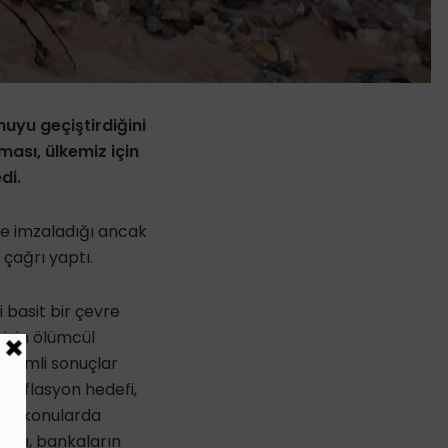
nuyu geçiştirdiğini
ması, ülkemiz için
di.
te imzaladığı ancak
 çağrı yaptı.
i basit bir çevre
 için ölümcül
 önemli sonuçlar
enflasyon hedefi,
 gibi konularda
ları, bankaların