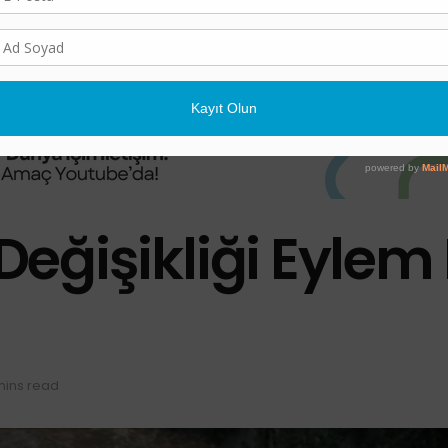
 Değişikliği Eylem
mins read