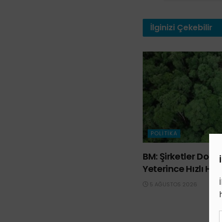
İlginizi
Çekebilir
POLITIKA
BM: Şirketler Do
Yeterince Hızlı Ha
5 AĞUSTOS 2026