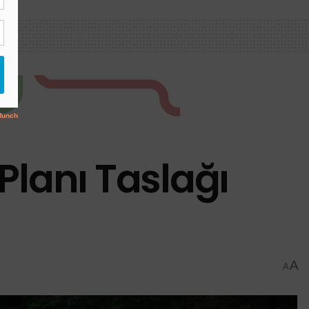
 Planı Taslağı
A
A