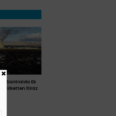
mik Santralda Ek
e Şirketten İtiraz