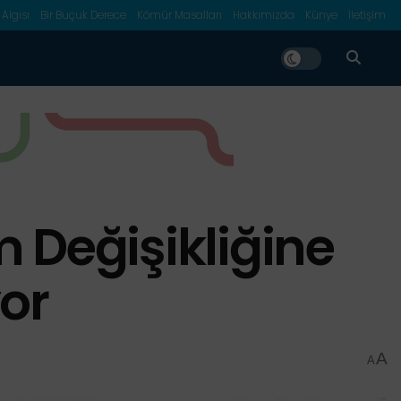
 Algısı
Bir Buçuk Derece
Kömür Masalları
Hakkımızda
Künye
İletişim
m Değişikliğine
or
A
A