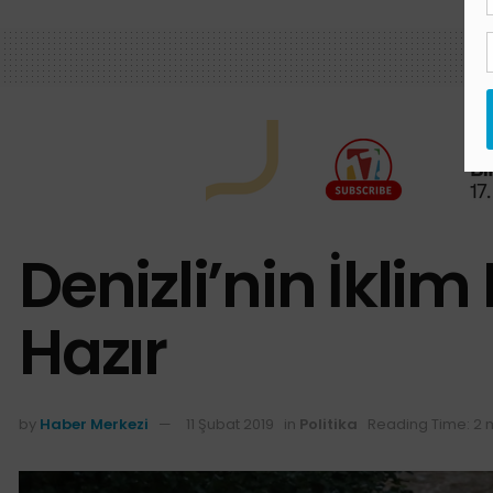
Denizli’nin İklim
Hazır
by
Haber Merkezi
11 Şubat 2019
in
Politika
Reading Time: 2 