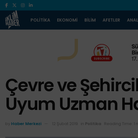
POLITIKA
EKONOMI
BILIM
AFETLER
ANAL
Çevre ve Şehircil
Uyum Uzman Ha
by
Haber Merkezi
12 Şubat 2019
in
Politika
Reading Time: 1 