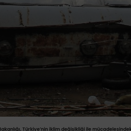
Bakanlığı, Türkiye’nin iklim değişikliği ile mücadelesindek