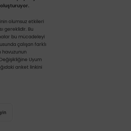
oluşturuyor.
inin olumsuz etkileri
ı gereklidir. Bu
şmalar bu mücadeleyi
nusunda çalışan farklı
n havuzunun
 Değişikliğine Uyum
daki anket linkini
yin