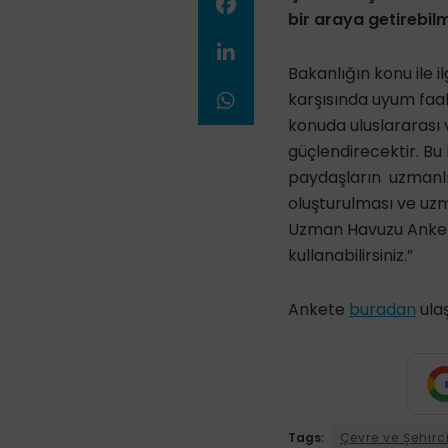
bir araya getirebi
Bakanlığın konu ile i
karşısında uyum faali
konuda uluslararası 
güçlendirecektir. Bu 
paydaşların uzmanl
oluşturulması ve uzm
Uzman Havuzu Anket 
kullanabilirsiniz.”
Ankete
buradan
ulaş
Tags:
Çevre ve Şehirci