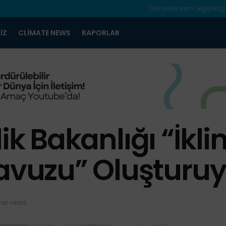
Türkiye’de İklim Değişlikliği
IZ
CLIMATE NEWS
RAPORLAR
ik Bakanlığı “İkli
vuzu” Oluşturuy
min read