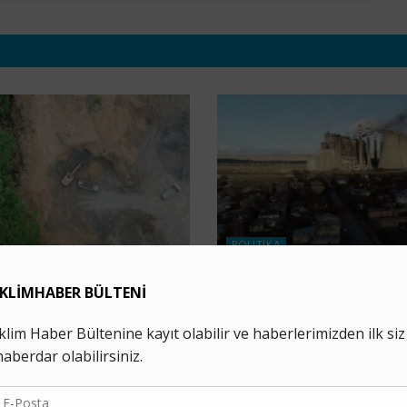
POLITIKA
ğa Kaybı Konusunda
Afşin Elbistan’daki Ter
reket Etmiyor
Ünite İptaline Bakanlık v
4 AĞUSTOS 2026