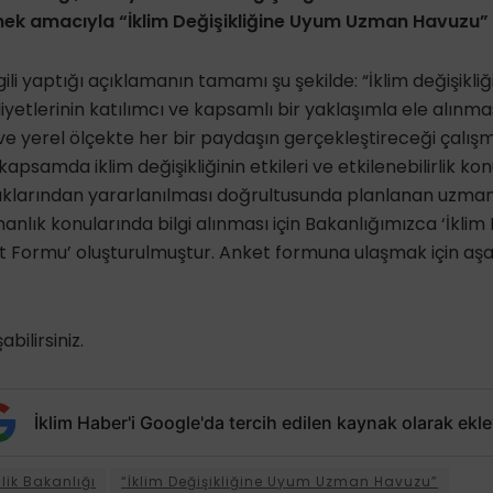
lmek amacıyla “İklim Değişikliğine Uyum Uzman Havuzu” 
lgili yaptığı açıklamanın tamamı şu şekilde: “İklim değişikliğ
yetlerinin katılımcı ve kapsamlı bir yaklaşımla ele alınmas
ve yerel ölçekte her bir paydaşın gerçekleştireceği çalı
kapsamda iklim değişikliğinin etkileri ve etkilenebilirlik ko
ıklarından yararlanılması doğrultusunda planlanan uzma
anlık konularında bilgi alınması için Bakanlığımızca ‘İklim
Formu’ oluşturulmuştur. Anket formuna ulaşmak için aşağı
abilirsiniz.
İklim Haber'i Google'da tercih edilen kaynak olarak ekle
lik Bakanlığı
“İklim Değişikliğine Uyum Uzman Havuzu”