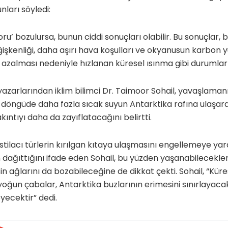
ları söyledi:
ru’ bozulursa, bunun ciddi sonuçları olabilir. Bu sonuçlar, b
işkenliği, daha aşırı hava koşulları ve okyanusun karbon y
azalması nedeniyle hızlanan küresel ısınma gibi durumları i
azarlarından iklim bilimci Dr. Taimoor Sohail, yavaşlaman
u döngüde daha fazla sıcak suyun Antarktika rafına ulaşar
kıntıyı daha da zayıflatacağını belirtti.
istilacı türlerin kırılgan kıtaya ulaşmasını engellemeye y
n dağıttığını ifade eden Sohail, bu yüzden yaşanabilecekl
n ağlarını da bozabileceğine de dikkat çekti. Sohail, “Küre
yoğun çabalar, Antarktika buzlarının erimesini sınırlayac
ecektir” dedi.