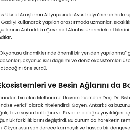
 Ulusal Araştırma Altyapısında Avustralya’nın en hızlı süp
n Gadi’yi kullanarak yapılan araştırmada uzmanlar, sıcaklık
ullarının Antarktika Çevresel Akıntısı üzerindeki etkilerini
dılar.
 Okyanusu dinamiklerinde önemli bir yeniden yapılanma” g
desenleri, okyanus ısısı dağılımı ve deniz ekosistemleri üz
ratacağını öne sürdü.
osistemleri ve Besin Ağlarını da B
rından biri olan Melbourne Üniversitesi’nden Doç. Dr. Bi
dişe verici” olarak nitelendirdi. Gayen, Antarktika buzun
uk, taze suyun battığını ve Ekvator’a doğru yayıldığını açı
ğunluk farklılıklarını değiştirdi. Bu durum da hareketin tem
ı. Okyanusun son derece karmaşık ve hassas bir dengeye