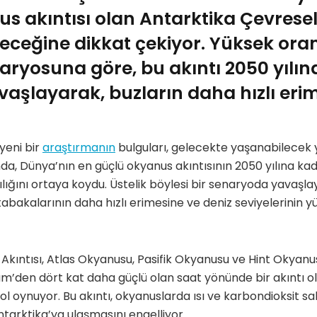
s akıntısı olan Antarktika Çevresel 
eceğine dikkat çekiyor. Yüksek ora
ryosuna göre, bu akıntı 2050 yılı
aşlayarak, buzların daha hızlı erim
yeni bir
araştırmanın
bulguları, gelecekte yaşanabilecek 
a, Dünya’nın en güçlü okyanus akıntısının 2050 yılına ka
lığını ortaya koydu. Üstelik böylesi bir senaryoda yavaşlay
tabakalarının daha hızlı erimesine ve deniz seviyelerinin
Akıntısı, Atlas Okyanusu, Pasifik Okyanusu ve Hint Okyanus
m’den dört kat daha güçlü olan saat yönünde bir akıntı ol
ol oynuyor. Bu akıntı, okyanuslarda ısı ve karbondioksit sa
ntarktika’ya ulaşmasını engelliyor.