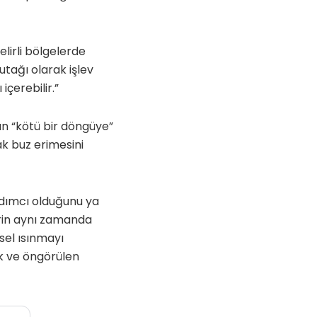
elirli bölgelerde
utağı olarak işlev
çerebilir.”
ın “kötü bir döngüye”
ak buz erimesini
ardımcı olduğunu ya
erin aynı zamanda
sel ısınmayı
ak ve öngörülen