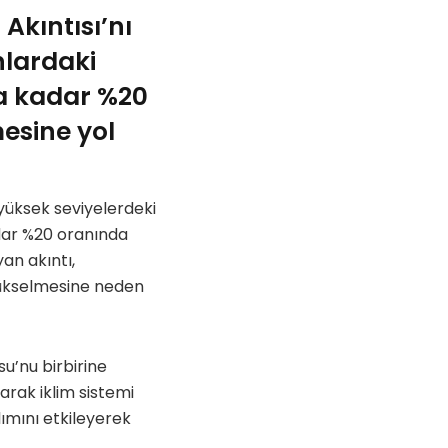
Akıntısı’nı
nlardaki
na kadar %20
esine yol
yüksek seviyelerdeki
dar %20 oranında
an akıntı,
 yükselmesine neden
u’nu birbirine
arak iklim sistemi
lımını etkileyerek