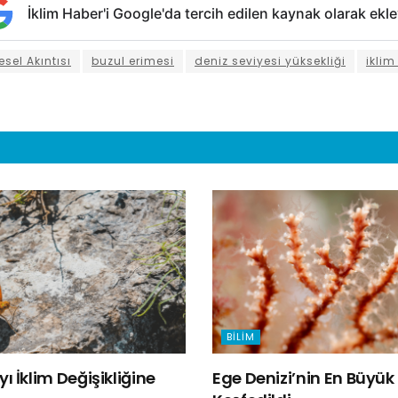
İklim Haber'i Google'da tercih edilen kaynak olarak ekle
sel Akıntısı
buzul erimesi
deniz seviyesi yüksekliği
iklim
BILIM
ı İklim Değişikliğine
Ege Denizi’nin En Büyü