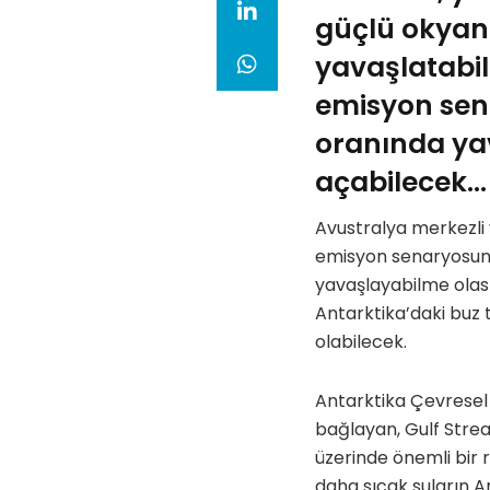
güçlü okyanu
yavaşlatabil
emisyon sena
oranında yav
açabilecek…
Avustralya merkezli 
emisyon senaryosund
yavaşlayabilme olası
Antarktika’daki buz 
olabilecek.
Antarktika Çevresel 
bağlayan, Gulf Strea
üzerinde önemli bir r
daha sıcak suların A