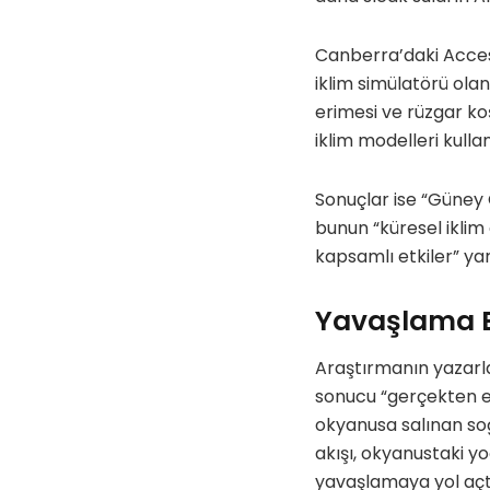
Canberra’daki Access
iklim simülatörü ola
erimesi ve rüzgar koş
iklim modelleri kullan
Sonuçlar ise “Güney
bunun “küresel iklim 
kapsamlı etkiler” ya
Yavaşlama Ek
Araştırmanın yazarla
sonucu “gerçekten en
okyanusa salınan soğ
akışı, okyanustaki yo
yavaşlamaya yol açt