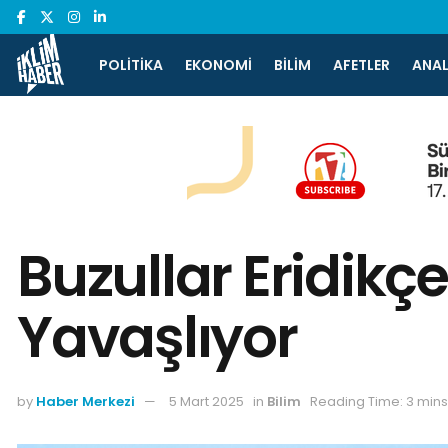
POLITIKA
EKONOMI
BILIM
AFETLER
ANAL
Buzullar Eridikç
Yavaşlıyor
by
Haber Merkezi
5 Mart 2025
in
Bilim
Reading Time: 3 min