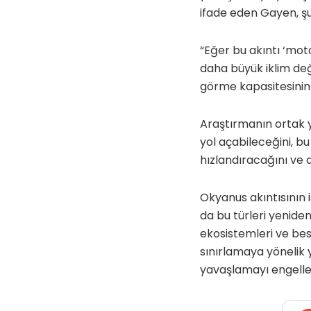
ifade eden Gayen, şun
“Eğer bu akıntı ‘moto
daha büyük iklim değ
görme kapasitesinin 
Araştırmanın ortak y
yol açabileceğini, b
hızlandıracağını ve a
Okyanus akıntısının 
da bu türleri yenide
ekosistemleri ve besi
sınırlamaya yönelik 
yavaşlamayı engelley