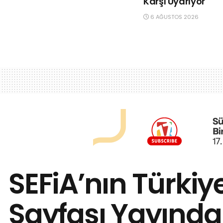
Karşı Uyarıyor
6 AĞUSTOS 2026
SEFiA’nın Türkiye
Sayfası Yayında