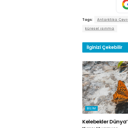
Tags:
Antarktika Çevre
küresel ısınma
İlginizi
Çekebilir
BILIM
Kelebekler Dünya’y