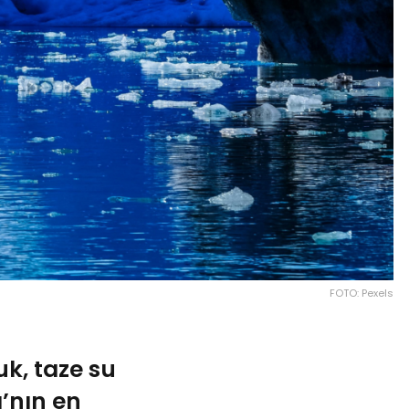
FOTO: Pexels
k, taze su
’nın en