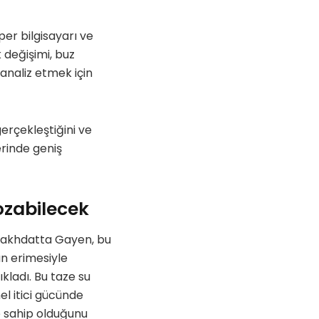
er bilgisayarı ve
 değişimi, buz
 analiz etmek için
erçekleştiğini ve
erinde geniş
ozabilecek
shakhdatta Gayen, bu
un erimesiyle
kladı. Bu taze su
el itici gücünde
 sahip olduğunu