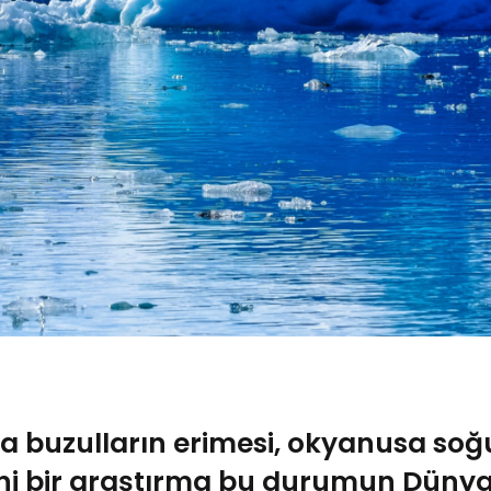
a buzulların erimesi, okyanusa soğu
eni bir araştırma bu durumun Dünya