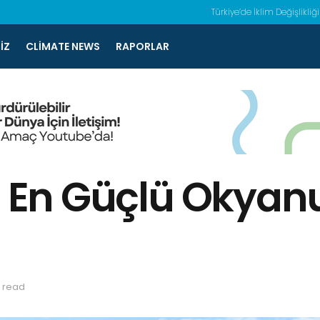
Türkiye’de İklim Değişlikliği
IZ
CLIMATE NEWS
RAPORLAR
e En Güçlü Okyanu
s read