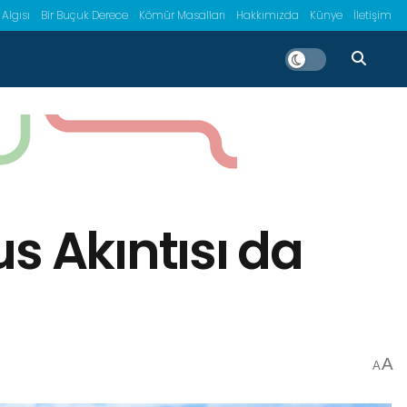
 Algısı
Bir Buçuk Derece
Kömür Masalları
Hakkımızda
Künye
İletişim
s Akıntısı da
A
A