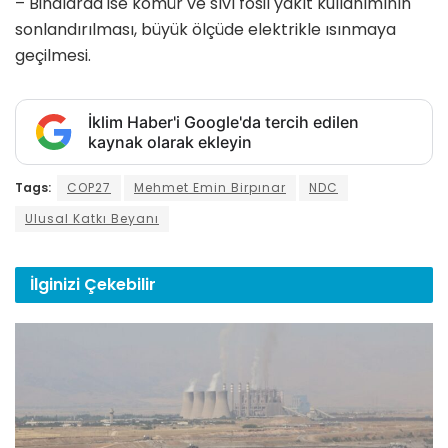
– Binalarda ise kömür ve sıvı fosil yakıt kullanımının
sonlandırılması, büyük ölçüde elektrikle ısınmaya
geçilmesi.
İklim Haber'i Google'da tercih edilen
kaynak olarak ekleyin
Tags:
COP27
Mehmet Emin Birpınar
NDC
Ulusal Katkı Beyanı
İlginizi
Çekebilir