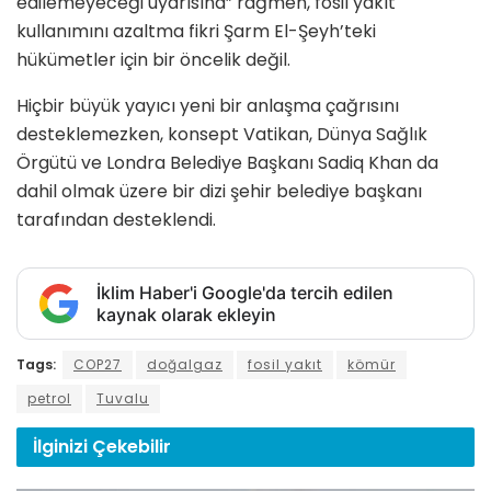
edilemeyeceği uyarısına” rağmen, fosil yakıt
kullanımını azaltma fikri Şarm El-Şeyh’teki
hükümetler için bir öncelik değil.
Hiçbir büyük yayıcı yeni bir anlaşma çağrısını
desteklemezken, konsept Vatikan, Dünya Sağlık
Örgütü ve Londra Belediye Başkanı Sadiq Khan da
dahil olmak üzere bir dizi şehir belediye başkanı
tarafından desteklendi.
İklim Haber'i Google'da tercih edilen
kaynak olarak ekleyin
Tags:
COP27
doğalgaz
fosil yakıt
kömür
petrol
Tuvalu
İlginizi
Çekebilir