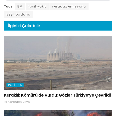
Tags:
BM
fosil yakıt
seragaz emisyonu
yeşil badana
İlginizi
Çekebilir
POLITIKA
Kuraklık Kömürü de Vurdu: Gözler Türkiye’ye Çevrildi
7 AĞUSTOS 2026