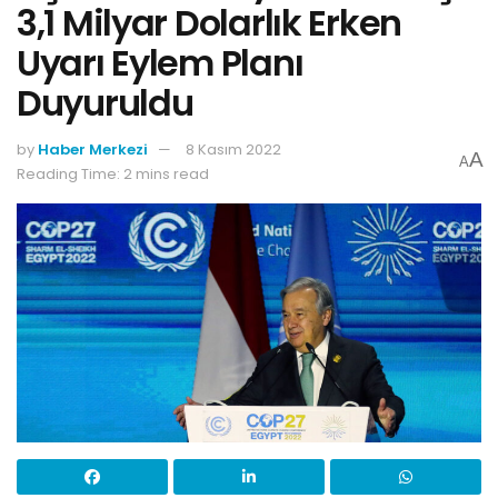
3,1 Milyar Dolarlık Erken
Uyarı Eylem Planı
Duyuruldu
by
Haber Merkezi
8 Kasım 2022
A
A
Reading Time: 2 mins read