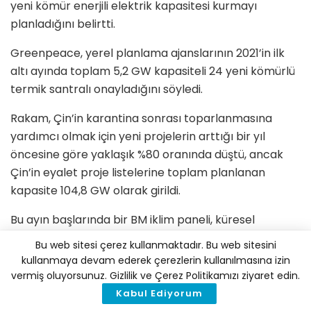
yeni kömür enerjili elektrik kapasitesi kurmayı
planladığını belirtti.
Greenpeace, yerel planlama ajanslarının 2021’in ilk
altı ayında toplam 5,2 GW kapasiteli 24 yeni kömürlü
termik santralı onayladığını söyledi.
Rakam, Çin’in karantina sonrası toparlanmasına
yardımcı olmak için yeni projelerin arttığı bir yıl
öncesine göre yaklaşık %80 oranında düştü, ancak
Çin’in eyalet proje listelerine toplam planlanan
kapasite 104,8 GW olarak girildi.
Bu ayın başlarında bir BM iklim paneli, küresel
ısınmanın tehlikeli bir şekilde kontrolden çıkmaya
Bu web sitesi çerez kullanmaktadır. Bu web sitesini
yakın olduğunu söyledi ve emisyonları azaltmak için
kullanmaya devam ederek çerezlerin kullanılmasına izin
acil, hızlı ve büyük ölçekli eylem çağrısında bulundu.
vermiş oluyorsunuz. Gizlilik ve Çerez Politikamızı ziyaret edin.
Kabul Ediyorum
Dünyanın en büyük enerji tüketicisi ve seragazı