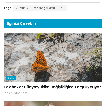
Tags:
kuraklık
Madagaskar
su
İlginizi
Çekebilir
BILIM
Kelebekler Dünya’yı İklim Değişikliğine Karşı Uyarıyor
6 AĞUSTOS 2026