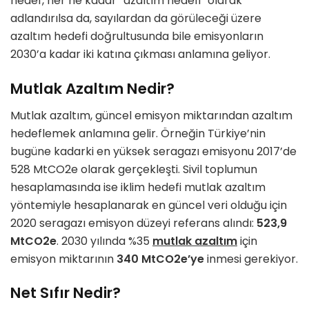
hedef, her ne kadar “azaltım hedefi” olarak
adlandırılsa da, sayılardan da görüleceği üzere
azaltım hedefi doğrultusunda bile emisyonların
2030’a kadar iki katına çıkması anlamına geliyor.
Mutlak Azaltım Nedir?
Mutlak azaltım, güncel emisyon miktarından azaltım
hedeflemek anlamına gelir. Örneğin Türkiye’nin
bugüne kadarki en yüksek seragazı emisyonu 2017’de
528 MtCO2e olarak gerçekleşti. Sivil toplumun
hesaplamasında ise iklim hedefi mutlak azaltım
yöntemiyle hesaplanarak en güncel veri olduğu için
2020 seragazı emisyon düzeyi referans alındı:
523,9
MtCO2e
. 2030 yılında %35
mutlak azaltım
için
emisyon miktarının
340 MtCO2e’ye
inmesi gerekiyor.
Net Sıfır Nedir?