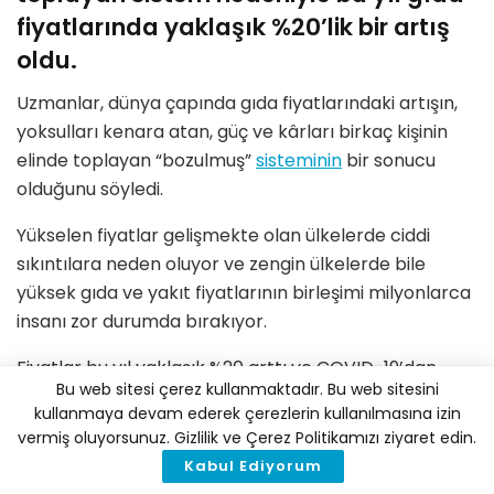
fiyatlarında yaklaşık %20’lik bir artış
oldu.
Uzmanlar, dünya çapında gıda fiyatlarındaki artışın,
yoksulları kenara atan, güç ve kârları birkaç kişinin
elinde toplayan “bozulmuş”
sisteminin
bir sonucu
olduğunu söyledi.
Yükselen fiyatlar gelişmekte olan ülkelerde ciddi
sıkıntılara neden oluyor ve zengin ülkelerde bile
yüksek gıda ve yakıt fiyatlarının birleşimi milyonlarca
insanı zor durumda bırakıyor.
Fiyatlar bu yıl yaklaşık %20 arttı ve COVID-19’dan
Bu web sitesi çerez kullanmaktadır. Bu web sitesini
önce 135 milyon insan akut gıda güvensizliği yaşarken,
kullanmaya devam ederek çerezlerin kullanılmasına izin
bu rakam 345 milyona çıkmış durumda.
vermiş oluyorsunuz. Gizlilik ve Çerez Politikamızı ziyaret edin.
Kabul Ediyorum
Oxfam’dan Alex Maitland, Guardian’a, mevcut krizin