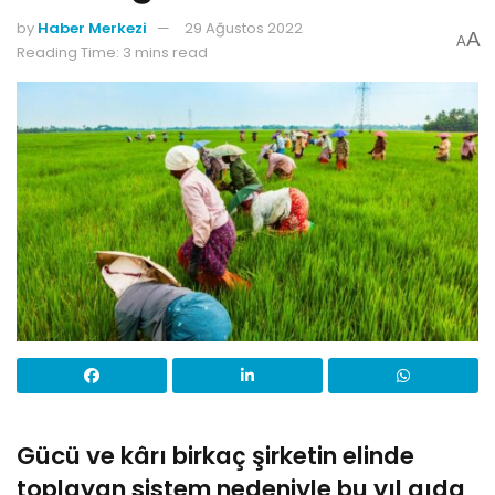
by
Haber Merkezi
29 Ağustos 2022
A
A
Reading Time: 3 mins read
Gücü ve kârı birkaç şirketin elinde
toplayan sistem nedeniyle bu yıl gıda