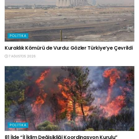
POLITIKA
Kuraklık Kömürü de Vurdu: Gözler Türkiye’ye Çevrildi
7 AĞUSTOS 2026
POLITIKA
81 İlde “İl İklim Değişikliği Koordinasyon Kurulu”