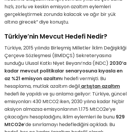
hızlı, zorlu ve keskin emisyon azaltım eylemleri
gerçekleştirmek zorunda kalacak ve ağır bir yük
altına girecek” diye konuştu.
Türkiye’nin Mevcut Hedefi Nedir?
Türkiye, 2015 yılında Birleşmiş Milletler İklim Değişikliği
Çerçeve Sözleşmesi (BMİDÇS) Sekreteryasına
sunduğu Ulusal Katkı Niyet Beyanı’nda (INDC)
2030’a
kadar mevcut politikalar senaryosuna kıyasla en
az %21 emisyon azaltım
ı hedefi vermişti. Bu
hesaplama, mutlak azaltım değil
artıştan azaltım
hedefi ile yapıldı ve şu anlama geliyor: Türkiye, güncel
emisyonları 430 MtCO2 iken, 2030 yılına kadar hiçbir
aksiyon almazsa emisyonlarının 1.175 MtCO2e’ye
çıkacağını hesapladığını, iklim eylemleri ile bunu
929
MtCO2e
’de sınırlamayı hedeflediğini açıkladı. Bu