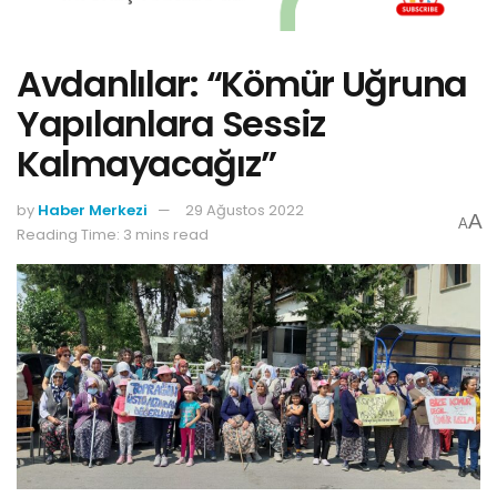
Avdanlılar: “Kömür Uğruna
Yapılanlara Sessiz
Kalmayacağız”
by
Haber Merkezi
29 Ağustos 2022
A
A
Reading Time: 3 mins read