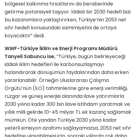
bölgesel kalkınma fırsatlarını da beraberinde
getirme potansiyeli taşıyor. İddialı bir 2030 hedefi bizi
bu kazanımlara yaklaştırırken, Türkiye’nin 2053 net
sıfır hedefi konusundaki samimiyetini de ortaya
koyacaktır” dedi.
WWF-Türkiye İklim ve Enerji Programı Müdürü
Tanyeli Sabuncu ise,
“Türkiye, bugün belirleyeceği
iddialı iklim hedefleri ile karbonsuzlaşmayı
hızlandırarak dönüşümün faydalarından daha erken
yararlanabilir. Örneğin Uluslararası Çalışma
Örgütü’nün (ILO) tahminlerine göre enerji verimliliği,
rüzgar ve güneş enerjisi alanında ilave yatırımlarla
2030 yılına kadar 300 bin ilave istihdam yaratmak ve
yıllık milli gelirde 10-45 milyar TL ek kazanç sağlamak
mümkün. Öte yandan Türkiye 2030 yılına kadar
yeterli emisyon azaltımı sağlayamazsa, 2053 net sıfır
hedefine ulaşabilmesi için, sonraki yıllarda çok daha