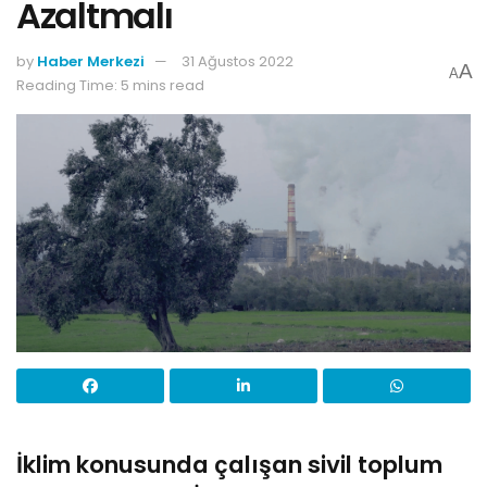
Azaltmalı
by
Haber Merkezi
31 Ağustos 2022
A
A
Reading Time: 5 mins read
İklim konusunda çalışan sivil toplum