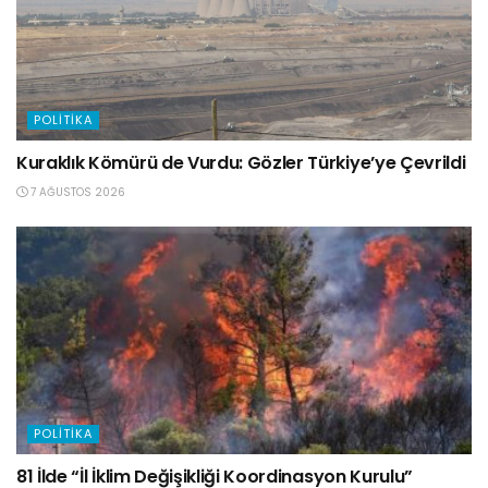
POLITIKA
Kuraklık Kömürü de Vurdu: Gözler Türkiye’ye Çevrildi
7 AĞUSTOS 2026
POLITIKA
81 İlde “İl İklim Değişikliği Koordinasyon Kurulu”