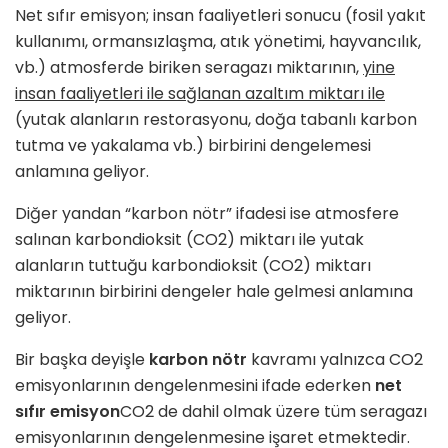
Net sıfır emisyon; insan faaliyetleri sonucu (fosil yakıt
kullanımı, ormansızlaşma, atık yönetimi, hayvancılık,
vb.) atmosferde biriken seragazı miktarının,
yine
insan faaliyetleri ile sağlanan azaltım miktarı ile
(yutak alanların restorasyonu, doğa tabanlı karbon
tutma ve yakalama vb.) birbirini dengelemesi
anlamına geliyor.
Diğer yandan “karbon nötr” ifadesi ise atmosfere
salınan karbondioksit (CO2) miktarı ile yutak
alanların tuttuğu karbondioksit (CO2) miktarı
miktarının birbirini dengeler hale gelmesi anlamına
geliyor.
Bir başka deyişle
karbon nötr
kavramı yalnızca CO2
emisyonlarının dengelenmesini ifade ederken
net
sıfır emisyon
CO2 de dahil olmak üzere tüm seragazı
emisyonlarının dengelenmesine işaret etmektedir.