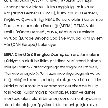
Koruma Vakfı (WWF-Türkiye), Ekosfer Derneği,
Greenpeace Akdeniz , İklim Değişikliği Politika ve
Araştırma Derneği (İDPAD), İklim İçin 350 Derneği,
Sağlık ve Çevre Birliği HEAL, Sürdürülebilir Ekonomi ve
Finans Araştırmaları Derneği (SEFiA), TEMA Vakfı,
Yeşil Düşünce Derneği, YUVA, Kömürün Ötesinde
Avrupa (Europe Beyond Coal) ve Avrupa İklim Eylem
Ağı (CAN Europe) bulunuyor.
SEFiA Direktörü Bengisu Özenç,
son araştırmaların
Türkiye’nin aktif bir iklim politikası yürütmesi halinde
milli gelirinin %7 artacağını gösterdiğini belirtirken,.
“Türkiye enerjide %70’in üzerinde dışa bağımlı ve bu
bağımlılığın temel nedeni petrol, gaz ve kömür. İklim
krizini durdurmak için yapmamız gereken de bu üç
fosil yakıtı kullanmayı bırakmak. Rüzgar ve güneşi
merkeze alan, planlı bir enerji dönüşümü, ihtiyacımız
olan teknoloji içeriği yüksek bir sanayi gelişimini ve