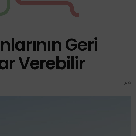
nlarının Geri
r Verebilir
A
A