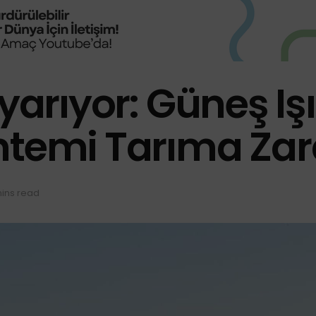
yarıyor: Güneş Işı
ntemi Tarıma Zara
mins read