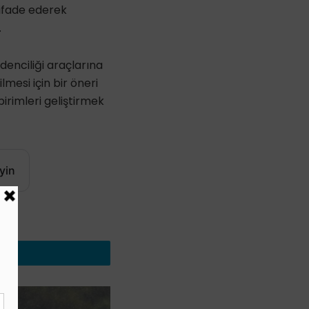
 ifade ederek
.
adenciliği araçlarına
lmesi için bir öneri
irimleri geliştirmek
yin