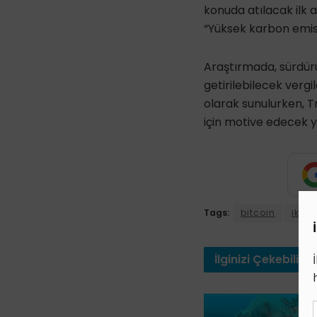
konuda atılacak ilk a
“Yüksek karbon emis
Araştırmada, sürdürül
getirilebilecek vergi
olarak sunulurken, T
için motive edecek yen
Tags:
bitcoin
iklim
İlginizi
Çekebilir