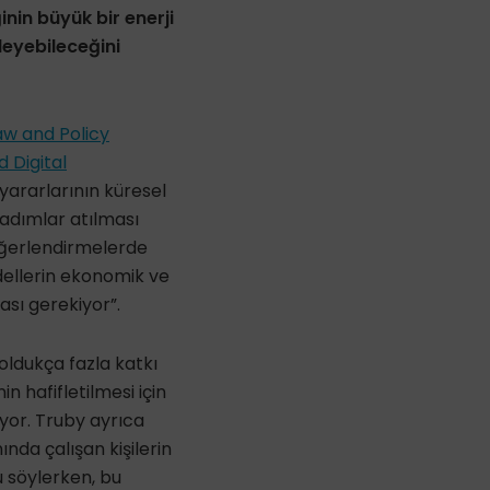
inin büyük bir enerji
leyebileceğini
aw and Policy
 Digital
 yararlarının küresel
a adımlar atılması
değerlendirmelerde
dellerin ekonomik ve
sı gerekiyor”.
oldukça fazla katkı
in hafifletilmesi için
yor. Truby ayrıca
ında çalışan kişilerin
u söylerken, bu