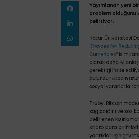
Yayımlanan yeni bir 
problem olduğunu ve
belirtiyor.
Katar Üniversitesi Do
Choices for Reducin
Currencies”
isimli a
olarak daha iyi anlaş
gerektiği ifade edil
bulundu:”Bitcoin uz
sosyal yararlarla te
Truby, Bitcoin maden
sağladığını ve söz kon
belirlenen kısıtlama
kripto para birimleri
yaptıkları işin çevre