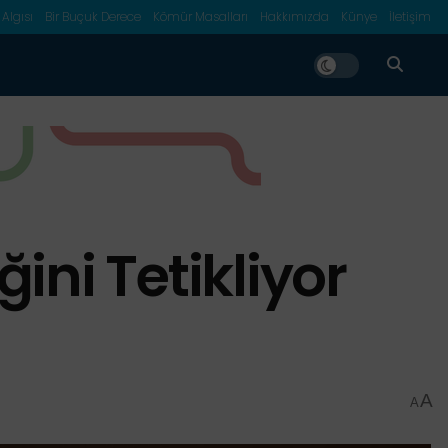
 Algısı
Bir Buçuk Derece
Kömür Masalları
Hakkımızda
Künye
İletişim
ğini Tetikliyor
A
A