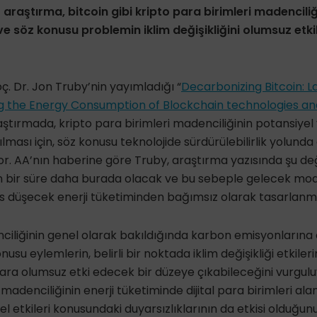
araştırma, bitcoin gibi kripto para birimleri madenciliğ
 söz konusu problemin iklim değişikliğini olumsuz etki
ç. Dr. Jon Truby’nin yayımladığı “
Decarbonizing Bitcoin: L
g the Energy Consumption of Blockchain technologies and
raştırmada, kripto para birimleri madenciliğinin potansiyel
ılması için, söz konusu teknolojide sürdürülebilirlik yolund
iyor. AA’nın haberine göre Truby, araştırma yazısında şu 
un bir süre daha burada olacak ve bu sebeple gelecek mo
rs düşecek enerji tüketiminden bağımsız olarak tasarlanma
ciliğinin genel olarak bakıldığında karbon emisyonlarına 
usu eylemlerin, belirli bir noktada iklim değişikliği etkilerin
lara olumsuz etki edecek bir düzeye çıkabileceğini vurgulu
 madenciliğinin enerji tüketiminde dijital para birimleri alan
sel etkileri konusundaki duyarsızlıklarının da etkisi olduğun