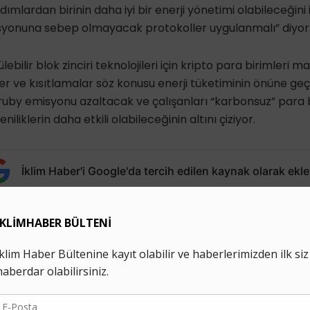
dımlardan birinin daha iyi bir enerji yönetimi olabileceğini
yonuna sebep olmayacak protokoller uygulanmalı” diyor
ebilir blok zinciri teknolojileri için kripto para birimleri m
ler ve kısıtlamalar söz konusu enerji tüketiminin önüne geçi
ruby emisyonu azaltacak ve çalışanları “karbonsuz” para b
iliklerin daha etkili olabileceğinin altını çiziyor.
İklim Haber'i Google'da tercih edilen kaynak olarak ekle
 değişikliği
kripto para madenciliği