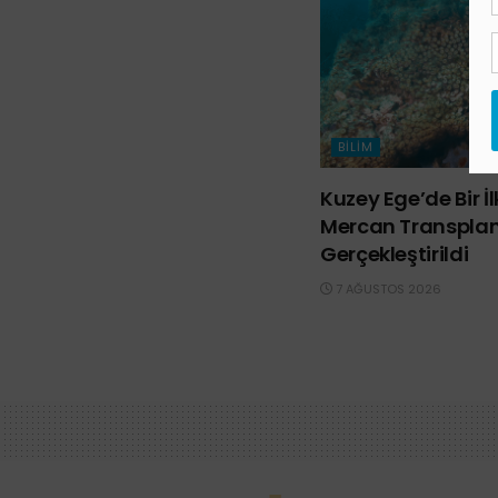
BILIM
Kuzey Ege’de Bir İ
Mercan Transpla
Gerçekleştirildi
7 AĞUSTOS 2026