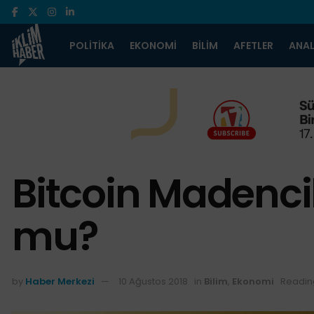
POLITIKA
EKONOMI
BILIM
AFETLER
ANAL
Bitcoin Madencili
mu?
by
Haber Merkezi
10 Ağustos 2018
in
Bilim
,
Ekonomi
Readin