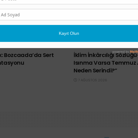
BILIM
lk: Bozcaada’da Sert
İklim İnkârcılığı Sözlüğ
ntasyonu
Isınma Varsa Temmuz 
Neden Serindi?”
7 AĞUSTOS 2026