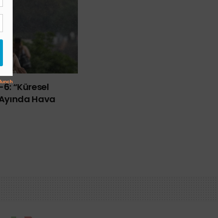
ü-6: “Küresel
Ayında Hava