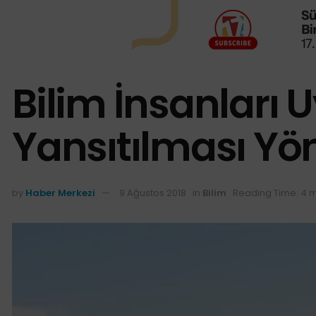
Bilim İnsanları U
Yansıtılması Yö
by
Haber Merkezi
9 Ağustos 2018
in
Bilim
Reading Time: 4 