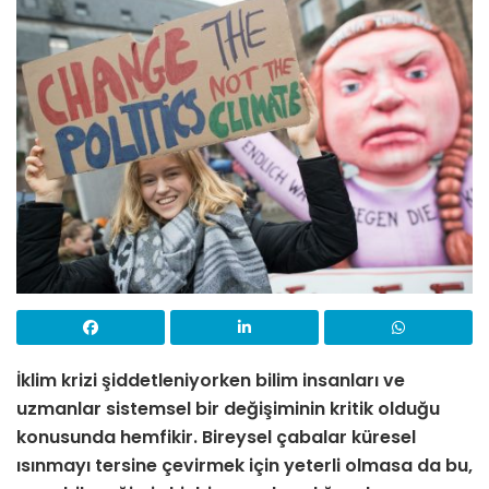
İklim krizi şiddetleniyorken bilim insanları ve
uzmanlar sistemsel bir değişiminin kritik olduğu
konusunda hemfikir. Bireysel
ç
abalar küresel
ısınmayı tersine
ç
evirmek i
ç
in yeterli olmasa da bu,