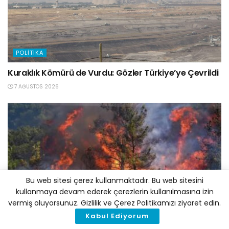
POLITIKA
Kuraklık Kömürü de Vurdu: Gözler Türkiye’ye Çevrildi
7 AĞUSTOS 2026
Bu web sitesi çerez kullanmaktadır. Bu web sitesini
kullanmaya devam ederek çerezlerin kullanılmasına izin
POLITIKA
vermiş oluyorsunuz. Gizlilik ve Çerez Politikamızı ziyaret edin.
Kabul Ediyorum
81 İlde “İl İklim Değişikliği Koordinasyon Kurulu”