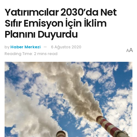
Yatırımcılar 2030’da Net
Sıfır Emisyon İçin İklim
Planını Duyurdu
by
Haber Merkezi
6 Ağustos 2020
A
A
Reading Time: 2 mins read