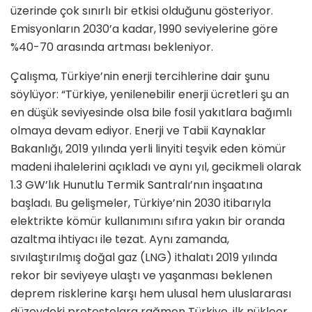
üzerinde çok sınırlı bir etkisi olduğunu gösteriyor.
Emisyonların 2030’a kadar, 1990 seviyelerine göre
%40-70 arasında artması bekleniyor.
Çalışma, Türkiye’nin enerji tercihlerine dair şunu
söylüyor: “Türkiye, yenilenebilir enerji ücretleri şu an
en düşük seviyesinde olsa bile fosil yakıtlara bağımlı
olmaya devam ediyor. Enerji ve Tabii Kaynaklar
Bakanlığı, 2019 yılında yerli linyiti teşvik eden kömür
madeni ihalelerini açıkladı ve aynı yıl, gecikmeli olarak
1.3 GW’lık Hunutlu Termik Santralı’nın inşaatına
başladı. Bu gelişmeler, Türkiye’nin 2030 itibarıyla
elektrikte kömür kullanımını sıfıra yakın bir oranda
azaltma ihtiyacı ile tezat. Aynı zamanda,
sıvılaştırılmış doğal gaz (LNG) ithalatı 2019 yılında
rekor bir seviyeye ulaştı ve yaşanması beklenen
deprem risklerine karşı hem ulusal hem uluslararası
düzeydeki protestolara rağmen Türkiye, ilk nükleer