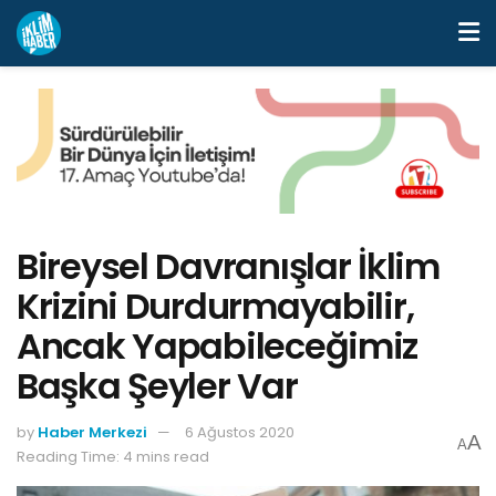
Bireysel Davranışlar İklim
Krizini Durdurmayabilir,
Ancak Yapabileceğimiz
Başka Şeyler Var
by
Haber Merkezi
6 Ağustos 2020
A
A
Reading Time: 4 mins read