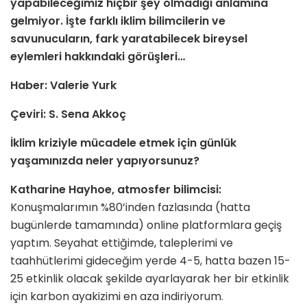
yapabileceğimiz hiçbir şey olmadığı anlamına
gelmiyor. İşte farklı iklim bilimcilerin ve
savunucuların, fark yaratabilecek bireysel
eylemleri hakkındaki görüşleri…
Haber: Valerie Yurk
Çeviri: S. Sena Akkoç
İklim kriziyle mücadele etmek i
ç
in g
ünlük
yaşamınızda neler yapıyorsunuz?
Katharine Hayhoe, atmosfer bilimcisi:
Konuşmalarımın %80’inden fazlasında (hatta
bugünlerde tamamında) online platformlara geçiş
yaptım. Seyahat ettiğimde, taleplerimi ve
taahhütlerimi gideceğim yerde 4-5, hatta bazen 15-
25 etkinlik olacak şekilde ayarlayarak her bir etkinlik
için karbon ayakizimi en aza indiriyorum.