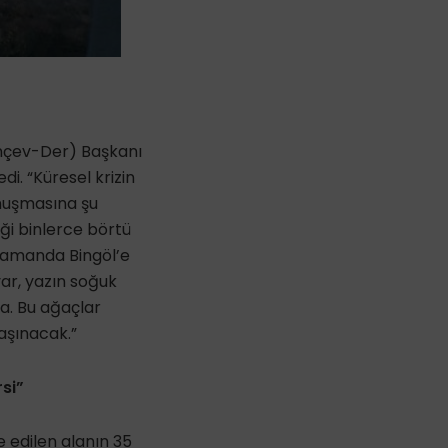
inçev-Der) Başkanı
i. “Küresel krizin
onuşmasına şu
iği binlerce börtü
 zamanda Bingöl’e
ar, yazın soğuk
ma. Bu ağaçlar
taşınacak.”
rsi”
e edilen alanın 35