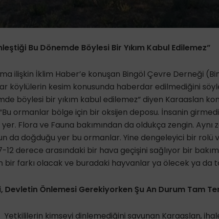
inleştiği Bu Dönemde Böylesi Bir Yıkım Kabul Edilemez”
ıma ilişkin İklim Haber’e konuşan Bingöl Çevre Derneği (B
r köylülerin kesim konusunda haberdar edilmediğini söyled
emde böylesi bir yıkım kabul edilemez” diyen Karaaslan k
“Bu ormanlar bölge için bir oksijen deposu. İnsanin girmed
r yer. Flora ve Fauna bakımından da oldukça zengin. Aynı
n da doğduğu yer bu ormanlar. Yine dengeleyici bir rolü v
 7-12 derece arasındaki bir hava geçişini sağlıyor bir bakı
im bir farkı olacak ve buradaki hayvanlar ya ölecek ya da 
i, Devletin Önlemesi Gerekiyorken Şu An Durum Tam Te
Yetkililerin kimseyi dinlemediğini savunan Karaaslan, ihal