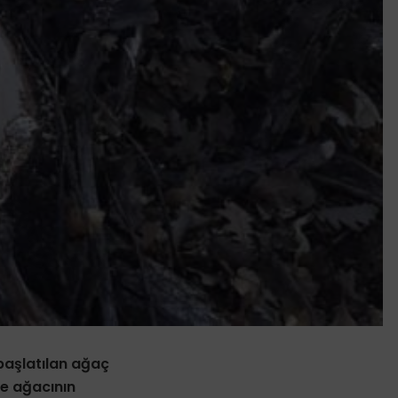
başlatılan ağaç
şe ağacının