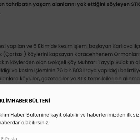
n tahribatın yaşam alanlarını yok ettiğini söyleyen STK 
.
esi yapılan ve 6 Ekim’de kesim işlemi başlayan Karlıova ilçe
ak (Çartax ) köylerini kapsayan Karacehhenem Ormanları’
akın köylerden olan Gökçeli Köy Muhtarı Tayyip Bulak’ın ald
ldiği ve kesim işleminin 76 bin 803 liraya yapıldığı belirtili
alanlara köylüler, gazeteciler ve STK temsilcilerinin alınmad
e kurum düzenledikleri kampanya ile kesimin bir an evvel 
ingöl Valiliği ve Orman İşletme Müdürlüğü ise farklı dönem
in “gençleştirme” amacıyla planlı olarak gerçekleştirildiğ