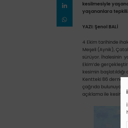
kesilmesiyle yaşana
yaşananlara tepkili
YAZI: Şenol BALİ
4 Ekim tarihinde ihal
Meşeli (Aynik), Çat
sürüyor. İhalesinin y
Ekim’de gerçekleştiri
kesimin başlatıldığı 
Kentteki 86 dernek v
çağrıda bulunuyor. B
açıklama ile kesimler