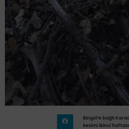
Bingöl’e bağlı Kar
kesimi ikinci haftas