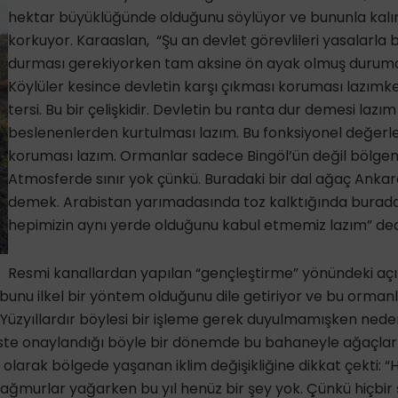
hektar büyüklüğünde olduğunu söylüyor ve bununla ka
korkuyor. Karaaslan, “Şu an devlet görevlileri yasalarla 
durması gerekiyorken tam aksine ön ayak olmuş durum
Köylüler kesince devletin karşı çıkması koruması lazımk
tersi. Bu bir çelişkidir. Devletin bu ranta dur demesi lazı
beslenenlerden kurtulması lazım. Bu fonksiyonel değerle
koruması lazım. Ormanlar sadece Bingöl’ün değil bölgen
Atmosferde sınır yok çünkü. Buradaki bir dal ağaç Ankar
demek. Arabistan yarımadasında toz kalktığında burada
hepimizin aynı yerde olduğunu kabul etmemiz lazım” ded
Resmi kanallardan yapılan “gençleştirme” yönündeki aç
unu ilkel bir yöntem olduğunu dile getiriyor ve bu orman
“Yüzyıllardır böylesi bir işleme gerek duyulmamışken ned
ste onaylandığı böyle bir dönemde bu bahaneyle ağaçlar k
olarak bölgede yaşanan iklim değişikliğine dikkat çekti: “
ağmurlar yağarken bu yıl henüz bir şey yok. Çünkü hiçbir 