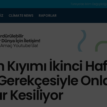
Türkiye’de İklim Değişlikliği
IZ
CLIMATE NEWS
RAPORLAR
Kıyımı İkinci Haf
Gerekçesiyle Onl
 Kesiliyor