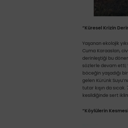
“Küresel Krizin Der
Yaşanan ekolojik yık
Cuma Karaaslan, civa
derinleştiği bu dön
sözlerle devam etti; 
böceğin yaşadığı bi
gelen Kürünk Suyu’nu
tutar kışın da sıcak.
kesildiğinde sert ikl
“Köylülerin Kesmes