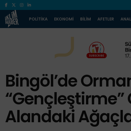
POLITIKA
EKONOMI
BILIM
AFETLER
ANAL
Bingöl’de Orman 
“Gençleştirme” 
Alandaki Ağaçlar