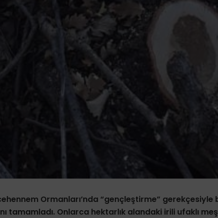
acehennem Ormanları’nda “gençleştirme” gerekçesiyle 
ını tamamladı. Onlarca hektarlık alandaki irili ufaklı me