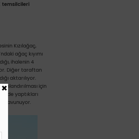
temsilcileri
sinin Kızılağaç,
ndaki ağaç kıyımı
ığı, ihalenin 4
yor. Diğer taraftan
ığı aktarılıyor.
sonlandırılması için
lerde yaptıkları
ini savunuyor.