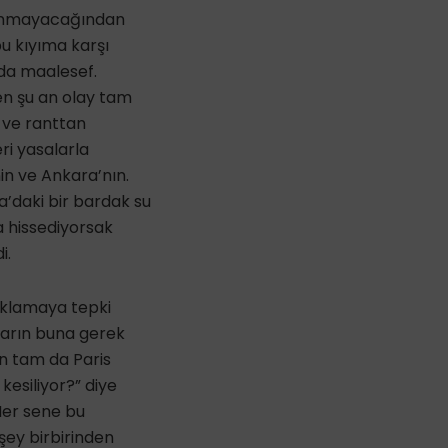
lınmayacağından
bu kıyıma karşı
da maalesef.
en şu an olay tam
m ve ranttan
ri yasalarla
in ve Ankara’nın.
a’daki bir bardak su
 hissediyorsak
i.
ıklamaya tepki
ların buna gerek
en tam da Paris
esiliyor?” diye
Her sene bu
şey birbirinden