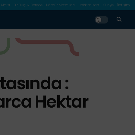
 Algısı
Bir Buçuk Derece
Kömür Masalları
Hakkımızda
Künye
İletişim
tasında :
arca Hektar