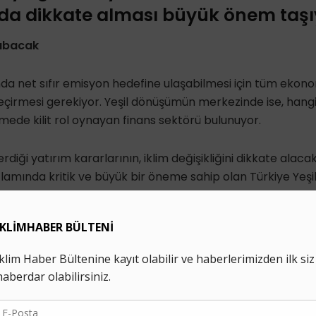
 da dikkate alması büyük önem taşı
abacak
nda net sıfır emisyon
hedefine ulaşabilmesi için tüm ekono
çirmesi gerekiyor. Yeşil dönüşümün merkezinde ise, hangi
mede kilit rol oynayan
finans sektörü
bulunuyor.
rdiği
yatırım kararlarının, iklim değişikliğini dikkate alac
ğlamında kritik ve büyük bir öneme sahip olan
Türkiye Yeş
2027 tarihinde yürürlüğe girecek
. Ancak hazırlanan takson
de kapsayacağına dair tartışmalar devam ediyor.
n mevcut kredi tahsis kararları, genellikle
emisyonlar göz 
konuda Kadir Has Üniversitesi Ekonomi Bölümü’nde hazırladı
isyonlar arasındaki ilişki: Bir girdi-çıktı analizi yaklaşımı
’’ 
misyonları ile kredilerden aldıkları pay arasında oldukça
yü