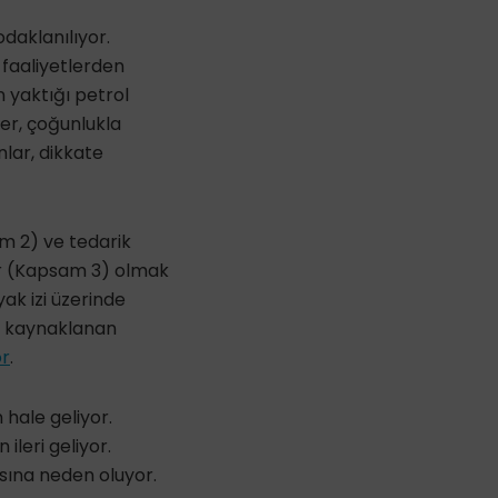
daklanılıyor.
faaliyetler
den
 yaktığı petrol
er, çoğunlukla
onlar, dikkate
m 2) ve
tedarik
ar (Kapsam 3) olmak
yak izi üzerinde
en kaynaklanan
or
.
 hale geliyor.
en
ileri geliyor.
asına neden oluyor.