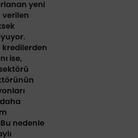
ırlanan yeni
 verilen
ksek
oyuyor.
n kredilerden
ı ise,
 sektörü
ektörünün
yonları
a daha
im
. Bu nedenle
ylı