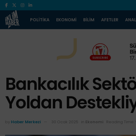
POLITIKA
EKONOMI
BILIM
AFETLER
ANAL
Bankacılık Sektör
Yoldan Destekli
by
Haber Merkezi
30 Ocak 2025
in
Ekonomi
Reading Time: 