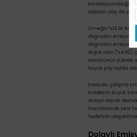
korelasyon
olduğunu
aldıkları pay da yüks
Ö
rneğin %13 ile kredi
doğrudan emisyonlar
doğrudan emisyonları
düşük olan (%4.62)
ç
sektörünün yüksek or
büyük pay sahibi ol
Kısacası, çalışma or
kredilerin büyük kıs
dolaylı olarak deste
hazırlanacak yeni t
hedefinin ulaşabilme
Dolaylı Emi