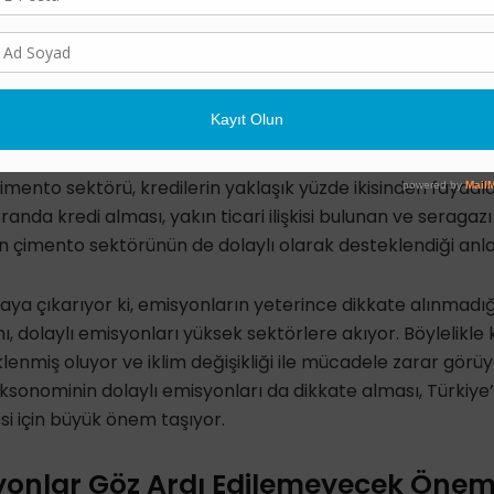
 gösteriyor:
Dolaylı emisyonların oranı ile birlikte, sektörl
eliyor
.
lerin aslan payını, 2020 yılında
dolaylı emisyonları en yüks
ı ise oldukça düşük (%1.26) olan
inşaat sektörü
aldı. Öte y
 en yüksek üç sektör arasında yer alan, ancak dolaylı em
imento sektörü
, kredilerin yaklaşık yüzde ikisinden faydala
anda kredi alması, yakın ticari ilişkisi bulunan ve seragaz
an çimento sektörünün de
dolaylı olarak desteklendiği
anla
taya çıkarıyor ki, emisyonların yeterince dikkate alınma
mı, dolaylı emisyonları yüksek sektörlere akıyor
. Böylelikle
klenmiş oluyor
ve iklim değişikliği ile mücadele zarar görü
aksonominin
dolaylı emisyonları da dikkate alması
, Türkiye’
si için büyük önem taşıyor.
syonlar Göz Ardı Edilemeyecek Öne