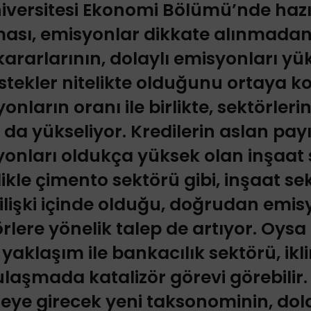
iversitesi Ekonomi Bölümü’nde haz
şması, emisyonlar dikkate alınmadan
 kararlarının, dolaylı emisyonları yü
estekler nitelikte olduğunu ortaya k
onların oranı ile birlikte, sektörleri
 da yükseliyor. Kredilerin aslan payın
yonları oldukça yüksek olan inşaat
elikle çimento sektörü gibi, inşaat s
 ilişki içinde olduğu, doğrudan emis
rlere yönelik talep de artıyor. Oys
 yaklaşım ile bankacılık sektörü, ikl
ulaşmada katalizör görevi görebilir
eye girecek yeni taksonominin, dola