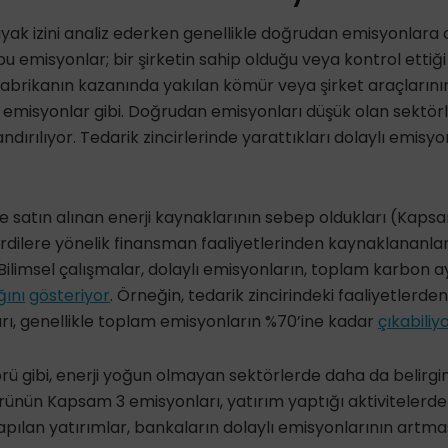
yak izini analiz ederken genellikle
doğrudan emisyonlara
o
bu emisyonlar; bir şirketin
sahip olduğu veya kontrol ettiği 
fabrikanın kazanında yakılan kömür veya şirket araçlarının
emisyonlar gibi. Doğrudan emisyonları düşük olan sektörl
landırılıyor. Tedarik zincirlerinde yarattıkları dolaylı emisy
e satın alınan
enerji kaynaklarının sebep oldukları
(Kapsa
irdilere yönelik finansman
faaliyetlerinden kaynaklananl
. Bilimsel çalışmalar, dolaylı emisyonların, toplam karbon a
ğını
gösteriyor
. Örneğin, tedarik zincirindeki faaliyetlerd
ı, genellikle toplam emisyonların %70’ine kadar
çıkabiliy
örü gibi, enerji yoğun olmayan sektörlerde daha da belirgin
örünün Kapsam 3 emisyonları,
yatırım yaptığı aktivitelerd
 yapılan yatırımlar, bankaların dolaylı emisyonlarının artm