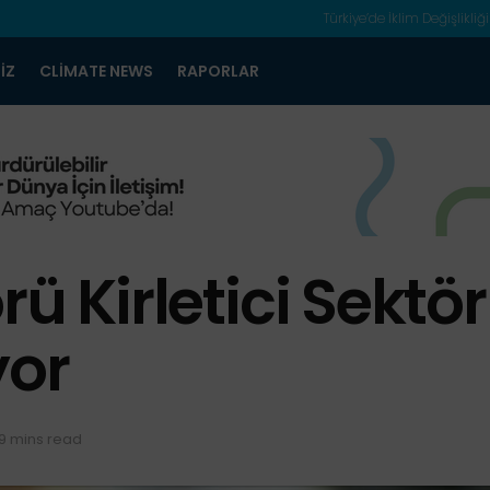
Türkiye’de İklim Değişlikliği
IZ
CLIMATE NEWS
RAPORLAR
ü Kirletici Sektörl
yor
9 mins read