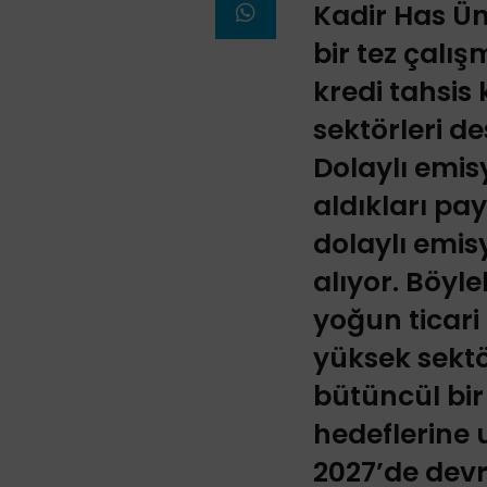
Kadir Has Ün
bir tez çalı
kredi tahsis
sektörleri d
Dolaylı emisy
aldıkları pay
dolaylı emis
alıyor. Böyl
yoğun ticari
yüksek sektö
bütüncül bir
hedeflerine 
2027’de devr