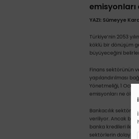
emisyonları
YAZI: Sümeyye Kar
Türkiye’nin
2053 yılı
köklü bir dönüşüm
ge
büyüyeceğini belirle
Finans sektörünün ve
yapılandırılması ba
Yönetmeliği
,
1 Ocak 
emisyonları ne ölçü
Bankacılık sektörünü
veriliyor. Ancak bu 
banka kredileri ile em
sektörlerin dolaylı e