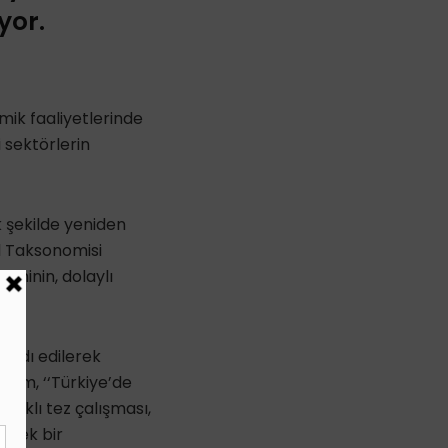
yor.
mik faaliyetlerinde
 sektörlerin
ak şekilde yeniden
il Taksonomisi
ominin, dolaylı
ardı edilerek
ğım, ‘‘
Türkiye’de
başlıklı tez çalışması,
ksek bir