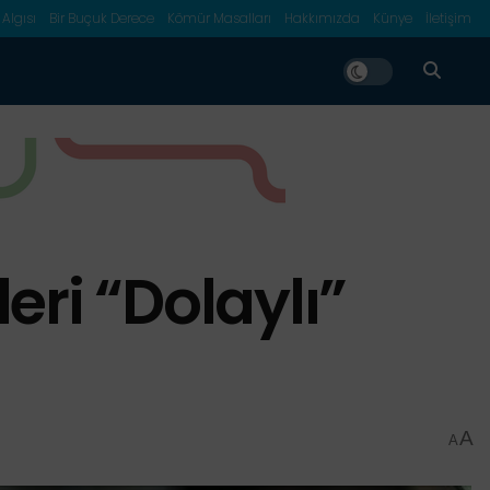
 Algısı
Bir Buçuk Derece
Kömür Masalları
Hakkımızda
Künye
İletişim
eri “Dolaylı”
A
A