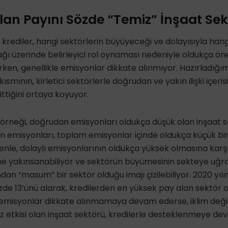
slan Payını Sözde “Temiz” İnşaat Sek
 krediler,
hangi sektörlerin büyüyeceği
ve dolayısıyla
hang
ağı
üzerinde belirleyici rol oynaması nedeniyle oldukça öne
lirken, genellikle emisyonlar dikkate alınmıyor. Hazırladığı
kısmının, kirletici sektörlerle doğrudan ve yakın ilişki içeri
ittiğini
ortaya koyuyor.
 örneği,
doğrudan emisyonları oldukça düşük olan
inşaat s
 emisyonları, toplam emisyonlar içinde oldukça küçük bir
enle, dolaylı emisyonlarının oldukça yüksek olmasına karşı
ne yakınsanabiliyor
ve sektörün büyümesinin sekteye uğr
dan “masum” bir sektör olduğu imajı çizilebiliyor.
2020 yılı
zde 13’ünü alarak
,
kredilerden en yüksek pay alan sektör o
 emisyonlar dikkate alınmamaya devam ederse, iklim değiş
etkisi olan inşaat sektörü,
kredilerle desteklenmeye d