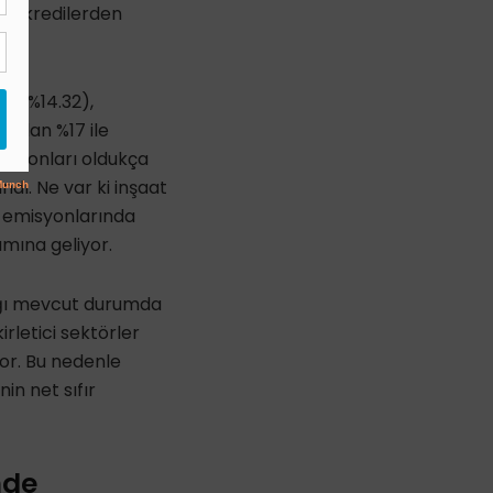
erin kredilerden
ek (%14.32)
,
andan %17 ile
isyonları oldukça
ndı. Ne var ki inşaat
ı emisyonlarında
mına geliyor.
dığı mevcut durumda
kirletici sektörler
yor. Bu nedenle
nin net sıfır
mde