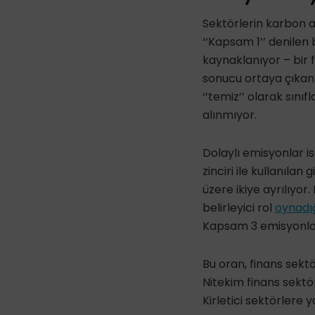
Sektörlerin karbon a
‘‘Kapsam 1’’ denilen 
kaynaklanıyor – bir 
sonucu ortaya çıkan 
‘‘
temiz
’’ olarak sınıf
alınmıyor.
Dolaylı emisyonlar is
zinciri
ile
kullanılan g
üzere ikiye ayrılıyor
belirleyici rol
oynadı
Kapsam 3 emisyonlar
Bu oran, finans sekt
Nitekim finans sekt
Kirletici sektörlere