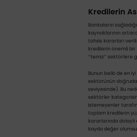
Kredilerin A
Bankaların sağladığı
kaynaklarının artac
tahsis kararları veri
kredilerin önemli bir 
‘‘temiz’’ sektörlere g
Bunun belki de en iyi
sektörünün doğrudan
seviyesinde). Bu ned
sektörler kategorisi
istemeyenler tarafın
toplam kredilerin yü
kararlarında dolaylı
kayda değer olumsuz 