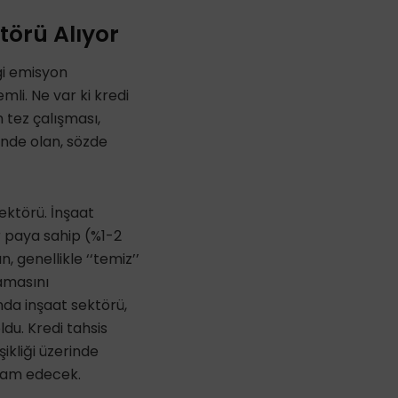
törü Alıyor
i emisyon
mli. Ne var ki kredi
m tez çalışması,
sinde olan,
sözde
ektörü. İnşaat
 paya sahip (%1-2
n, genellikle
‘‘temiz’’
amasını
nda inşaat sektörü,
ldu
. Kredi tahsis
ikliği üzerinde
evam edecek
.