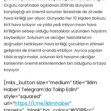
Örgütü tarafından açıklanan 2019’da dünyanın
karşılaştığı en önemli sorunlar listesinde de zirvede
hava kirliliği yer alıyor. Dünyada her 10 kişiden dokuzu
kirli hava soluyor ve yılda yedi milyon insan hava
kirliliğinin sebep olduğu hastalıklar yüzünden hayatını
kaybediyor. Solunum ve akciğer hastalıklarını
doğrudan tetikleyen hava kirliliği, çocukların zihinsel
gelişimini de önemli oranda etkiliyor. Ayrıca yapılan
tıbbi araştırmalar, solunan kirli havanın akciğer
kanserinin önemli etkenlerinden biri olduğunu ortaya
koyuyor.
[mks_button size=”medium” title=”İklim
Haber’i Telegram’da Takip Edin!”
style=”squared”
url=”
https://t.me/iklimhaber
”
target=”_blank” bg_color=”#0088cc”