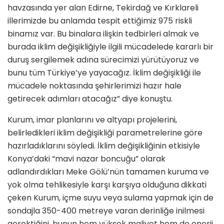
havzasında yer alan Edirne, Tekirdağ ve Kırklareli
illerimizde bu anlamda tespit ettiğimiz 975 riskli
binamız var. Bu binalara ilişkin tedbirleri almak ve
burada iklim değişikliğiyle ilgili mücadelede kararlı bir
duruş sergilemek adına sürecimizi yürütüyoruz ve
bunu tüm Türkiye’ye yayacağız. İklim değişikliği ile
mücadele noktasında şehirlerimizi hazır hale
getirecek adımları atacağız” diye konuştu.
Kurum, imar planlarını ve altyapı projelerini,
belirledikleri iklim değişikliği parametrelerine göre
hazırladıklarını söyledi. İklim değişikliğinin etkisiyle
Konya’daki “mavi nazar boncuğu” olarak
adlandırdıkları Meke Gölü’nün tamamen kuruma ve
yok olma tehlikesiyle karşı karşıya olduğuna dikkati
çeken Kurum, içme suyu veya sulama yapmak için de
sondajla 350-400 metreye varan derinliğe inilmesi
gerektiğini, bunun hem yüksek maliyet hem de enerji