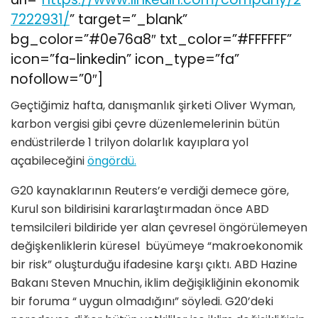
7222931/
” target=”_blank”
bg_color=”#0e76a8″ txt_color=”#FFFFFF”
icon=”fa-linkedin” icon_type=”fa”
nofollow=”0″]
Geçtiğimiz hafta, danışmanlık şirketi Oliver Wyman,
karbon vergisi gibi çevre düzenlemelerinin bütün
endüstrilerde 1 trilyon dolarlık kayıplara yol
açabileceğini
öngördü.
G20 kaynaklarının Reuters’e verdiği demece göre,
Kurul son bildirisini kararlaştırmadan önce ABD
temsilcileri bildiride yer alan çevresel öngörülemeyen
değişkenliklerin küresel büyümeye “makroekonomik
bir risk” oluşturduğu ifadesine karşı çıktı. ABD Hazine
Bakanı Steven Mnuchin, iklim değişikliğinin ekonomik
bir foruma “ uygun olmadığını” söyledi. G20’deki