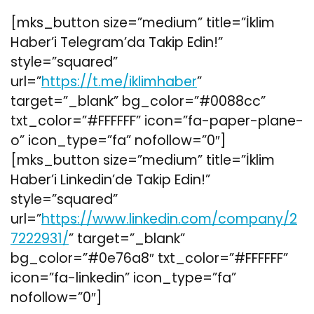
[mks_button size=”medium” title=”İklim
Haber’i Telegram’da Takip Edin!”
style=”squared”
url=”
https://t.me/iklimhaber
”
target=”_blank” bg_color=”#0088cc”
txt_color=”#FFFFFF” icon=”fa-paper-plane-
o” icon_type=”fa” nofollow=”0″]
[mks_button size=”medium” title=”İklim
Haber’i Linkedin’de Takip Edin!”
style=”squared”
url=”
https://www.linkedin.com/company/2
7222931/
” target=”_blank”
bg_color=”#0e76a8″ txt_color=”#FFFFFF”
icon=”fa-linkedin” icon_type=”fa”
nofollow=”0″]