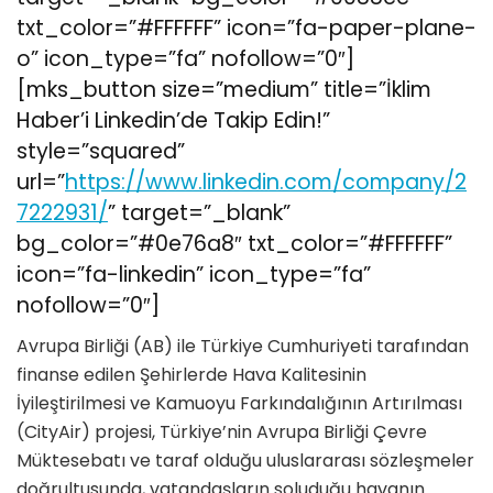
txt_color=”#FFFFFF” icon=”fa-paper-plane-
o” icon_type=”fa” nofollow=”0″]
[mks_button size=”medium” title=”İklim
Haber’i Linkedin’de Takip Edin!”
style=”squared”
url=”
https://www.linkedin.com/company/2
7222931/
” target=”_blank”
bg_color=”#0e76a8″ txt_color=”#FFFFFF”
icon=”fa-linkedin” icon_type=”fa”
nofollow=”0″]
Avrupa Birliği (AB) ile Türkiye Cumhuriyeti tarafından
finanse edilen Şehirlerde Hava Kalitesinin
İyileştirilmesi ve Kamuoyu Farkındalığının Artırılması
(CityAir) projesi, Türkiye’nin Avrupa Birliği Çevre
Müktesebatı ve taraf olduğu uluslararası sözleşmeler
doğrultusunda, vatandaşların soluduğu havanın