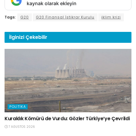
kaynak olarak ekleyin
Tags:
G20
G20 Finansal İstikrar Kurulu
iklim krizi
İlginizi
Çekebilir
POLITIKA
Kuraklık Kömürü de Vurdu: Gözler Türkiye’ye Çevrildi
7 AĞUSTOS 2026