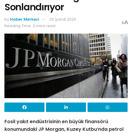
Sonlandırıyor
by
Haber Merkezi
26 Şubat 2020
A
A
Reading Time: 2 mins read
Fosil yakıt endüstrisinin en büyük finansörü
konumundaki JP Morgan, Kuzey Kutbu’nda petrol