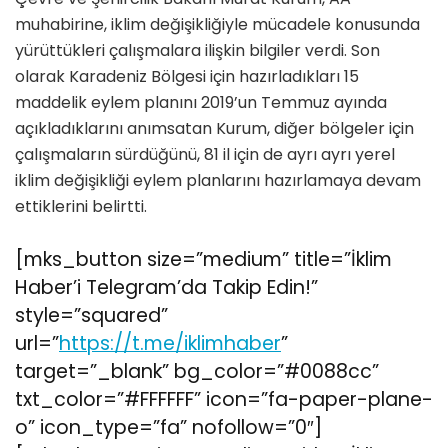
muhabirine, iklim değişikliğiyle mücadele konusunda
yürüttükleri çalışmalara ilişkin bilgiler verdi. Son
olarak Karadeniz Bölgesi için hazırladıkları 15
maddelik eylem planını 2019’un Temmuz ayında
açıkladıklarını anımsatan Kurum, diğer bölgeler için
çalışmaların sürdüğünü, 81 il için de ayrı ayrı yerel
iklim değişikliği eylem planlarını hazırlamaya devam
ettiklerini belirtti.
[mks_button size=”medium” title=”İklim
Haber’i Telegram’da Takip Edin!”
style=”squared”
url=”
https://t.me/iklimhaber
”
target=”_blank” bg_color=”#0088cc”
txt_color=”#FFFFFF” icon=”fa-paper-plane-
o” icon_type=”fa” nofollow=”0″]