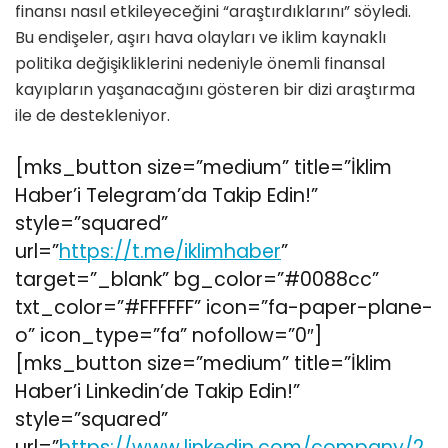
finansı nasıl etkileyeceğini “araştırdıklarını” söyledi.
Bu endişeler, aşırı hava olayları ve iklim kaynaklı
politika değişikliklerini nedeniyle önemli finansal
kayıpların yaşanacağını gösteren bir dizi araştırma
ile de destekleniyor.
[mks_button size=”medium” title=”İklim
Haber’i Telegram’da Takip Edin!”
style=”squared”
url=”
https://t.me/iklimhaber
”
target=”_blank” bg_color=”#0088cc”
txt_color=”#FFFFFF” icon=”fa-paper-plane-
o” icon_type=”fa” nofollow=”0″]
[mks_button size=”medium” title=”İklim
Haber’i Linkedin’de Takip Edin!”
style=”squared”
url=”
https://www.linkedin.com/company/2