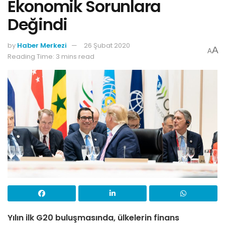
Ekonomik Sorunlara
Değindi
by
Haber Merkezi
26 Şubat 2020
A
A
Reading Time: 3 mins read
Yılın ilk G20 buluşmasında, ülkelerin finans