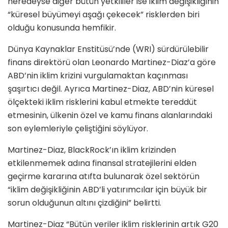
neredeyse diğer bütün yetkililer ise iklim değişikliğinin
“küresel büyümeyi aşağı çekecek” risklerden biri
olduğu konusunda hemfikir.
Dünya Kaynaklar Enstitüsü’nde (WRI) sürdürülebilir
finans direktörü olan Leonardo Martinez-Diaz’a göre
ABD’nin iklim krizini vurgulamaktan kaçınması
şaşırtıcı değil. Ayrıca Martinez-Diaz, ABD’nin küresel
ölçekteki iklim risklerini kabul etmekte tereddüt
etmesinin, ülkenin özel ve kamu finans alanlarındaki
son eylemleriyle çeliştiğini söylüyor.
Martinez-Diaz, BlackRock’ın iklim krizinden
etkilenmemek adına finansal stratejilerini elden
geçirme kararına atıfta bulunarak özel sektörün
“iklim değişikliğinin ABD’li yatırımcılar için büyük bir
sorun olduğunun altını çizdiğini” belirtti.
Martinez-Diaz “Bütün veriler iklim risklerinin artık G20