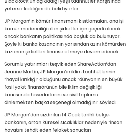
BlackRock’un açıkladığı yeşil taahhütler karşısında
yetersiz kaldığını da belirtiyorlar.
JP Morgan’ın kömür finansmanı kısıtlamaları, ana işi
kömür madenciliği olan şirketler için geçerli olacak
ancak bankanın politikasında boşluk da bulunuyor.
Şöyle ki banka kazancının yarısından azını kömürden
kazanan şirketleri finanse etmeye devam edecek.
Sorumlu yatırımları teşvik eden ShareAction’dan
Jeanne Martin, JP Morgan’ın iklim taahhütlerinin
“hayal kırıklığı” olduğunu ancak “dünyanın en büyük
fosil yakıt finansörünün bile iklim değişikliği
konusunda hissedarlarını ve sivil toplumu
dinlemekten başka seçeneği olmadığını” söyledi.
JP Morgan’dan sızdırılan 14 Ocak tarihli belge,
bankanın, artan küresel sıcaklıklar nedeniyle “insan
hayatını tehdit eden felaket sonuçları