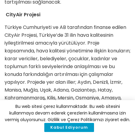
tartışılması sağlanacak.
CityAir Projesi
Türkiye Cumhuriyeti ve AB tarafından finanse edilen
CityAir Projesi, Türkiye’de 31 ilin hava kalitesinin
iyileştirilmesi amacıyla yürütülüyor. Proje
kapsamında, hava kalitesi yönetimine ilişkin konuların;
karar vericiler, belediyeler, çocuklar, kadınlar ve
toplumun farklı seviyelerinde anlaşılması ve bu
konuda farkındalığın artırılması için çalışmalar
yapılıyor. Projede yer alan iller; Aydın, Denizli, İzmir,
Manisa, Muğla, Uşak, Adana, Gaziantep, Hatay,
Kahramanmaraş, Kilis, Mersin, Osmaniye, Amasya,
Çorum, Giresun, Ordu, Samsun, Sinop, Sivas, Tokat,
Bu web sitesi çerez kullanmaktadır. Bu web sitesini
Afyon, Aksaray, Antalya, Burdur, Isparta, Karaman,
kullanmaya devam ederek çerezlerin kullanılmasına izin
vermiş oluyorsunuz. Gizlilik ve Çerez Politikamızı ziyaret edin.
Kayseri, Konya, Nevşehir ve Niğde.
Kabul Ediyorum
Proje Ne Hedefliyor?