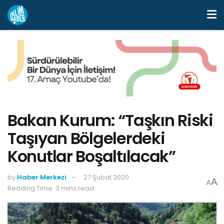
Bakan Kurum: “Taşkın Riski
Taşıyan Bölgelerdeki
Konutlar Boşaltılacak”
by
Haber Merkezi
27 Şubat 2020
A
A
Reading Time: 3 mins read