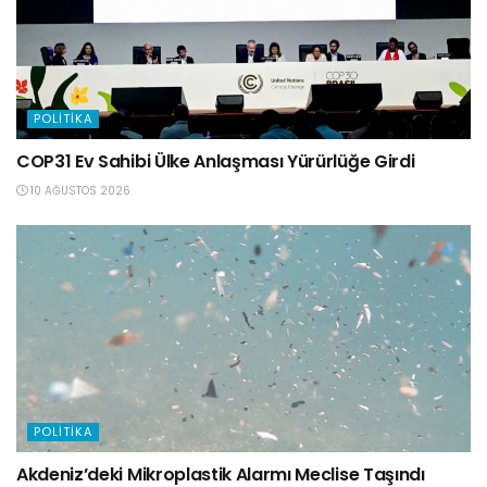
POLITIKA
COP31 Ev Sahibi Ülke Anlaşması Yürürlüğe Girdi
10 AĞUSTOS 2026
POLITIKA
Akdeniz’deki Mikroplastik Alarmı Meclise Taşındı