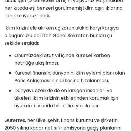
sıcaklığın 1,2 derecelik artışını yaşıyoruz ve şimdiden
her kıtada eşi benzeri görülmemiş iklim aşırılıklarına
tanık oluyoruz” dedi.
İklim krizini ele alırken üç zorunlulukla karşı karşıya
olduğumuzu belirten Genel Sekreter, bunları şu
şekilde sıraladı:
Önümüzdeki otuz yıl içinde küresel karbon
nötrlüğe ulaşılması,
Küresel finansın, dünyanın iklim eylemi planı olan
Paris Anlaşması’nın arkasına hizalanması,
Dünyayı, özellikle de en kırılgan insanları ve
ülkeleri, iklim krizinin etkilerinden korumak için
uyum konusunda bir atılım yapılması.
Guterres, her ülke, şehir, finans kurumu ve şirketin
2050 yılına kadar net sıfır emisyona geçiş planlarını