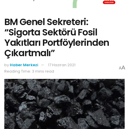
BM Genel Sekreteri:
“Sigorta Sektörü Fosil
Yakıtları Portföylerinden
Çıkartmalı”
by
Haber Merkezi
17 Haziran 2021
A
A
Reading Time: 3 mins read