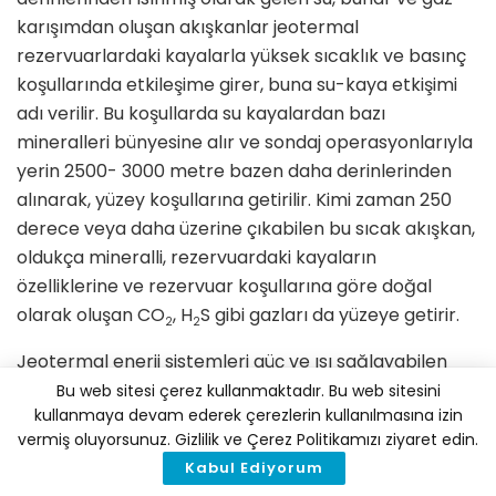
karışımdan oluşan akışkanlar jeotermal
rezervuarlardaki kayalarla yüksek sıcaklık ve basınç
koşullarında etkileşime girer, buna su-kaya etkişimi
adı verilir. Bu koşullarda su kayalardan bazı
mineralleri bünyesine alır ve sondaj operasyonlarıyla
yerin 2500- 3000 metre bazen daha derinlerinden
alınarak, yüzey koşullarına getirilir. Kimi zaman 250
derece veya daha üzerine çıkabilen bu sıcak akışkan,
oldukça mineralli, rezervuardaki kayaların
özelliklerine ve rezervuar koşullarına göre doğal
olarak oluşan CO
, H
S gibi gazları da yüzeye getirir.
2
2
Jeotermal enerji sistemleri güç ve ısı sağlayabilen
sistemler. Akışkan sıcaklığına bağlı olarak biz 20
Bu web sitesi çerez kullanmaktadır. Bu web sitesini
kullanmaya devam ederek çerezlerin kullanılmasına izin
derecede balık üretiminden başlayarak, 80 derecede
vermiş oluyorsunuz. Gizlilik ve Çerez Politikamızı ziyaret edin.
bölgesel ısıtma ve soğutma, 100 derecenin üzerinden
Kabul Ediyorum
endüstriyel, tarımsal amaçlı kurutma, 150 derece