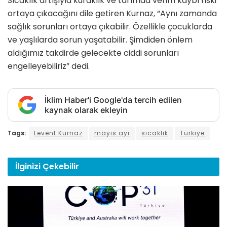
Sıcaklık artışıyla kuraklık ve tarımda verim kaybı riski
ortaya çıkacağını dile getiren Kurnaz, “Aynı zamanda
sağlık sorunları ortaya çıkabilir. Özellikle çocuklarda
ve yaşlılarda sorun yaşatabilir. Şimdiden önlem
aldığımız takdirde gelecekte ciddi sorunları
engelleyebiliriz” dedi.
İklim Haber'i Google'da tercih edilen
kaynak olarak ekleyin
Tags:
Levent Kurnaz
mayıs ayı
sıcaklık
Türkiye
İlginizi
Çekebilir