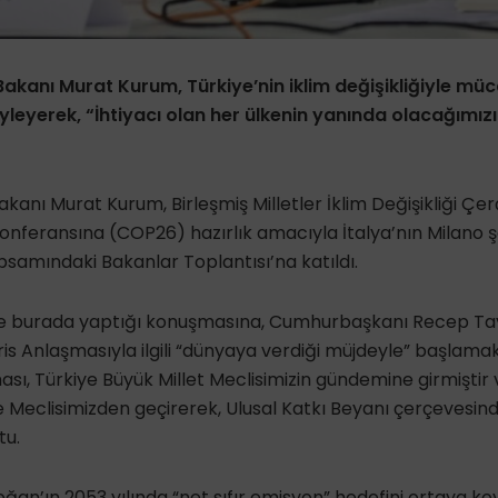
 Bakanı Murat Kurum, Türkiye’nin iklim değişikliğiyle mü
öyleyerek, “İhtiyacı olan her ülkenin yanında olacağımız
Bakanı Murat Kurum, Birleşmiş Milletler İklim Değişikliği Ç
onferansına (COP26) hazırlık amacıyla İtalya’nın Milano 
samındaki Bakanlar Toplantısı’na katıldı.
re burada yaptığı konuşmasına, Cumhurbaşkanı Recep Ta
is Anlaşmasıyla ilgili “dünyaya verdiği müjdeyle” başlamak 
sı, Türkiye Büyük Millet Meclisimizin gündemine girmiştir 
e Meclisimizden geçirerek, Ulusal Katkı Beyanı çerçevesi
tu.
an’ın 2053 yılında “net sıfır emisyon” hedefini ortaya k