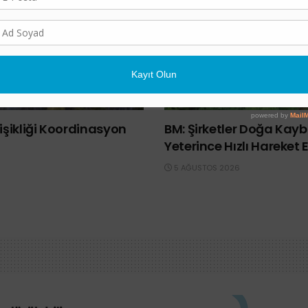
POLITIKA
eğişikliği Koordinasyon
BM: Şirketler Doğa Kay
Yeterince Hızlı Hareket 
5 AĞUSTOS 2026