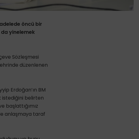
cadelede öncü bir
ı da yinelemek
erçeve Sözleşmesi
şehrinde düzenlenen
yyip Erdoğan’ın BM
istediğini belirten
ve başlattığımız
nde anlaşmaya taraf
oyduğunu ve bunu