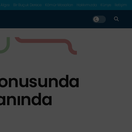
 Algısı
Bir Buçuk Derece
Kömür Masalları
Hakkımızda
Künye
İletişim
 Konusunda
Yanında