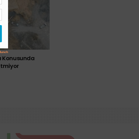
bı Konusunda
Etmiyor