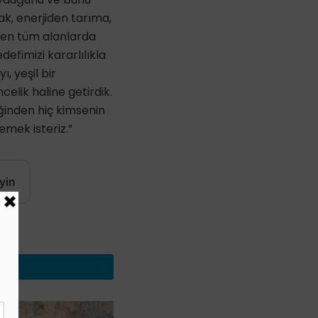
ak, enerjiden tarıma,
ren tüm alanlarda
defimizi kararlılıkla
, yeşil bir
celik haline getirdik.
ğinden hiç kimsenin
emek isteriz.”
yin