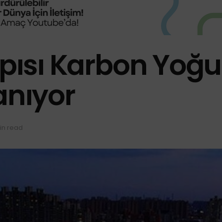
apısı Karbon Yoğ
anıyor
in read