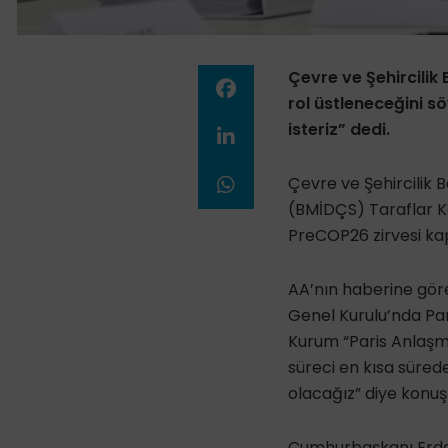
Çevre ve Şehircilik
rol üstleneceğini s
isteriz” dedi.
Çevre ve Şehircilik 
(BMİDÇS) Taraflar K
PreCOP26 zirvesi kap
AA’nın haberine gö
Genel Kurulu’nda Par
Kurum “Paris Anlaşma
süreci en kısa süred
olacağız” diye konuş
Cumhurbaşkanı Erdoğ