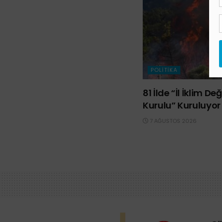
POLITIKA
81 İlde “İl İklim D
Kurulu” Kuruluyor
7 AĞUSTOS 2026