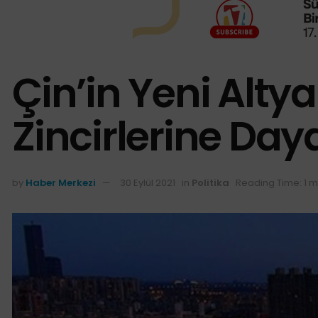
Çin’in Yeni Alty
Zincirlerine Day
by
Haber Merkezi
30 Eylül 2021
in
Politika
Reading Time: 1 m