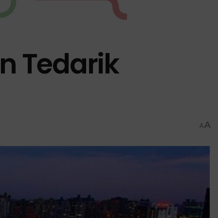
un Tedarik
A
A