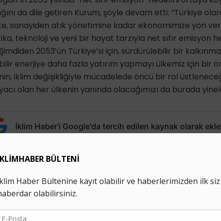
ını da dile getiren Kurum, şöyle devam etti: “Türkiye olar
te, sanayiden atık yönetimine kadar ekonomimize yön ve
ika, teknoloji ve yeni bir hayat tarzıyla net sıfır emisyon he
imdiden 2053’ün Türkiye’si için, sürdürülebilir bir kalkınmayı
ilir enerjiye daha fazla yatırım yapmayı ülkemiz için bir ön
in, iklim değişikliğiyle mücadelede öncü bir rol üstlenece
iyacı olan her ülkenin yanında olacağımızı da burada yinel
İklim Haber'i Google'da tercih edilen kaynak olarak ekle
ilik Bakanı Murat Kurum
Paris Anlaşması
preCOP26