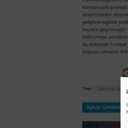
kamuoyuyla paylaştığ
ulaştırmadan ticare
geliştireceğimiz polit
hayata geçireceğiz. Ş
kalkınmayı, yenileneb
Bu anlamda Türkiye’n
kuşkusu olmasın. İht
Tags:
Çevre ve Şehirc
İlginizi
Çekebilir