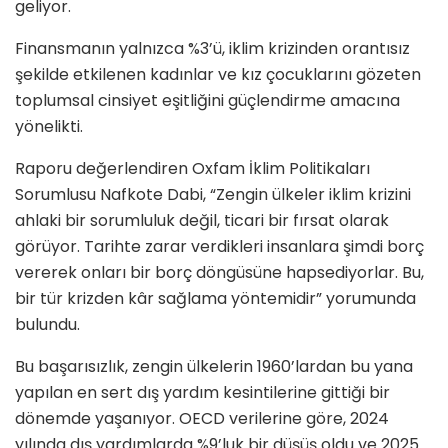
geliyor.
Finansmanın yalnızca %3’ü, iklim krizinden orantısız
şekilde etkilenen kadınlar ve kız çocuklarını gözeten
toplumsal cinsiyet eşitliğini güçlendirme amacına
yönelikti.
Raporu değerlendiren Oxfam İklim Politikaları
Sorumlusu Nafkote Dabi, “Zengin ülkeler iklim krizini
ahlaki bir sorumluluk değil, ticari bir fırsat olarak
görüyor. Tarihte zarar verdikleri insanlara şimdi borç
vererek onları bir borç döngüsüne hapsediyorlar. Bu,
bir tür krizden kâr sağlama yöntemidir” yorumunda
bulundu.
Bu başarısızlık, zengin ülkelerin 1960’lardan bu yana
yapılan en sert dış yardım kesintilerine gittiği bir
dönemde yaşanıyor. OECD verilerine göre, 2024
yılında dış yardımlarda %9’luk bir düşüş oldu ve 2025