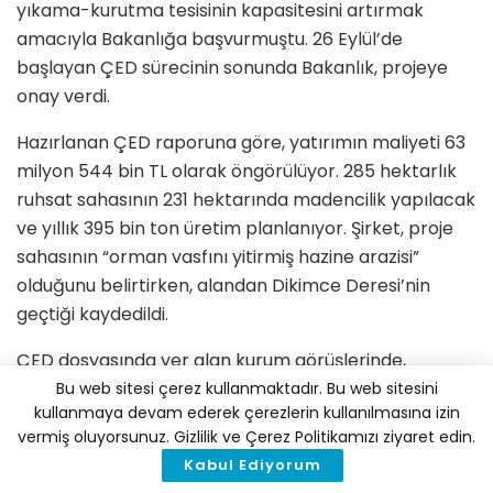
yıkama-kurutma tesisinin kapasitesini artırmak
amacıyla Bakanlığa başvurmuştu. 26 Eylül’de
başlayan ÇED sürecinin sonunda Bakanlık, projeye
onay verdi.
Hazırlanan ÇED raporuna göre, yatırımın maliyeti 63
milyon 544 bin TL olarak öngörülüyor. 285 hektarlık
ruhsat sahasının 231 hektarında madencilik yapılacak
ve yıllık 395 bin ton üretim planlanıyor. Şirket, proje
sahasının “orman vasfını yitirmiş hazine arazisi”
olduğunu belirtirken, alandan Dikimce Deresi’nin
geçtiği kaydedildi.
ÇED dosyasında yer alan kurum görüşlerinde,
Çatalca Belediyesi Plan ve Proje Şube Müdürlüğü,
Bu web sitesi çerez kullanmaktadır. Bu web sitesini
kullanmaya devam ederek çerezlerin kullanılmasına izin
ilçenin %90’ının içme suyu koruma havzasında
vermiş oluyorsunuz. Gizlilik ve Çerez Politikamızı ziyaret edin.
bulunduğunu hatırlatarak uyarılarda bulundu. Proje
Kabul Ediyorum
alanının bir bölümünün “tarımsal niteliği korunacak