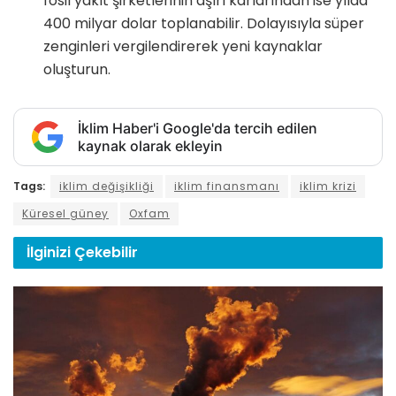
fosil yakıt şirketlerinin aşırı kârlarından ise yılda
400 milyar dolar toplanabilir. Dolayısıyla süper
zenginleri vergilendirerek yeni kaynaklar
oluşturun.
İklim Haber'i Google'da tercih edilen
kaynak olarak ekleyin
Tags:
iklim değişikliği
iklim finansmanı
iklim krizi
Küresel güney
Oxfam
İlginizi
Çekebilir