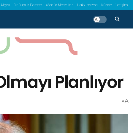
 Algısı
Bir Buçuk Derece
Kömür Masalları
Hakkımızda
Künye
İletişim
Olmayı Planlıyor
A
A