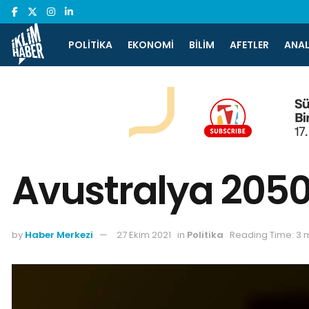
POLITIKA
EKONOMI
BILIM
AFETLER
ANAL
Avustralya 2050
by
Haber Merkezi
27 Ekim 2021
in
Politika
Reading Time: 3 