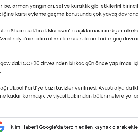
 ise, orman yangınları, sel ve kuraklık gibi etkilerini birin
kliğine karşı eyleme geçme konusunda çok yavaş davrandığ
iri Shaimaa Khalil, Morrison’ın açıklamasının diğer ülkele
Avustralya’nın adım atma konusunda ne kadar geç davrand
gow’daki COP26 zirvesinden birkaç gün önce yapılması için
.
ı Ulusal Parti’ye bazı tavizler verilmesi, Avustralya’da ikl
e kadar karmaşık ve siyasi bakımdan bölünmelere yol a
İklim Haber'i Google'da tercih edilen kaynak olarak ekle