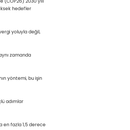
de (COP26) 2030 yılı
üksek hedefler
ergi yoluyla değil,
a aynı zamanda
ın yöntemi, bu işin
çlü adımlar
da en fazla 1,5 derece