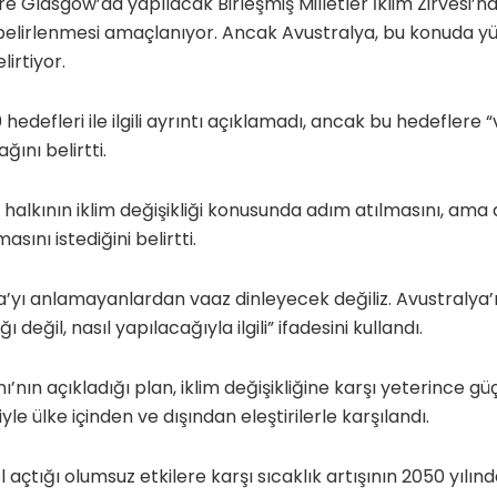
e Glasgow’da yapılacak Birleşmiş Milletler İklim Zirvesi’n
 belirlenmesi amaçlanıyor. Ancak Avustralya, bu konuda y
irtiyor.
hedefleri ile ilgili ayrıntı açıklamadı, ancak bu hedeflere “v
ğını belirtti.
 halkının iklim değişikliği konusunda adım atılmasını, am
sını istediğini belirtti.
a’yı anlamayanlardan vaaz dinleyecek değiliz. Avustralya’n
değil, nasıl yapılacağıyla ilgili” ifadesini kullandı.
nın açıkladığı plan, iklim değişikliğine karşı yeterince gü
le ülke içinden ve dışından eleştirilerle karşılandı.
ol açtığı olumsuz etkilere karşı sıcaklık artışının 2050 yılın