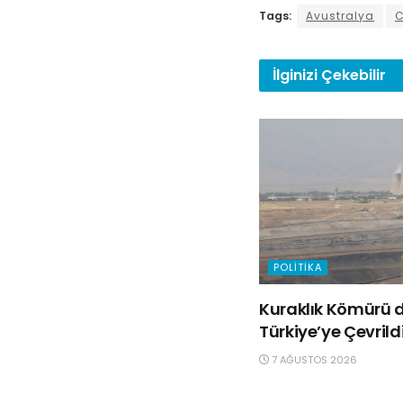
Tags:
Avustralya
C
İlginizi
Çekebilir
POLITIKA
Kuraklık Kömürü d
Türkiye’ye Çevrild
7 AĞUSTOS 2026