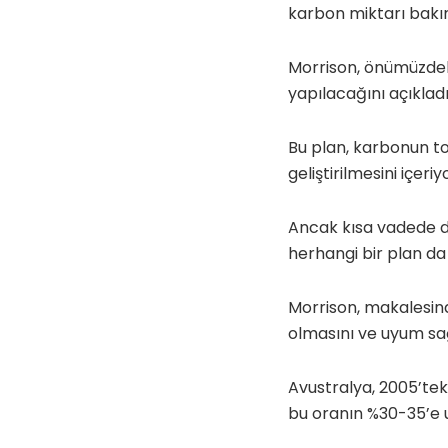
karbon miktarı bakımı
Morrison, önümüzdeki 
yapılacağını açıkladı
Bu plan, karbonun to
geliştirilmesini içeriy
Ancak kısa vadede da
herhangi bir plan d
Morrison, makalesind
olmasını ve uyum sağ
Avustralya, 2005’te
bu oranın %30-35’e 