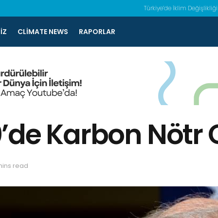
Türkiye’de İklim Değişlikliği
IZ
CLIMATE NEWS
RAPORLAR
’de Karbon Nötr 
mins read