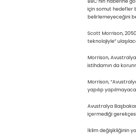
BBC’nin haberine gör
için somut hedefler
belirlemeyeceğini bel
Scott Morrison, 2050 
teknolojiyle” ulaşılaca
Morrison, Avustralya
istihdamın da korunma
Morrison, “Avustraly
yapılıp yapılmayacağı 
Avustralya Başbakanı’
içermediği gerekçesiy
İklim değişikliğinin y