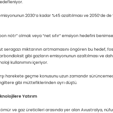
hedefleniyor.
emisyonunun 2030’a kadar %45 azaltılması ve 2050’de de “
bon nötr” olmak veya “net sıfır” emsiyon hedefini benimsedi
 seragazı miktarının artmamasını öngören bu hedef, fosil
karbondioksit gibi gazların emisyonunun azaltılması ve da
loji kullanımını içeriyor.
 karşı harekete geçme konusunu uzun zamandır sürünceme
giltere gibi müttefiklerinden ayrı düştü.
nolojilere Yatırım
mür ve gaz üreticileri arasında yer alan Avustralya, nüf