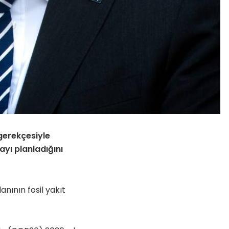
 gerekçesiyle
ayı planladığını
nının fosil yakıt