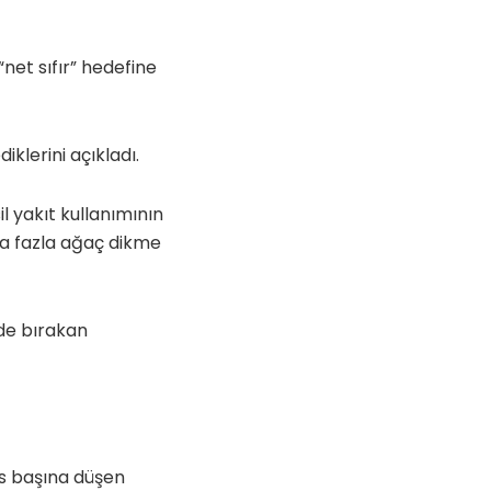
net sıfır” hedefine
klerini açıkladı.
 yakıt kullanımının
ha fazla ağaç dikme
de bırakan
us başına düşen