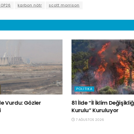
OP26
karbon nötr
scott morrison
POLITIKA
e Vurdu: Gözler
81 İlde “İl İklim Değişik
i
Kurulu” Kuruluyor
7 AĞUSTOS 2026