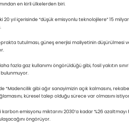
ndan en kirli ülkelerden biri.
20 yıl içerisinde “düşük emisyonlu teknolojilere” 15 milyar
.
prakta tutulması, güneş enerjisi maliyetinin düşürülmesi ve
or.
ha fazla gaz kullanımı öngörüldüğü gibi, fosil yakıtın sın
a bulunmuyor.
e “Madencilik gibi ağır sanayimizin açık kalmasını, rekab
lamasını, küresel talep olduğu sürece var olmasını istiyor
ki karbon emisyonu miktarını 2030’a kadar %26 azaltmayı 
ulaşacağını öngörüyor.