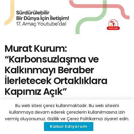
Murat Kurum:
“Karbonsuzlaşma ve
Kalkınmayı Beraber
İlerletecek Ortaklıklara
Kapımız Açık”
by
Haber Merkezi
25 Haziran 2026
Bu web sitesi çerez kullanmaktadır. Bu web sitesini
A
A
Reading Time: 4 mins read
kullanmaya devam ederek çerezlerin kullanılmasına izin
vermiş oluyorsunuz. Gizlilik ve Çerez Politikamızı ziyaret edin.
Kabul Ediyorum