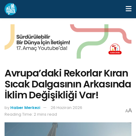
Avrupa’daki Rekorlar Kıran
Sıcak Dalgasının Arkasında
İklim Değişikliği Var!
by
Haber Merkezi
26 Haziran 2026
A
A
Reading Time: 2 mins read