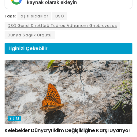
kaynak olarak ekleyin
Tags:
aşırı sıcaklar
DSÖ
DSÖ Genel Direktörü Tedros Adhanom Ghebreyesus
Dünya Sağlık Örgütü
İlginizi
Çekebilir
BILIM
Kelebekler Dünya’yı İklim Değişikliğine Karşı Uyarıyor