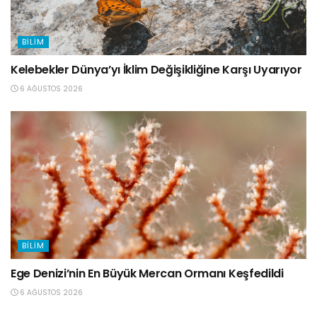
BILIM
Kelebekler Dünya’yı İklim Değişikliğine Karşı Uyarıyor
6 AĞUSTOS 2026
BILIM
Ege Denizi’nin En Büyük Mercan Ormanı Keşfedildi
6 AĞUSTOS 2026