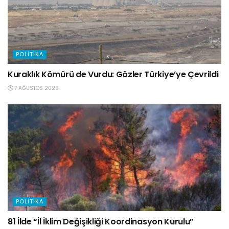
POLITIKA
Kuraklık Kömürü de Vurdu: Gözler Türkiye’ye Çevrildi
7 AĞUSTOS 2026
POLITIKA
81 İlde “İl İklim Değişikliği Koordinasyon Kurulu”