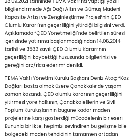
28.09.2021 tarihinde TEMA Vakfı’na yaptığı yazılı
bilgilendirmede Ağı Dağı Altın ve Gümüş Madeni
Kapasite Artışı ve Zenginleştirme Projesi’nin ÇED
Olumlu Kararı’nın geçerliliğini yitirdiği bilgisini verdi.
Açıklamada “ÇED Yönetmeliği’nde belirtilen süresi
içerisinde yatırıma başlanmadığından 14.08.2014
tarihli ve 3582 sayılı ÇED Olumlu Kararı’nın
geçerliliğini kaybettiği hususunda bilgilerinizi ve
gereğini arz/rica ederim” denildi.
TEMA Vakfı Yönetim Kurulu Başkanı Deniz Ataç; “Kaz
Dağları başta olmak üzere Çanakkale’de yaşam
zaman kazandı. ÇED olumlu kararının geçerliliğini
yitirmesi yöre halkının, Çanakkalelilerin ve Sivil
Toplum Kuruluşlarının bugüne kadar maden
projelerine karşı gösterdiği mücadelenin bir eseri.
Bununla birlikte, hepimizi sevindiren bu gelişme bile
bölgedeki maden tehdidinin tamamen ortadan