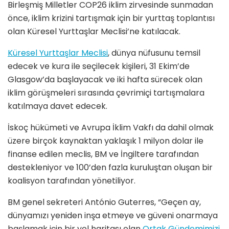
Birleşmiş Milletler COP26 iklim zirvesinde sunmadan
önce, iklim krizini tartışmak için bir yurttaş toplantısı
olan Küresel Yurttaşlar Meclisi’ne katılacak.
Küresel Yurttaşlar Meclisi
, dünya nüfusunu temsil
edecek ve kura ile seçilecek kişileri, 31 Ekim’de
Glasgow’da başlayacak ve iki hafta sürecek olan
iklim görüşmeleri sırasında çevrimiçi tartışmalara
katılmaya davet edecek.
İskoç hükümeti ve Avrupa İklim Vakfı da dahil olmak
üzere birçok kaynaktan yaklaşık 1 milyon dolar ile
finanse edilen meclis, BM ve İngiltere tarafından
destekleniyor ve 100’den fazla kuruluştan oluşan bir
koalisyon tarafından yönetiliyor.
BM genel sekreteri António Guterres, “Geçen ay,
dünyamızı yeniden inşa etmeye ve güveni onarmaya
başlamak için bir yol haritası olan
Ortak Gündemimizi