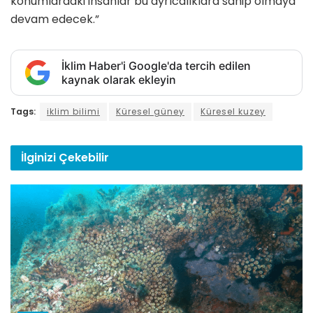
konumlardaki insanlar bu ayrıcalıklara sahip olmaya
devam edecek.”
İklim Haber'i Google'da tercih edilen
kaynak olarak ekleyin
Tags:
iklim bilimi
Küresel güney
Küresel kuzey
İlginizi
Çekebilir