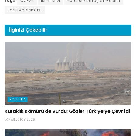
Tags:
COP26
iklim krizi
Küresel Yurttaşlar Meclisi
Paris Anlaşması
İlginizi
Çekebilir
POLITIKA
Kuraklık Kömürü de Vurdu: Gözler Türkiye’ye Çevrildi
7 AĞUSTOS 2026