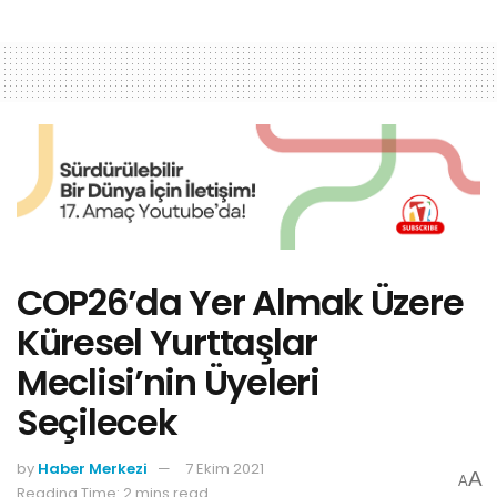
COP26’da Yer Almak Üzere
Küresel Yurttaşlar
Meclisi’nin Üyeleri
Seçilecek
by
Haber Merkezi
7 Ekim 2021
A
A
Reading Time: 2 mins read