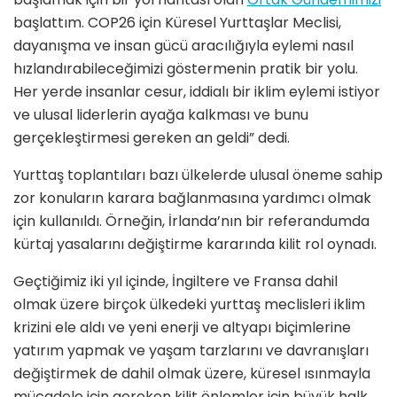
başlattım. COP26 için Küresel Yurttaşlar Meclisi,
dayanışma ve insan gücü aracılığıyla eylemi nasıl
hızlandırabileceğimizi göstermenin pratik bir yolu.
Her yerde insanlar cesur, iddialı bir iklim eylemi istiyor
ve ulusal liderlerin ayağa kalkması ve bunu
gerçekleştirmesi gereken an geldi” dedi.
Yurttaş toplantıları bazı ülkelerde ulusal öneme sahip
zor konuların karara bağlanmasına yardımcı olmak
için kullanıldı. Örneğin, İrlanda’nın bir referandumda
kürtaj yasalarını değiştirme kararında kilit rol oynadı.
Geçtiğimiz iki yıl içinde, İngiltere ve Fransa dahil
olmak üzere birçok ülkedeki yurttaş meclisleri iklim
krizini ele aldı ve yeni enerji ve altyapı biçimlerine
yatırım yapmak ve yaşam tarzlarını ve davranışları
değiştirmek de dahil olmak üzere, küresel ısınmayla
mücadele için gereken kilit önlemler için büyük halk