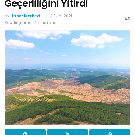
Geçerliliğini Yitirdi
by
Haber Merkezi
8 Ekim 2021
A
A
Reading Time: 2 mins read