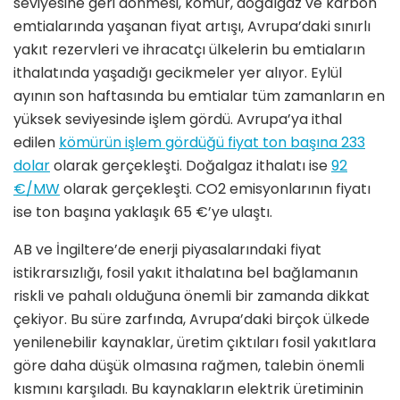
seviyesine geri dönmesi, kömür, doğalgaz ve karbon
emtialarında yaşanan fiyat artışı, Avrupa’daki sınırlı
yakıt rezervleri ve ihracatçı ülkelerin bu emtiaların
ithalatında yaşadığı gecikmeler yer alıyor. Eylül
ayının son haftasında bu emtialar tüm zamanların en
yüksek seviyesinde işlem gördü. Avrupa’ya ithal
edilen
kömürün işlem gördüğü fiyat ton başına 233
dolar
olarak gerçekleşti. Doğalgaz ithalatı ise
92
€/MW
olarak gerçekleşti. CO2 emisyonlarının fiyatı
ise ton başına yaklaşık 65 €’ye ulaştı.
AB ve İngiltere’de enerji piyasalarındaki fiyat
istikrarsızlığı, fosil yakıt ithalatına bel bağlamanın
riskli ve pahalı olduğuna önemli bir zamanda dikkat
çekiyor. Bu süre zarfında, Avrupa’daki birçok ülkede
yenilenebilir kaynaklar, üretim çıktıları fosil yakıtlara
göre daha düşük olmasına rağmen, talebin önemli
kısmını karşıladı. Bu kaynakların elektrik üretiminin