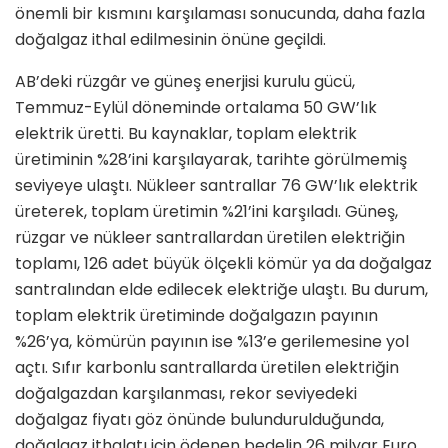
önemli bir kısmını karşılaması sonucunda, daha fazla
doğalgaz ithal edilmesinin önüne geçildi.
AB’deki rüzgâr ve güneş enerjisi kurulu gücü,
Temmuz-Eylül döneminde ortalama 50 GW’lık
elektrik üretti. Bu kaynaklar, toplam elektrik
üretiminin %28’ini karşılayarak, tarihte görülmemiş
seviyeye ulaştı. Nükleer santrallar 76 GW’lık elektrik
üreterek, toplam üretimin %21’ini karşıladı. Güneş,
rüzgar ve nükleer santrallardan üretilen elektriğin
toplamı, 126 adet büyük ölçekli kömür ya da doğalgaz
santralından elde edilecek elektriğe ulaştı. Bu durum,
toplam elektrik üretiminde doğalgazın payının
%26’ya, kömürün payının ise %13’e gerilemesine yol
açtı. Sıfır karbonlu santrallarda üretilen elektriğin
doğalgazdan karşılanması, rekor seviyedeki
doğalgaz fiyatı göz önünde bulundurulduğunda,
doğalgaz ithalatı için ödenen bedelin 26 milyar Euro