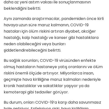
daha az yeni astım vakası ile sonuçlanmasının
beklendiğini belirtti.
Aynı zamanda araştırmacılar, pandemiden
ö
nce kirli
havaya uzun süre maruz kalmanın, COVID-19
hastaları için
ö
lüm riskini artıran diyabet, akciğer
hastalığı, kalp hastalığı ve kanser gibi hastalıklara
neden olabileceğini veya bunları
şiddetlendirebileceğini belirtti.
Bu sağlık sorunları
, COVID-19 vir
üsünden enfekte
olmuş hastaların hastaneye yatış oranlarını
ve
ö
lüm
riskini
ö
nemli
ö
lçü
de art
ırıyor. Milyonlarca insan,
geçmişte hava kirliliğine maruz kalmaları nedeniyle
kronik hastalıklar ve sakatlıklar yaşıyor ya da
kemoterapi gibi tedaviler g
ö
rüyor.
Bu durum, onları
COVID-19
’
a karşı daha savunmasız
hale getiriyor. Enfeksiyon riski, hava kirliliğinin