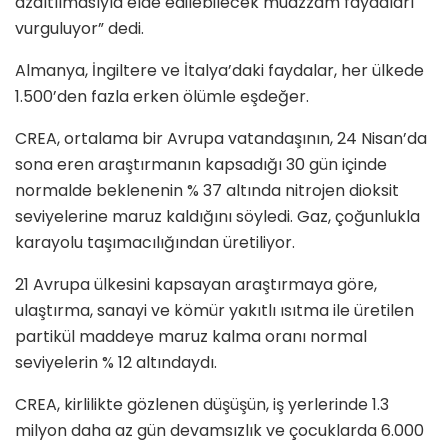
azaltılmasıyla elde edilebilecek muazzam faydaları
vurguluyor” dedi.
Almanya, İngiltere ve İtalya’daki faydalar, her ülkede
1.500’den fazla erken
ö
lümle eşdeğer.
CREA, ortalama bir Avrupa vatandaşının, 24 Nisan’da
sona eren araştırmanın kapsadığı
30 g
ün içinde
normalde beklenenin % 37 altında nitrojen dioksit
seviyelerine maruz kaldığını s
ö
yledi. Gaz, çoğunlukla
karayolu taşı
mac
ılığından üretiliyor.
21 Avrupa ülkesini kapsayan araştırmaya g
ö
re,
ulaştırma, sanayi ve k
ö
mür yakıtlı ısıtma ile üretilen
partikül maddeye maruz kalma oranı normal
seviyelerin % 12 altındaydı.
CREA, kirlilikte g
ö
zlenen düşüşün, iş yerlerinde 1.3
milyon daha az gün devamsızlık ve çocuklarda 6.000