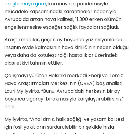
araştırmaya g
ö
re
, koronavirüs pandemisiyle
mücadele kapsamındaki karantinalar nedeniyle
Avrupa’da artan hava kalitesi, 11.300 erken
ö
lümün
engellenmesine eşdeğ
er sa
ğlık faydaları sağladı.
Araştırmacılar, geçen ay boyunca yüz milyonlarca
insanın evde kalmasının hava kirliliğinin neden olduğu
veya daha da k
ö
tüleştirdiği hastalıklar üzerindeki
olası etkiyi tahmin ettiler.
Çalışmayı yürüten Helsinki merkezli Enerji ve Temiz
Hava Araştırmaları Merkezi’nin (CREA) baş analisti
Lauri Myllyvirta,
“
Bunu, Avrupa
’
daki herkesin bir ay
boyunca sigarayı bırakmasıyla karşılaştırabilirsiniz”
dedi.
Myllyvirta,
“
Analizimiz, halk sağlığı ve yaşam kalitesi
için fosil yakıtların sürdürülebilir bir şekilde hızla