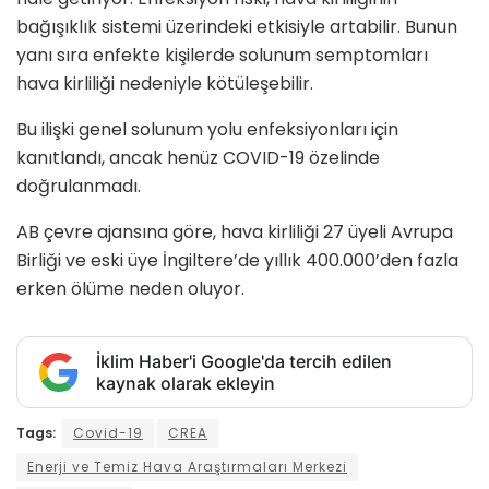
bağışıklık sistemi üzerindeki etkisiyle artabilir. Bunun
yanı sıra enfekte kişilerde solunum semptomları
hava kirliliği nedeniyle k
ö
tüleşebilir.
Bu ilişki genel solunum yolu enfeksiyonları için
kanıtlandı, ancak henüz COVID-19
ö
zelinde
doğrulanmadı.
AB çevre ajansına g
ö
re, hava kirliliği 27 üyeli Avrupa
Birliği ve eski üye İngiltere’de yıllık 400.000’den fazla
erken
ö
lüme neden oluyor.
İklim Haber'i Google'da tercih edilen
kaynak olarak ekleyin
Tags:
Covid-19
CREA
Enerji ve Temiz Hava Araştırmaları Merkezi