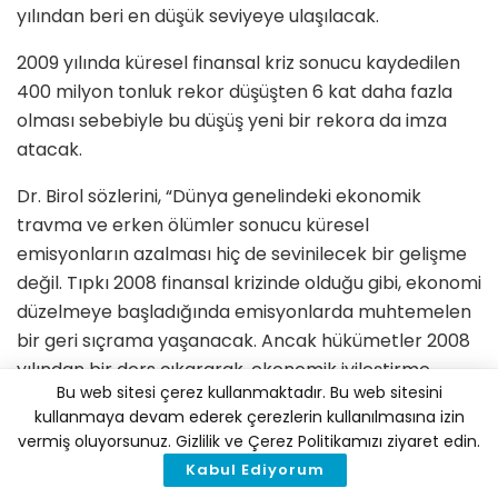
yılından beri en düşük seviyeye ulaşılacak.
2009 yılında küresel finansal kriz sonucu kaydedilen
400 milyon tonluk rekor düşüşten 6 kat daha fazla
olması sebebiyle bu düşüş yeni bir rekora da imza
atacak.
Dr. Birol sözlerini, “Dünya genelindeki ekonomik
travma ve erken ölümler sonucu küresel
emisyonların azalması hiç de sevinilecek bir gelişme
değil. Tıpkı 2008 finansal krizinde olduğu gibi, ekonomi
düzelmeye başladığında emisyonlarda muhtemelen
bir geri sıçrama yaşanacak. Ancak hükümetler 2008
yılından bir ders çıkararak, ekonomik iyileştirme
Bu web sitesi çerez kullanmaktadır. Bu web sitesini
planlarının merkezine yenilenebilirler gibi temiz enerji
kullanmaya devam ederek çerezlerin kullanılmasına izin
teknolojilerini ekleyebilir. Bu alanlarda yapılan
vermiş oluyorsunuz. Gizlilik ve Çerez Politikamızı ziyaret edin.
yatırımlar yeni iş imkanları doğurabilir, ekonomik
Kabul Ediyorum
rekabet ortamı oluşturabilir ve dünyayı daha dirençli