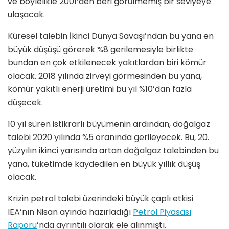
ve böylelikle 2001
’
den beri g
ö
rülmemiş bir seviyeye
ulaşacak.
Küresel talebin İkinci Dünya Savaşı’ndan bu yana en
büyü
k d
üşüşü görerek %8 gerilemesiyle birlikte
bundan en çok etkilenecek yakıtlardan biri kömür
olacak. 2018 yılında zirveyi görmesinden bu yana,
k
ö
mür yakıtlı enerji üretimi bu yıl %10’dan fazla
düşecek.
10 yıl süren istikrarlı büyümenin ardından, doğalgaz
talebi 2020 yılında %5 oranında gerileyecek. Bu, 20.
yüzyılın ikinci yarısında artan doğalgaz talebinden bu
yana, tüketimde kaydedilen en büyük yıllı
k d
üşüş
olacak.
Krizin petrol talebi üzerindeki büyük çaplı etkisi
IEA’nın Nisan ayında hazırladığı
Petrol Piyasası
Raporu
’
nda ayrıntılı olarak ele alınmıştı.