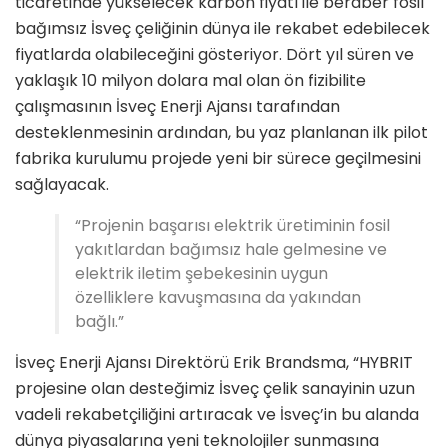
ticaretinde yükselecek karbon fiyatı ile beraber fosil
bağımsız İsveç çeliğinin dünya ile rekabet edebilecek
fiyatlarda olabileceğini gösteriyor. Dört yıl süren ve
yaklaşık 10 milyon dolara mal olan ön fizibilite
çalışmasının İsveç Enerji Ajansı tarafından
desteklenmesinin ardından, bu yaz planlanan ilk pilot
fabrika kurulumu projede yeni bir sürece geçilmesini
sağlayacak.
“Projenin başarısı elektrik üretiminin fosil
yakıtlardan bağımsız hale gelmesine ve
elektrik iletim şebekesinin uygun
özelliklere kavuşmasına da yakından
bağlı.”
İsveç Enerji Ajansı Direktörü Erik Brandsma, “HYBRIT
projesine olan desteğimiz İsveç çelik sanayinin uzun
vadeli rekabetçiliğini artıracak ve İsveç’in bu alanda
dünya piyasalarına yeni teknolojiler sunmasına