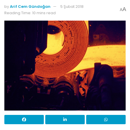
by
Arif Cem Gündoğan
5 Şubat 2018
A
A
Reading Time: 10 mins read