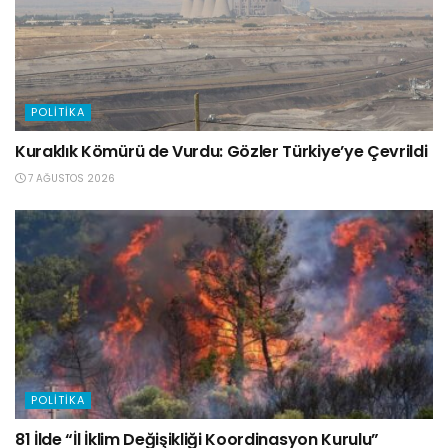
POLITIKA
Kuraklık Kömürü de Vurdu: Gözler Türkiye’ye Çevrildi
7 AĞUSTOS 2026
POLITIKA
81 İlde “İl İklim Değişikliği Koordinasyon Kurulu”