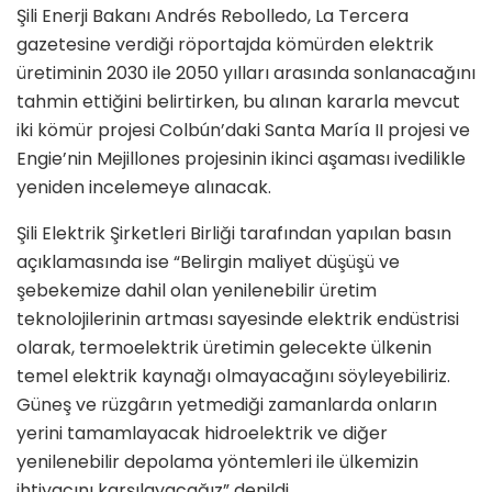
Şili Enerji Bakanı Andrés Rebolledo, La Tercera
gazetesine verdiği röportajda kömürden elektrik
üretiminin 2030 ile 2050 yılları arasında sonlanacağını
tahmin ettiğini belirtirken, bu alınan kararla mevcut
iki kömür projesi Colbún’daki Santa María II projesi ve
Engie’nin Mejillones projesinin ikinci aşaması ivedilikle
yeniden incelemeye alınacak.
Şili Elektrik Şirketleri Birliği tarafından yapılan basın
açıklamasında ise “Belirgin maliyet düşüşü ve
şebekemize dahil olan yenilenebilir üretim
teknolojilerinin artması sayesinde elektrik endüstrisi
olarak, termoelektrik üretimin gelecekte ülkenin
temel elektrik kaynağı olmayacağını söyleyebiliriz.
Güneş ve rüzgârın yetmediği zamanlarda onların
yerini tamamlayacak hidroelektrik ve diğer
yenilenebilir depolama yöntemleri ile ülkemizin
ihtiyacını karşılayacağız” denildi.