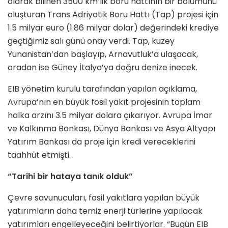
olarak bilinen 3500 km’lik boru hattının bir bölümünü
oluşturan Trans Adriyatik Boru Hattı (Tap) projesi için
1.5 milyar euro (1.86 milyar dolar) değerindeki krediye
geçtiğimiz salı günü onay verdi. Tap, kuzey
Yunanistan’dan başlayıp, Arnavutluk’a ulaşacak,
oradan ise Güney İtalya’ya doğru denize inecek.
EIB yönetim kurulu tarafından yapılan açıklama,
Avrupa’nın en büyük fosil yakıt projesinin toplam
halka arzını 3.5 milyar dolara çıkarıyor. Avrupa İmar
ve Kalkınma Bankası, Dünya Bankası ve Asya Altyapı
Yatırım Bankası da proje için kredi vereceklerini
taahhüt etmişti.
“Tarihi bir hataya tanık olduk”
Çevre savunucuları, fosil yakıtlara yapılan büyük
yatırımların daha temiz enerji türlerine yapılacak
yatırımları engelleyeceğini belirtiyorlar. “Bugün EIB