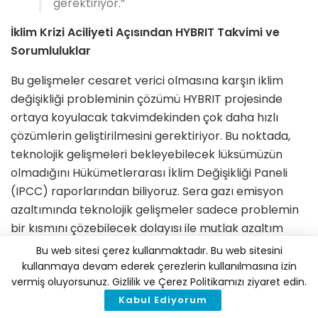
gerektiriyor.”
İklim Krizi Aciliyeti Açısından HYBRIT Takvimi ve
Sorumluluklar
Bu gelişmeler cesaret verici olmasına karşın iklim
değişikliği probleminin çözümü HYBRIT projesinde
ortaya koyulacak takvimdekinden çok daha hızlı
çözümlerin geliştirilmesini gerektiriyor. Bu noktada,
teknolojik gelişmeleri bekleyebilecek lüksümüzün
olmadığını Hükümetlerarası İklim Değişikliği Paneli
(IPCC) raporlarından biliyoruz. Sera gazı emisyon
azaltımında teknolojik gelişmeler sadece problemin
bir kısmını çözebilecek dolayısı ile mutlak azaltım
tedbirlerinin (tüketimin azalması, enerji ve kaynak
Bu web sitesi çerez kullanmaktadır. Bu web sitesini
verimliliğinin sağlanması, tüm süreçlerde
kullanmaya devam ederek çerezlerin kullanılmasına izin
vermiş oluyorsunuz. Gizlilik ve Çerez Politikamızı ziyaret edin.
elektrifikasyon ve elektrik üretiminin tamamen fosil
Kabul Ediyorum
yakıtlardan bağımsız hale getirilmesi) aciliyetle