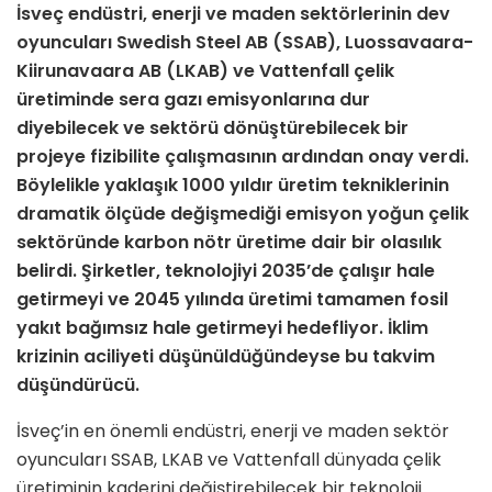
İsveç endüstri, enerji ve maden sektörlerinin dev
oyuncuları Swedish Steel AB (SSAB), Luossavaara-
Kiirunavaara AB (LKAB) ve Vattenfall çelik
üretiminde sera gazı emisyonlarına dur
diyebilecek ve sektörü dönüştürebilecek bir
projeye fizibilite çalışmasının ardından onay verdi.
Böylelikle yaklaşık 1000 yıldır üretim tekniklerinin
dramatik ölçüde değişmediği emisyon yoğun çelik
sektöründe karbon nötr üretime dair bir olasılık
belirdi. Şirketler, teknolojiyi 2035’de çalışır hale
getirmeyi ve 2045 yılında üretimi tamamen fosil
yakıt bağımsız hale getirmeyi hedefliyor. İklim
krizinin aciliyeti düşünüldüğündeyse bu takvim
düşündürücü.
İsveç’in en önemli endüstri, enerji ve maden sektör
oyuncuları SSAB, LKAB ve Vattenfall dünyada çelik
üretiminin kaderini değiştirebilecek bir teknoloji