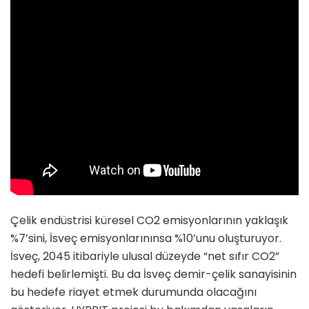
Çelik endüstrisi küresel CO2 emisyonlarının yaklaşık
%7’sini, İsveç emisyonlarınınsa %10’unu oluşturuyor.
İsveç, 2045 itibariyle ulusal düzeyde “net sıfır CO2”
hedefi belirlemişti. Bu da İsveç demir-çelik sanayisinin
bu hedefe riayet etmek durumunda olacağını