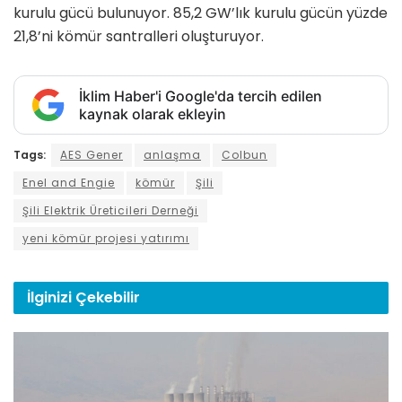
kurulu gücü bulunuyor. 85,2 GW’lık kurulu gücün yüzde
21,8’ni kömür santralleri oluşturuyor.
İklim Haber'i Google'da tercih edilen
kaynak olarak ekleyin
Tags:
AES Gener
anlaşma
Colbun
Enel and Engie
kömür
Şili
Şili Elektrik Üreticileri Derneği
yeni kömür projesi yatırımı
İlginizi
Çekebilir