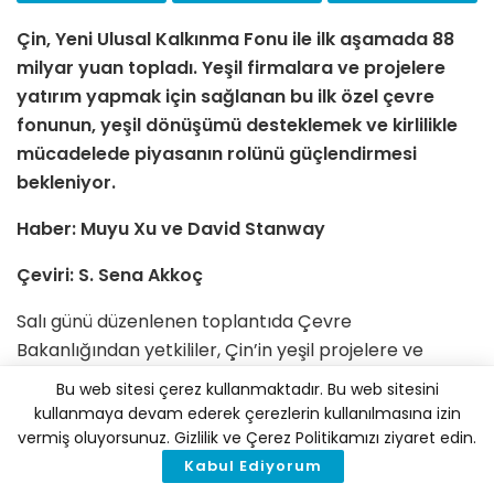
Çin, Yeni Ulusal Kalkınma Fonu ile ilk aşamada 88
milyar yuan topladı. Yeşil firmalara ve projelere
yatırım yapmak için sağlanan bu ilk özel çevre
fonunun, yeşil dönüşümü desteklemek ve kirlilikle
mücadelede piyasanın rolünü güçlendirmesi
bekleniyor.
Haber: Muyu Xu ve
David Stanway
Çeviri: S. Sena Akkoç
Salı günü düzenlenen toplantıda Çevre
Bakanlığından yetkililer, Çin’in yeşil projelere ve
firmalara yatırım yapılmak için sağlanan ilk özel
Bu web sitesi çerez kullanmaktadır. Bu web sitesini
çevre fonunun birinci aşamasında 88 milyar yuan
kullanmaya devam ederek çerezlerin kullanılmasına izin
(12,59 milyar dolar) topladığını açıkladı.
vermiş oluyorsunuz. Gizlilik ve Çerez Politikamızı ziyaret edin.
Kabul Ediyorum
Çin Ekoloji ve Çevre Bakanlığı’nın (MEE) finans