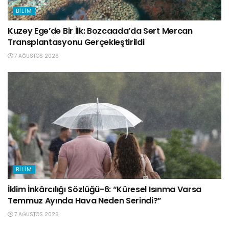
BILIM
Kuzey Ege’de Bir İlk: Bozcaada’da Sert Mercan
Transplantasyonu Gerçekleştirildi
7 AĞUSTOS 2026
BILIM
İklim İnkârcılığı Sözlüğü-6: “Küresel Isınma Varsa
Temmuz Ayında Hava Neden Serindi?”
7 AĞUSTOS 2026