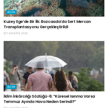
BILIM
Kuzey Ege’de Bir İlk: Bozcaada’da Sert Mercan
Transplantasyonu Gerçekleştirildi
7 AĞUSTOS 2026
BILIM
İklim İnkârcılığı Sözlüğü-6: “Küresel Isınma Varsa
Temmuz Ayında Hava Neden Serindi?”