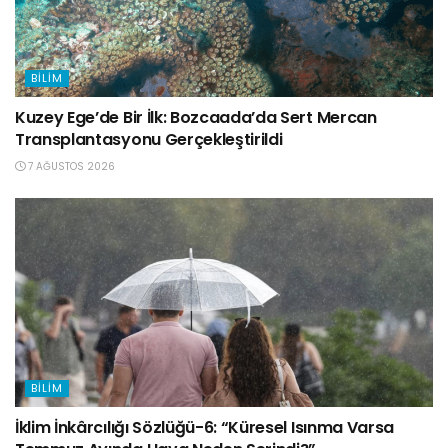
BILIM
Kuzey Ege’de Bir İlk: Bozcaada’da Sert Mercan
Transplantasyonu Gerçekleştirildi
7 AĞUSTOS 2026
BILIM
İklim İnkârcılığı Sözlüğü-6: “Küresel Isınma Varsa