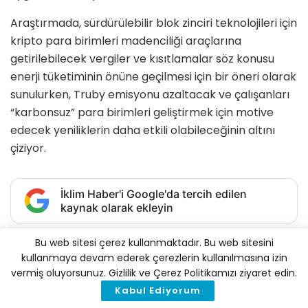
Araştırmada, sürdürülebilir blok zinciri teknolojileri için
kripto para birimleri madenciliği araçlarına
getirilebilecek vergiler ve kısıtlamalar söz konusu
enerji tüketiminin önüne geçilmesi için bir öneri olarak
sunulurken, Truby emisyonu azaltacak ve çalışanları
“karbonsuz” para birimleri geliştirmek için motive
edecek yeniliklerin daha etkili olabileceğinin altını
çiziyor.
İklim Haber'i Google'da tercih edilen
kaynak olarak ekleyin
Tags:
bitcoin
iklim değişikliği
Bu web sitesi çerez kullanmaktadır. Bu web sitesini
kullanmaya devam ederek çerezlerin kullanılmasına izin
kripto para madenciliği
vermiş oluyorsunuz. Gizlilik ve Çerez Politikamızı ziyaret edin.
Kabul Ediyorum
İlginizi
Çekebilir