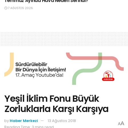
Temmuz Ayında Hava Neden Serindi?”
7 AĞUSTOS 2026
Yeşil İklim Fonu Büyük
Zorluklarla Karşı Karşıya
by
Haber Merkezi
13 Ağustos 2018
A
A
Reading Time: 3 mins read