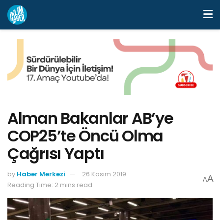
Alman Bakanlar AB’ye
COP25’te Öncü Olma
Çağrısı Yaptı
by
Haber Merkezi
26 Kasım 2019
A
A
Reading Time: 2 mins read