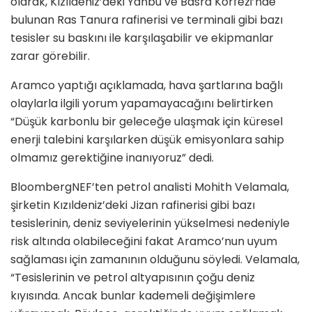
olarak, Kızıldeniz’deki Yanbu ve Basra Körfezi’nde
bulunan Ras Tanura rafinerisi ve terminali gibi bazı
tesisler su baskını ile karşılaşabilir ve ekipmanlar
zarar görebilir.
Aramco yaptığı açıklamada, hava şartlarına bağlı
olaylarla ilgili yorum yapamayacağını belirtirken
“Düşük karbonlu bir geleceğe ulaşmak için küresel
enerji talebini karşılarken düşük emisyonlara sahip
olmamız gerektiğine inanıyoruz” dedi.
BloombergNEF’ten petrol analisti Mohith Velamala,
şirketin Kızıldeniz’deki Jizan rafinerisi gibi bazı
tesislerinin, deniz seviyelerinin yükselmesi nedeniyle
risk altında olabileceğini fakat Aramco’nun uyum
sağlaması için zamanının olduğunu söyledi. Velamala,
“Tesislerinin ve petrol altyapısının çoğu deniz
kıyısında. Ancak bunlar kademeli değişimlere