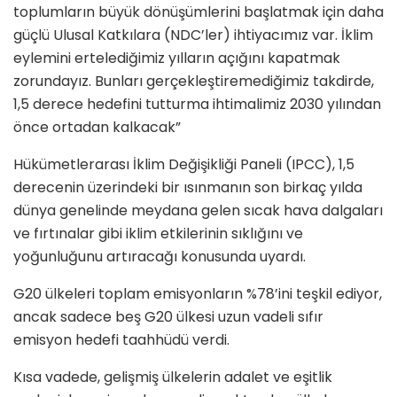
toplumların büyük dönüşümlerini başlatmak için daha
güçlü Ulusal Katkılara (NDC’ler) ihtiyacımız var. İklim
eylemini ertelediğimiz yılların açığını kapatmak
zorundayız. Bunları gerçekleştiremediğimiz takdirde,
1,5 derece hedefini tutturma ihtimalimiz 2030 yılından
önce ortadan kalkacak”
Hükümetlerarası İklim Değişikliği Paneli (IPCC), 1,5
derecenin üzerindeki bir ısınmanın son birkaç yılda
dünya genelinde meydana gelen sıcak hava dalgaları
ve fırtınalar gibi iklim etkilerinin sıklığını ve
yoğunluğunu artıracağı konusunda uyardı.
G20 ülkeleri toplam emisyonların %78’ini teşkil ediyor,
ancak sadece beş G20 ülkesi uzun vadeli sıfır
emisyon hedefi taahhüdü verdi.
Kısa vadede, gelişmiş ülkelerin adalet ve eşitlik