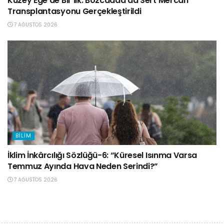
Kuzey Ege’de Bir İlk: Bozcaada’da Sert Mercan
Transplantasyonu Gerçekleştirildi
7 AĞUSTOS 2026
BILIM
İklim İnkârcılığı Sözlüğü-6: “Küresel Isınma Varsa
Temmuz Ayında Hava Neden Serindi?”
7 AĞUSTOS 2026