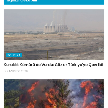
İlginizi
Çekebilir
POLITIKA
Kuraklık Kömürü de Vurdu: Gözler Türkiye’ye Çevrildi
7 AĞUSTOS 2026