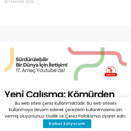
7 AĞUSTOS 2026
Yeni Çalışma: Kömürden
Elektrik Üretiminde Büyük
Bu web sitesi çerez kullanmaktadır. Bu web sitesini
kullanmaya devam ederek çerezlerin kullanılmasına izin
Düşüş
vermiş oluyorsunuz. Gizlilik ve Çerez Politikamızı ziyaret edin.
Kabul Ediyorum
by
Haber Merkezi
25 Kasım 2019
A
A