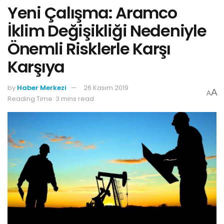
Yeni Çalışma: Aramco
İklim Değişikliği Nedeniyle
Önemli Risklerle Karşı
Karşıya
by
Haber Merkezi
26 Kasım 2019
A
A
Reading Time: 3 mins read