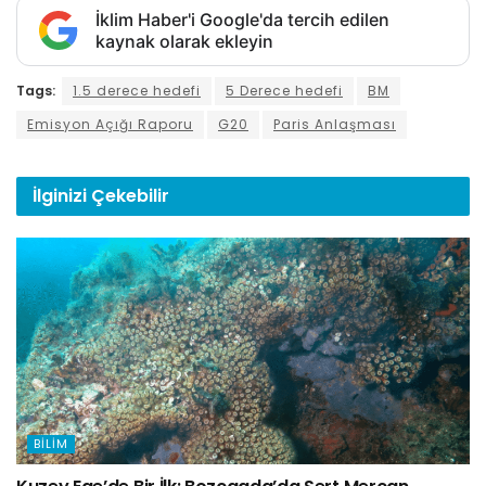
İklim Haber'i Google'da tercih edilen
kaynak olarak ekleyin
Tags:
1.5 derece hedefi
5 Derece hedefi
BM
Emisyon Açığı Raporu
G20
Paris Anlaşması
İlginizi
Çekebilir
BILIM