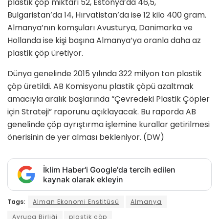
plastik çöp miktarı 52, Estonya’da 46,5,
Bulgaristan’da 14, Hırvatistan’da ise 12 kilo 400 gram.
Almanya’nın komşuları Avusturya, Danimarka ve
Hollanda ise kişi başına Almanya’ya oranla daha az
plastik çöp üretiyor.
Dünya genelinde 2015 yılında 322 milyon ton plastik
çöp üretildi. AB Komisyonu plastik çöpü azaltmak
amacıyla aralık başlarında “Çevredeki Plastik Çöpler
için Strateji” raporunu açıklayacak. Bu raporda AB
genelinde çöp ayrıştırma işlemine kurallar getirilmesi
önerisinin de yer alması bekleniyor. (DW)
İklim Haber'i Google'da tercih edilen
kaynak olarak ekleyin
Tags:
Alman Ekonomi Enstitüsü
Almanya
Avrupa Birliği
plastik çöp