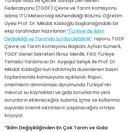
Türkiye Gıda ve İçecek Sanayii Dernekleri
Federasyonu (TGDF) Çevre ve Tarım Komisyonu
adına; İTÜ Meteoroloji Mühendisliği Bölümü Öğretim
Üyesi Prof. Dr. Mikdat Kadıoğlu başkanlığındaki bir
ekip tarafından hazırlanan
“Türkiye’de İklim
Değişikliği ve Tarımda Sürdürülebilirlik”
raporu, TGDF
Çevre ve Tarım Komisyonu Başkanı Ayhan Sümerli,
TGDF Genel Sekreteri İlknur Menlik, FAO Türkiye
Temsilci Yardımcısı Dr. Ayşegül Selışık ile Prof. Dr.
Mikdat Kadıoğlu’nun katılımıyla düzenlenen basın
toplantısında kamuoyuna açıklandı. Rapor,
önlemlerin alınmaması durumunda Türkiye’nin
mevcut su kaynakları ve gıda sorunlarına yeni
sorunların ekleneceğini, sulama, içme ve kullanma
suyunda önemli sıkıntıların yaşanacağını ortaya
koyuyor.
“İklim Değişikliğinden En Çok Tarım ve Gıda