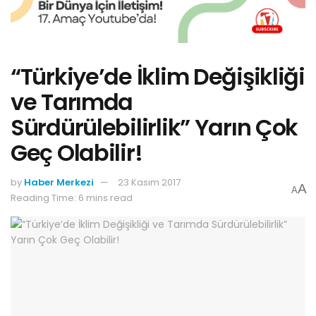
“Türkiye’de İklim Değişikliği
ve Tarımda
Sürdürülebilirlik” Yarın Çok
Geç Olabilir!
by
Haber Merkezi
23 Kasım 2017
A
A
Reading Time: 6 mins read