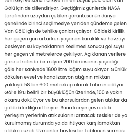
tehlikeyi ve sonu Türkiye’nin en büyük gölü olan Van
Gölü için de dillendiriyor. Geçtiğimiz günlerde NASA
tarafından uzaydan çekilen görüntüsünün dünya
genelinde birinci seçilmesiye yeniden gündeme gelen
Van Gölü için de tehlike çanları çalıyor. Göldeki kirlilik
her geçen gün artarken yaşanan kuraklık ve havzayı
besleyen su kaynaklarının kesilmesi sonucu göl suyu
her geçen yıl metrelerce çekiliyor. Açıklanan verilere
göre etrafında bir milyon 200 bin insanın yaşadığı
göle her saniyede 1800 litre lağım suyu akıyor. Günlük
dökülen evsel ve kanalizasyon atığının miktarı
yaklaşık 58 bin 600 metreküp olarak tahmin ediliyor.
Göl’e 19’u belirli bir büyüklüğün üzerinde, 100’e yakın
akarsu dökülüyor ve bu akarsulardan gelen atıklar da
göldeki kirliliği arttırıyor. Buna karşın çevredeki
yerleşim yerlerinin atık sularını arıtacak tesisler de ya
kurulmamış durumda ya da ihtiyacı karşılamaktan
oldukça uzak. Uzmanlar böylesi bir tablonun sürmesi