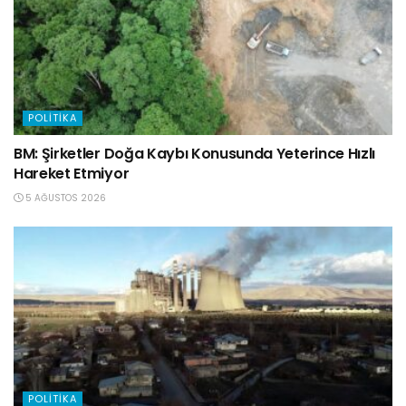
POLITIKA
BM: Şirketler Doğa Kaybı Konusunda Yeterince Hızlı
Hareket Etmiyor
5 AĞUSTOS 2026
POLITIKA