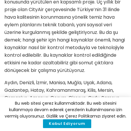
konusunda yürütülen en kapsamlı proje. Üç yıllık bir
proje olan CityAir çerçevesinde Türkiye’nin 31 ilinde
hava kalitesinin korunmasına yönelik temiz hava
eylem planlarını teknik tabanlı, yani sayısal veri
üzerine kurgulanmış şekilde geliştiriyoruz. Bu da şu
demek; hangi şehir için hangi kaynaklar önemli, hangi
kaynaklar nasıl bir kontrol metoduyla ve teknolojiyle
kontrol edilebilir. Bu kaynaklar kontrol edildiğinde
etkisini ne kadar azaltabiliriz gibi somut çıktılara
dönüşecek bir çalışma yürütüyoruz.
Aydın, Denizli, İzmir, Manisa, Muğla, Uşak, Adana,
Gaziantep, Hatay, Kahramanmaraş, Kilis, Mersin,
Osmaniye, Amasya, Çorum, Giresun, Ordu, Samsun,
Bu web sitesi çerez kullanmaktadır. Bu web sitesini
Sinop, Sivas, Tokat, Afyonkarahisar, Aksaray, Antalya,
kullanmaya devam ederek çerezlerin kullanılmasına izin
Burdur, Isparta, Karaman, Kayseri, Konya, Nevşehir ve
vermiş oluyorsunuz. Gizlilik ve Çerez Politikamızı ziyaret edin.
Niğde’nin yer aldığı 31 ili kapsayan proje sürecinde,
Kabul Ediyorum
yerel yönetimlerin ve illerdeki konuyla ilgili