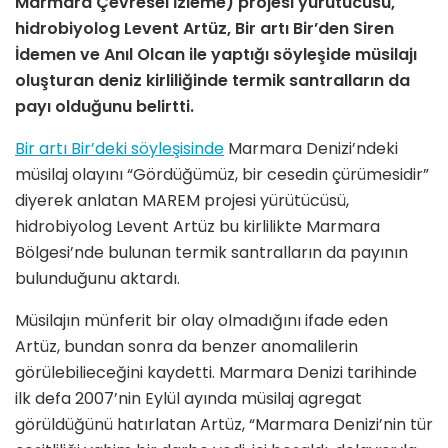
Marmara Çevresel İzleme) projesi yürütücüsü,
hidrobiyolog Levent Artüz, Bir artı Bir’den Siren
İdemen ve Anıl Olcan ile yaptığı söyleşide müsilajı
oluşturan deniz kirliliğinde termik santralların da
payı olduğunu belirtti.
Bir artı Bir’deki söyleşisinde
Marmara Denizi’ndeki
müsilaj olayını “Gördüğümüz, bir cesedin çürümesidir”
diyerek anlatan MAREM projesi yürütücüsü,
hidrobiyolog Levent Artüz bu kirlilikte Marmara
Bölgesi’nde bulunan termik santralların da payının
bulunduğunu aktardı.
Müsilajın münferit bir olay olmadığını ifade eden
Artüz, bundan sonra da benzer anomalilerin
görülebilieceğini kaydetti. Marmara Denizi tarihinde
ilk defa 2007’nin Eylül ayında müsilaj agregat
görüldüğünü hatırlatan Artüz, “Marmara Denizi’nin tür