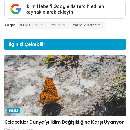
İklim Haber'i Google'da tercih edilen
kaynak olarak ekleyin
Tags:
deniz kirliliği
müsilaj
termik santral
İlginizi
Çekebilir
BILIM
Kelebekler Dünya’yı İklim Değişikliğine Karşı Uyarıyor
6 AĞUSTOS 2026