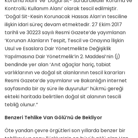
Koruma Alanı’ ve ‘Doğal Sit- Sürdürülebilir Koruma ve
Kontrollü Kullanım Alanı’ olarak tescil edilmiştir.
‘Doğal Sit-Kesin Korunacak Hassas Alan’ın tesciline
ilişkin idari süreç devam etmektedir. 27 Ekim 2017
tarihli ve 30223 sayılı Resmi Gazete’de yayımlanan
‘Korunan Alanların Tespit, Tescil ve Onayına İlişkin
Usul ve Esaslara Dair Yönetmelikte Değişiklik
Yapılmasına Dair Yönetmelik’in 2. Maddesi’nin (j)
bendinde yer alan ‘Anıt ağaçlar hariç, tabiat
varlıklarının ve doğal sit alanlarının tescil kararları
Resmi Gazete’de yayımlanır ve Bakanlığın internet
sayfasında bir ay süre ile duyurulur’ hükmü gereği
ekteki haritada belirtilen doğal sit alanının tescili
tebliğ olunur.”
Benzeri Tehlike Van Gölü’nü de Bekliyor
Öte yandan çevre örgütleri son yıllarda benzer bir