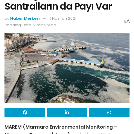
Santralların da Payı Var
by
Haber Merkezi
1 Haziran 2021
A
A
Reading Time: 2 mins read
MAREM (Marmara Environmental Monitoring –