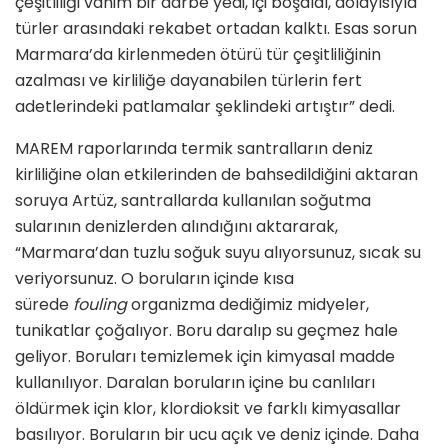
çeşitliliği vahim bir darbe yedi, içi boşaldı, dolayısıyla
türler arasındaki rekabet ortadan kalktı. Esas sorun
Marmara’da kirlenmeden ötürü tür çeşitliliğinin
azalması ve kirliliğe dayanabilen türlerin fert
adetlerindeki patlamalar şeklindeki artıştır” dedi.
MAREM raporlarında termik santralların deniz
kirliliğine olan etkilerinden de bahsedildiğini aktaran
soruya Artüz, santrallarda kullanılan soğutma
sularının denizlerden alındığını aktararak,
“Marmara’dan tuzlu soğuk suyu alıyorsunuz, sıcak su
veriyorsunuz. O boruların içinde kısa
sürede
fouling
organizma dediğimiz midyeler,
tunikatlar çoğalıyor. Boru daralıp su geçmez hale
geliyor. Boruları temizlemek için kimyasal madde
kullanılıyor. Daralan boruların içine bu canlıları
öldürmek için klor, klordioksit ve farklı kimyasallar
basılıyor. Boruların bir ucu açık ve deniz içinde. Daha