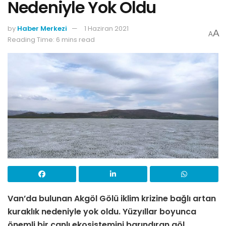
Nedeniyle Yok Oldu
by
Haber Merkezi
1 Haziran 2021
A
A
Reading Time: 6 mins read
Van’da bulunan Akgöl Gölü iklim krizine bağlı artan
kuraklık nedeniyle yok oldu. Yüzyıllar boyunca
önemli bir canlı ekosistemini barındıran göl