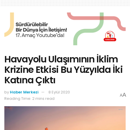
Havayolu Ulaşımının İklim
Krizine Etkisi Bu Yüzyılda İki
Katına Çıktı
by
Haber Merkezi
8 Eylül 2020
A
A
Reading Time: 2 mins read