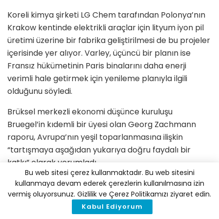
Koreli kimya şirketi LG Chem tarafından Polonya’nın
Krakow kentinde elektrikli araçlar için lityum iyon pil
üretimi üzerine bir fabrika geliştirilmesi de bu projeler
içerisinde yer alıyor. Varley, üçüncü bir planın ise
Fransız hükümetinin Paris binalarını daha enerji
verimli hale getirmek için yenileme planıyla ilgili
olduğunu söyledi.
Brüksel merkezli ekonomi düşünce kuruluşu
Bruegel’in kıdemli bir üyesi olan Georg Zachmann
raporu, Avrupa’nın yeşil toparlanmasına ilişkin
“tartışmaya aşağıdan yukarıya doğru faydalı bir
katkı” olarak yorumladı.
Bu web sitesi çerez kullanmaktadır. Bu web sitesini
Zachmann, bu projelerin uygulanmasının “ucuz faiz
kullanmaya devam ederek çerezlerin kullanılmasına izin
vermiş oluyorsunuz. Gizlilik ve Çerez Politikamızı ziyaret edin.
oranlarından fazlasını” gerektireceğini, yatırımlara
Kabul Ediyorum
olan ilgiyi artırmak için daha geniş bir politika