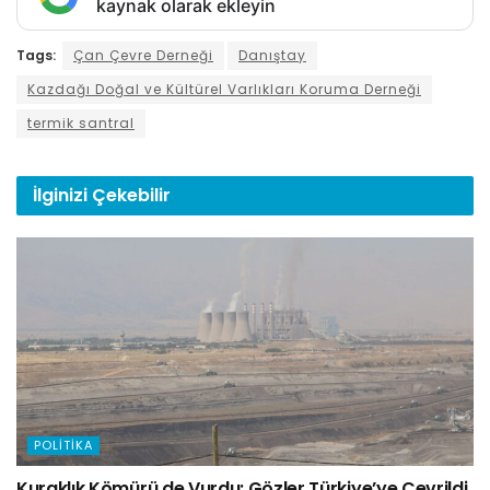
kaynak olarak ekleyin
Tags:
Çan Çevre Derneği
Danıştay
Kazdağı Doğal ve Kültürel Varlıkları Koruma Derneği
termik santral
İlginizi
Çekebilir
POLITIKA
Kuraklık Kömürü de Vurdu: Gözler Türkiye’ye Çevrildi