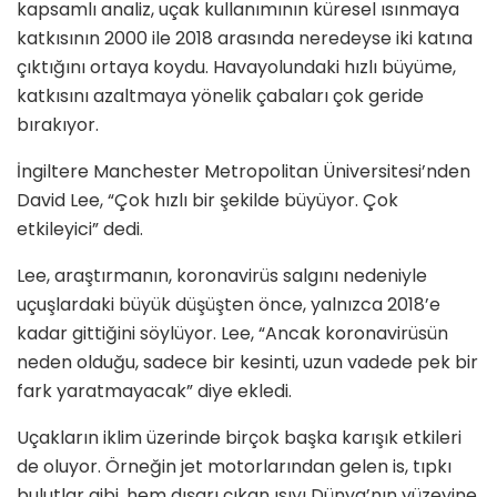
kapsamlı analiz, uçak kullanımının küresel ısınmaya
katkısının 2000 ile 2018 arasında neredeyse iki katına
çıktığını ortaya koydu. Havayolundaki hızlı büyüme,
katkısını azaltmaya yönelik çabaları çok geride
bırakıyor.
İngiltere Manchester Metropolitan Üniversitesi’nden
David Lee, “Çok hızlı bir şekilde büyüyor. Çok
etkileyici” dedi.
Lee, araştırmanın, koronavirüs salgını nedeniyle
uçuşlardaki büyük düşüşten önce, yalnızca 2018’e
kadar gittiğini söylüyor. Lee, “Ancak koronavirüsün
neden olduğu, sadece bir kesinti, uzun vadede pek bir
fark yaratmayacak” diye ekledi.
Uçakların iklim üzerinde birçok başka karışık etkileri
de oluyor. Örneğin jet motorlarından gelen is, tıpkı
bulutlar gibi, hem dışarı çıkan ısıyı Dünya’nın yüzeyine