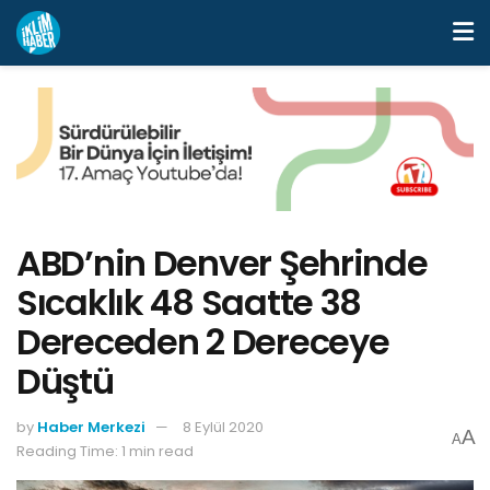
ABD’nin Denver Şehrinde
Sıcaklık 48 Saatte 38
Dereceden 2 Dereceye
Düştü
by
Haber Merkezi
8 Eylül 2020
A
A
Reading Time: 1 min read