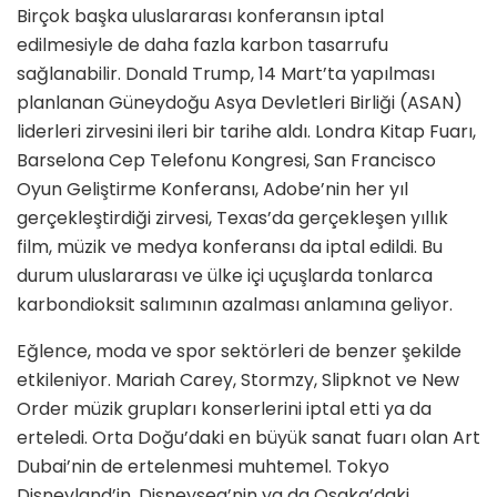
Birçok başka uluslararası konferansın iptal
edilmesiyle de daha fazla karbon tasarrufu
sağlanabilir. Donald Trump, 14 Mart’ta yapılması
planlanan Güneydoğu Asya Devletleri Birliği (ASAN)
liderleri zirvesini ileri bir tarihe aldı. Londra Kitap Fuarı,
Barselona Cep Telefonu Kongresi, San Francisco
Oyun Geliştirme Konferansı, Adobe’nin her yıl
gerçekleştirdiği zirvesi, Texas’da gerçekleşen yıllık
film, müzik ve medya konferansı da iptal edildi. Bu
durum uluslararası ve ülke içi uçuşlarda tonlarca
karbondioksit salımının azalması anlamına geliyor.
Eğlence, moda ve spor sektörleri de benzer şekilde
etkileniyor. Mariah Carey, Stormzy, Slipknot ve New
Order müzik grupları konserlerini iptal etti ya da
erteledi. Orta Doğu’daki en büyük sanat fuarı olan Art
Dubai’nin de ertelenmesi muhtemel. Tokyo
Disneyland’in, Disneysea’nin ya da Osaka’daki