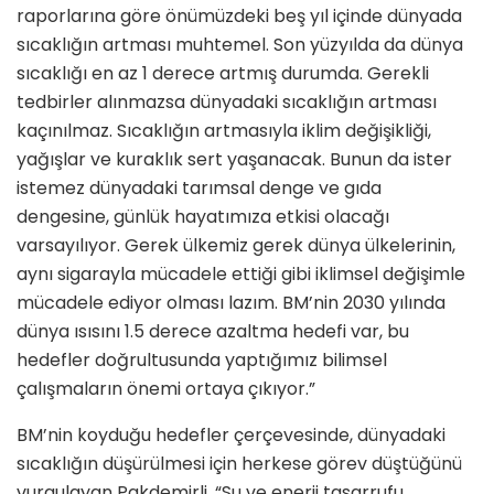
raporlarına göre önümüzdeki beş yıl içinde dünyada
sıcaklığın artması muhtemel. Son yüzyılda da dünya
sıcaklığı en az 1 derece artmış durumda. Gerekli
tedbirler alınmazsa dünyadaki sıcaklığın artması
kaçınılmaz. Sıcaklığın artmasıyla iklim değişikliği,
yağışlar ve kuraklık sert yaşanacak. Bunun da ister
istemez dünyadaki tarımsal denge ve gıda
dengesine, günlük hayatımıza etkisi olacağı
varsayılıyor. Gerek ülkemiz gerek dünya ülkelerinin,
aynı sigarayla mücadele ettiği gibi iklimsel değişimle
mücadele ediyor olması lazım. BM’nin 2030 yılında
dünya ısısını 1.5 derece azaltma hedefi var, bu
hedefler doğrultusunda yaptığımız bilimsel
çalışmaların önemi ortaya çıkıyor.”
BM’nin koyduğu hedefler çerçevesinde, dünyadaki
sıcaklığın düşürülmesi için herkese görev düştüğünü
vurgulayan Pakdemirli, “Su ve enerji tasarrufu