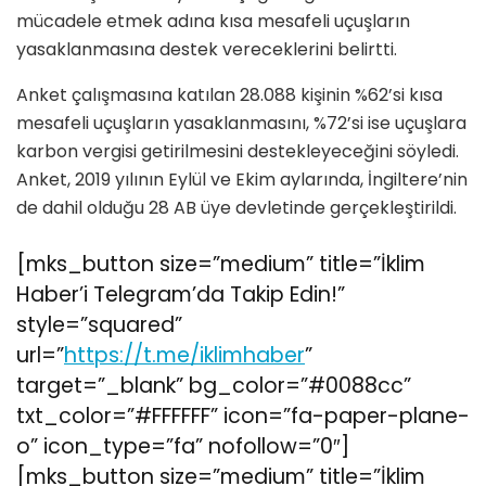
mücadele etmek adına kısa mesafeli uçuşların
yasaklanmasına destek vereceklerini belirtti.
Anket çalışmasına katılan 28.088 kişinin %62’si kısa
mesafeli uçuşların yasaklanmasını, %72’si ise uçuşlara
karbon vergisi getirilmesini destekleyeceğini söyledi.
Anket, 2019 yılının Eylül ve Ekim aylarında, İngiltere’nin
de dahil olduğu 28 AB üye devletinde gerçekleştirildi.
[mks_button size=”medium” title=”İklim
Haber’i Telegram’da Takip Edin!”
style=”squared”
url=”
https://t.me/iklimhaber
”
target=”_blank” bg_color=”#0088cc”
txt_color=”#FFFFFF” icon=”fa-paper-plane-
o” icon_type=”fa” nofollow=”0″]
[mks_button size=”medium” title=”İklim