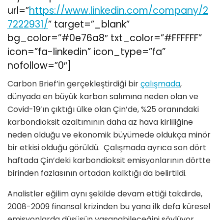
url=”
https://www.linkedin.com/company/2
7222931/
” target=”_blank”
bg_color=”#0e76a8″ txt_color=”#FFFFFF”
icon=”fa-linkedin” icon_type=”fa”
nofollow=”0″]
Carbon Brief’in gerçekleştirdiği bir
çalışmada
,
dünyada en büyük karbon salımına neden olan ve
Covid-19’ın çıktığı ülke olan Çin’de, %25 oranındaki
karbondioksit azaltımının daha az hava kirliliğine
neden olduğu ve ekonomik büyümede oldukça minör
bir etkisi olduğu görüldü. Çalışmada ayrıca son dört
haftada Çin’deki karbondioksit emisyonlarının dörtte
birinden fazlasının ortadan kalktığı da belirtildi.
Analistler eğilim aynı şekilde devam ettiği takdirde,
2008-2009 finansal krizinden bu yana ilk defa küresel
emisyonlarda düşüşün yaşanabileceğini söylüyor.