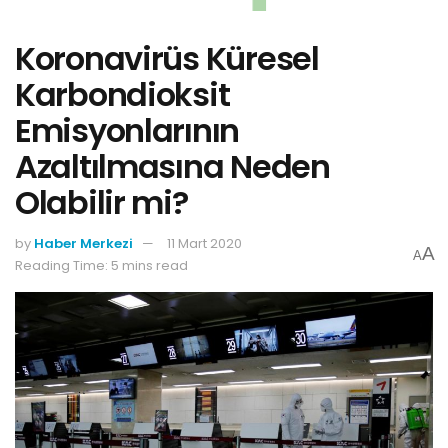
Koronavirüs Küresel
Karbondioksit
Emisyonlarının
Azaltılmasına Neden
Olabilir mi?
by
Haber Merkezi
11 Mart 2020
A
A
Reading Time: 5 mins read