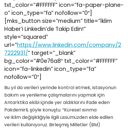
txt_color=”#FFFFFF” icon=”fa-paper-plane-
o” icon_type=”fa” nofollow=”0″]
[mks_button size=”medium” title=”İklim
Haber’i Linkedin’de Takip Edin!”
style=”squared”
url=”
https://www.linkedin.com/company/2
7222931/
” target=”_blank”
bg_color=”#0e76a8″ txt_color=”#FFFFFF”
icon=”fa-linkedin” icon_type=”fa”
nofollow=”0″]
Bu yıl da verileri yerinde kontrol etmek, istasyonun
bakım ve yenileme çalışmalarını yapmak için
Antarktika ekibi içinde yer aldıklarını ifade eden
Pakdemirli, şöyle konuştu: “Küresel ısınma
ve iklim değişikliğiyle ilgili üssümüzden elde edilen
verileri kullanıyoruz. Birleşmiş Milletler (BM)