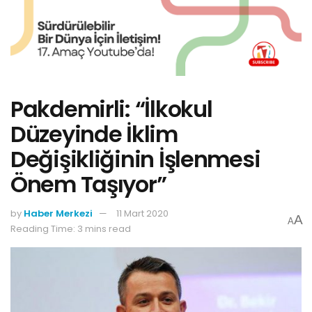
Pakdemirli: “İlkokul
Düzeyinde İklim
Değişikliğinin İşlenmesi
Önem Taşıyor”
by
Haber Merkezi
11 Mart 2020
A
A
Reading Time: 3 mins read