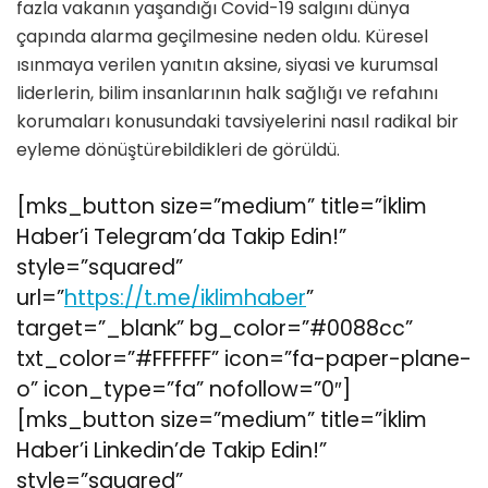
fazla vakanın yaşandığı Covid-19 salgını dünya
çapında alarma geçilmesine neden oldu. Küresel
ısınmaya verilen yanıtın aksine, siyasi ve kurumsal
liderlerin, bilim insanlarının halk sağlığı ve refahını
korumaları konusundaki tavsiyelerini nasıl radikal bir
eyleme dönüştürebildikleri de görüldü.
[mks_button size=”medium” title=”İklim
Haber’i Telegram’da Takip Edin!”
style=”squared”
url=”
https://t.me/iklimhaber
”
target=”_blank” bg_color=”#0088cc”
txt_color=”#FFFFFF” icon=”fa-paper-plane-
o” icon_type=”fa” nofollow=”0″]
[mks_button size=”medium” title=”İklim
Haber’i Linkedin’de Takip Edin!”
style=”squared”