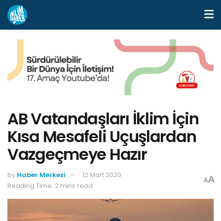
AB Vatandaşları İklim İçin
Kısa Mesafeli Uçuşlardan
Vazgeçmeye Hazır
by
Haber Merkezi
12 Mart 2020
A
A
Reading Time: 2 mins read