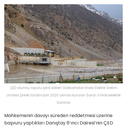
ÇED olumlu raporu iptal edilen Gökkartallar Enerji Elektrik Üretim
Limited Şirketi tarafından 2020 yılında kurulan Saral-3 Hidroelektrik
Santralı
Mahkemenin davayı süreden reddetmesi üzerine
başvuru yaptıkları Danıştay 6’ıncı Dairesi’nin ÇED