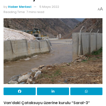
by
Haber Merkezi
5 Mayıs 2022
A
A
Reading Time: 7 mins read
Van’daki Çataksuyu üzerine kurulu “Saral-3”