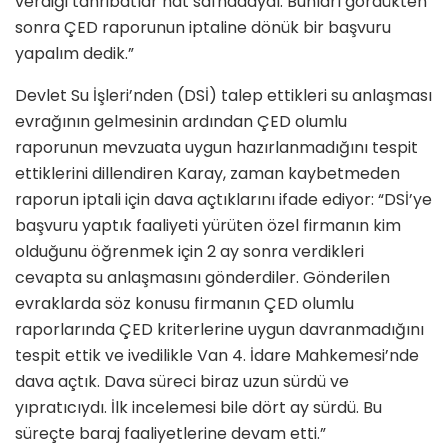
verdiği tahribatlar hat safhadaydı. Bunları gördükten
sonra ÇED raporunun iptaline dönük bir başvuru
yapalım dedik.”
Devlet Su İşleri’nden (DSİ) talep ettikleri su anlaşması
evrağının gelmesinin ardından ÇED olumlu
raporunun mevzuata uygun hazırlanmadığını tespit
ettiklerini dillendiren Karay, zaman kaybetmeden
raporun iptali için dava açtıklarını ifade ediyor: “DSİ’ye
başvuru yaptık faaliyeti yürüten özel firmanın kim
olduğunu öğrenmek için 2 ay sonra verdikleri
cevapta su anlaşmasını gönderdiler. Gönderilen
evraklarda söz konusu firmanın ÇED olumlu
raporlarında ÇED kriterlerine uygun davranmadığını
tespit ettik ve ivedilikle Van 4. İdare Mahkemesi’nde
dava açtık. Dava süreci biraz uzun sürdü ve
yıpratıcıydı. İlk incelemesi bile dört ay sürdü. Bu
süreçte baraj faaliyetlerine devam etti.”