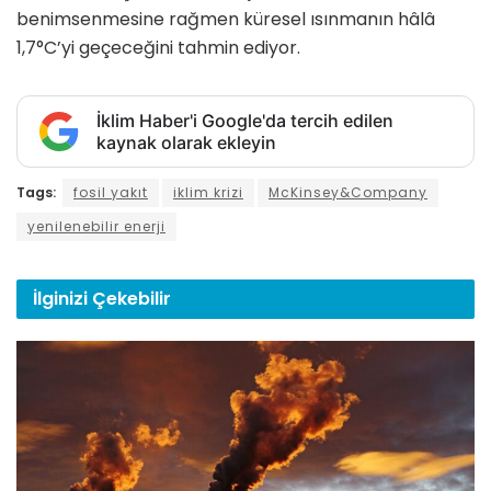
benimsenmesine rağmen küresel ısınmanın hâlâ
1,7°C’yi geçeceğini tahmin ediyor.
İklim Haber'i Google'da tercih edilen
kaynak olarak ekleyin
Tags:
fosil yakıt
iklim krizi
McKinsey&Company
yenilenebilir enerji
İlginizi
Çekebilir