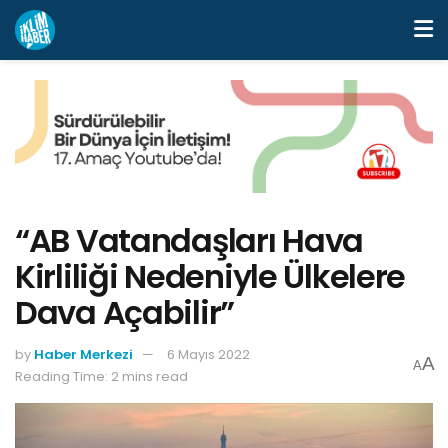
“AB Vatandaşları Hava
Kirliliği Nedeniyle Ülkelere
Dava Açabilir”
by
Haber Merkezi
6 Mayıs 2022
A
A
Reading Time: 2 mins read