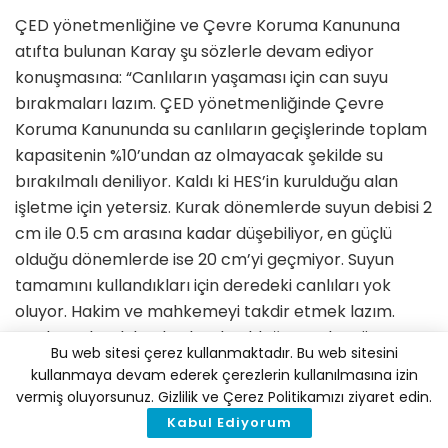
ÇED yönetmenliğine ve Çevre Koruma Kanununa
atıfta bulunan Karay şu sözlerle devam ediyor
konuşmasına: “Canlıların yaşaması için can suyu
bırakmaları lazım. ÇED yönetmenliğinde Çevre
Koruma Kanununda su canlıların geçişlerinde toplam
kapasitenin %10’undan az olmayacak şekilde su
bırakılmalı deniliyor. Kaldı ki HES’in kurulduğu alan
işletme için yetersiz. Kurak dönemlerde suyun debisi 2
cm ile 0.5 cm arasına kadar düşebiliyor, en güçlü
olduğu dönemlerde ise 20 cm’yi geçmiyor. Suyun
tamamını kullandıkları için deredeki canlıları yok
oluyor. Hakim ve mahkemeyi takdir etmek lazım.
Toplum olarak baskı altında olduğumuz bu süreçte
Bu web sitesi çerez kullanmaktadır. Bu web sitesini
vicdani bir karar verdiler. Hakkın tecelli edilmesi
kullanmaya devam ederek çerezlerin kullanılmasına izin
yönünde büyük adımdı. Umarım Danıştay da bu
vermiş oluyorsunuz. Gizlilik ve Çerez Politikamızı ziyaret edin.
yönde karar verir ve iptal edilen ÇED’e dönük kararı
Kabul Ediyorum
onaylar.”