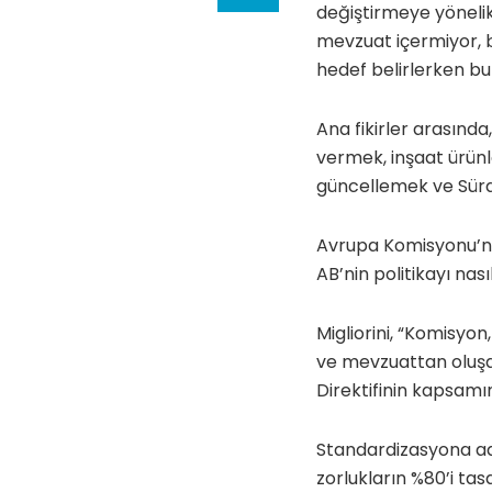
değiştirmeye yönelik 
mevzuat içermiyor, bu
hedef belirlerken bun
Ana fikirler arasında,
vermek, inşaat ürünl
güncellemek ve Sürdü
Avrupa Komisyonu’nun
AB’nin politikayı nas
Migliorini, “Komisyon,
ve mevzuattan oluşa
Direktifinin kapsamın
Standardizasyona ada
zorlukların %80’i ta