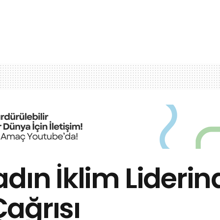
adın İklim Lider
Çağrısı