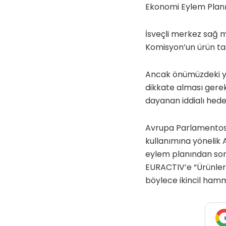
Ekonomi Eylem Planın
İsveçli merkez sağ mi
Komisyon’un ürün ta
Ancak önümüzdeki yı
dikkate alması gerekt
dayanan iddialı hedef
Avrupa Parlamentosu
kullanımına yönelik
eylem planından soru
EURACTIV’e “Ürünler
böylece ikincil hamm