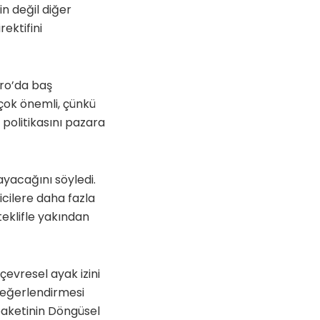
çin değil diğer
ektifini
tro’da baş
 çok önemli, çünkü
 politikasını pazara
ayacağını söyledi.
icilere daha fazla
teklifle yakından
 çevresel ayak izini
 değerlendirmesi
f paketinin Döngüsel