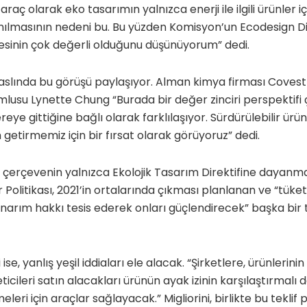
 araç olarak eko tasarımın yalnızca enerji ile ilgili ürünler i
nılmasının nedeni bu. Bu yüzden Komisyon’un Ecodesign Dir
sinin çok değerli olduğunu düşünüyorum” dedi.
 aslında bu görüşü paylaşıyor. Alman kimya firması Coves
rumlusu Lynette Chung “Burada bir değer zinciri perspektifi
ye gittiğine bağlı olarak farklılaşıyor. Sürdürülebilir ürün
getirmemiz için bir fırsat olarak görüyoruz” dedi.
ni çerçevenin yalnızca Ekolojik Tasarım Direktifine dayanm
r Politikası, 2021’in ortalarında çıkması planlanan ve “tüket
onarım hakkı tesis ederek onları güçlendirecek” başka bir 
ise, yanlış yeşil iddiaları ele alacak. “Şirketlere, ürünlerinin
icileri satın alacakları ürünün ayak izinin karşılaştırmalı
eleri için araçlar sağlayacak.” Migliorini, birlikte bu tekli