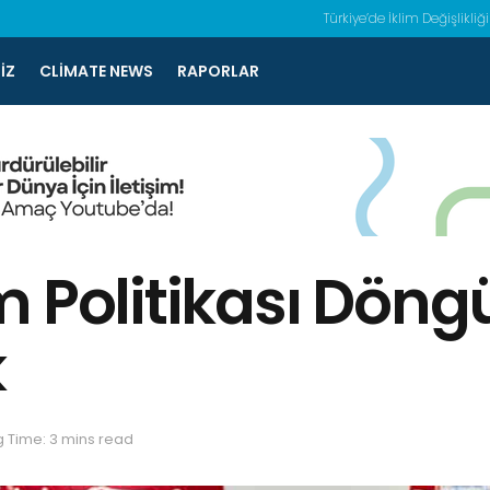
Türkiye’de İklim Değişlikliği
IZ
CLIMATE NEWS
RAPORLAR
m Politikası Dön
k
 Time: 3 mins read