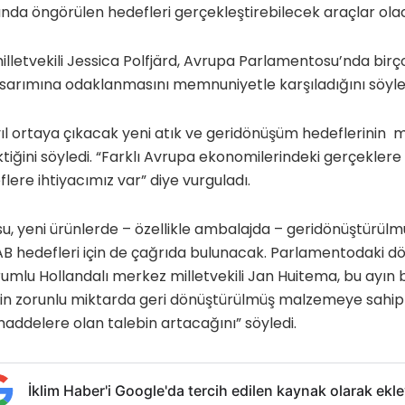
da öngörülen hedefleri gerçekleştirebilecek araçlar olac
lletvekili Jessica Polfjärd, Avrupa Parlamentosu’nda birço
sarımına odaklanmasını memnuniyetle karşıladığını söyle
l ortaya çıkacak yeni atık ve geridönüşüm hedeflerinin m
iğini söyledi. “Farklı Avrupa ekonomilerindeki gerçeklere v
lere ihtiyacımız var” diye vurguladı.
, yeni ürünlerde – özellikle ambalajda – geridönüştürü
 AB hedefleri için de çağrıda bulunacak. Parlamentodaki 
mlu Hollandalı merkez milletvekili Jan Huitema, bu ayın 
in zorunlu miktarda geri dönüştürülmüş malzemeye sahip o
addelere olan talebin artacağını” söyledi.
İklim Haber'i Google'da tercih edilen kaynak olarak ekle