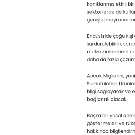
kanıtlanmış etkili bir
sektörlerde de kulla
genişletmeyi önerme
Endüstride çoğu kişi
sürdürülebilirlik so
malzemelerimizin nere
daha da fazla çözüm 
Ancak Migliorini, ye
Sürdürülebilir Ürünle
bilgi sağlayarak ve 
bağlantılı olacak.
Başka bir yasal öneri 
göstermeleri ve tüket
hakkında bilgilendirm