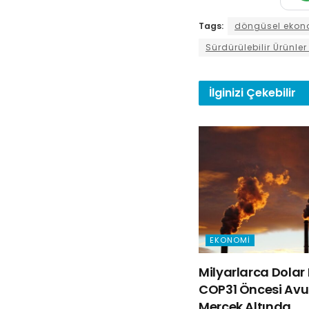
Tags:
döngüsel ekon
Sürdürülebilir Ürünler
İlginizi
Çekebilir
EKONOMI
Milyarlarca Dolar 
COP31 Öncesi Avus
Mercek Altında