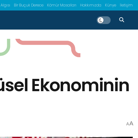
 Algısı
Bir Buçuk Derece
Kömür Masalları
Hakkımızda
Künye
İletişim
güsel Ekonominin
A
A