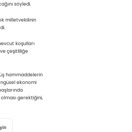
ağını söyledi.
k milletvekilinin
di.
evcut koşulları
e çeşitliliğe
lmüş hammaddelerin
döngüsel ekonomi
başlarında
lması gerektiğini,
yin