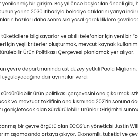
yenilenmiş bir girişim. Beş yıl önce başlatılan önceli gibi, h
nun yerine 2030 itibariyle belediye atıklarını yarıya indirm
ların bazıları daha sonra sıkı yasal gerekliliklere çevrilec
 tüketicilere bilgisayarlar ve akıllı telefonlar için yeni bir 
eri için yeşil kriterler oluşturmak, mevcut kaynak kullanım
rülebilir Ürün Politikası Çerçevesi planlamak yer alıyor.
 çevre departmanında üst düzey yetkili Paola Migliorini, 
ıl uygulayacağına dair ayrıntılar verdi.
 sürdürülebilir ürün politikası çerçevesini öne çıkarmak istiyor
cak ve mevzuat teklifinin ana kısmında 2021’in sonuna d
ı genişletecek olan Sürdürülebilir Ürünler Girişimi’ni sunma
nmış bir çevre örgütü olan ECOS’un yöneticisi Justin Wil
sarım aşamasında ortaya çıkıyor. Ekonomik, tüketici ve çe