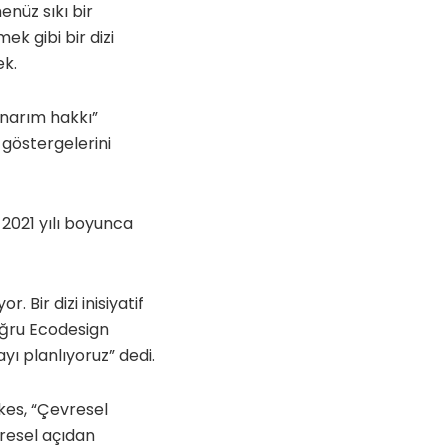
enüz sıkı bir
ek gibi bir dizi
ek.
“onarım hakkı”
 göstergelerini
2021 yılı boyunca
. Bir dizi inisiyatif
oğru Ecodesign
yı planlıyoruz” dedi.
kes, “Çevresel
vresel açıdan