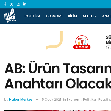
POLITIKA
EKONOMI
BILIM
AFETLER
ANAL
AB: Ürün Tasarı
Anahtarı Olaca
by
Haber Merkezi
5 Ocak 2021
in
Ekonomi
,
Politika
Reading