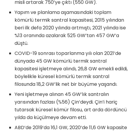
misli artarak 750’ye çıktı (550 GW).
Yapım ve planlama aşamasındaki toplam
kömürlü termik santral kapasitesi, 2015 yılından
beri ilk defa 2020 yılında artmıştı, 2021 yılında ise
%13 oranında azalarak 525 GW’tan 457 GW’a
düştü.
COVID-19 sonrası toparlanma yılı olan 2021’de
dünyada 45 GW kömürlü termik santral
kapasitesi işletmeye alındı, 26,8 GW emekli edildi,
böylelikle küresel kömürlü termik santral
filosunda 18,2 GW’lik net bir büyüme yaşandı.
Yeni işletmeye alınan 45 GW’lık santralın
yarısından fazlası (%56) Çin’deydi. Çin’i hariç
tutarsak küresel kömür filosu, art arda dördüncü
yılda da küçülmeye devam etti.
ABD’de 2019’da 16,1 GW, 2020’de 11,6 GW kapasite