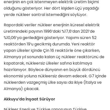
enerjinin en çok istenmeyen elektrik üretim biçimi
olduğunu gösteriyor. Her dört kişiden üçü yaşadığı
yerde nükleer santral istemediğini söylüyor.
Rapordaki veriler nükleer enerjinin küresel elektrik
üretimindeki payının 1996’daki %17,6’dan 2021’de
%10,06’ya gerilediğini gösteriyor. Yapımı süren 52
reaktörden 19’u gecikmiş durumda. Yeni reaktör
yapan ülkeler içinde Çin 16 reaktörle öne çıkarken,
Almanya yıl sonunda kalan üç nükleer reaktörünü de
kapatarak, nükleersiz ülkeler safına katılmaya
hazırlanıyor. Böylece dünyanın en büyük dördüncü
ekonomisi yoluna nükleersiz devam edecek. G7 içinde
nükleerden vazgeçmiş ülke sayısı da ikiye (İtalya ve
Almanya) çıkacak.
Akkuyu’da İnşaat Sürüyor
Nükleer Enerji ve Türkiye raporunun Türkiye