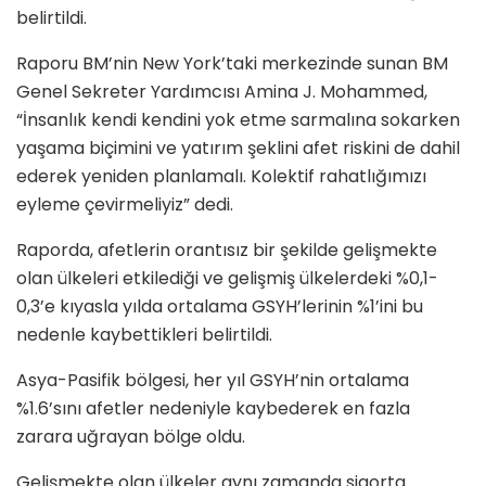
belirtildi.
Raporu BM’nin New York’taki merkezinde sunan BM
Genel Sekreter Yardımcısı Amina J. Mohammed,
“İnsanlık kendi kendini yok etme sarmalına sokarken
yaşama biçimini ve yatırım şeklini afet riskini de dahil
ederek yeniden planlamalı. Kolektif rahatlığımızı
eyleme çevirmeliyiz” dedi.
Raporda, afetlerin orantısız bir şekilde gelişmekte
olan ülkeleri etkilediği ve gelişmiş ülkelerdeki %0,1-
0,3’e kıyasla yılda ortalama GSYH’lerinin %1’ini bu
nedenle kaybettikleri belirtildi.
Asya-Pasifik bölgesi, her yıl GSYH’nin ortalama
%1.6’sını afetler nedeniyle kaybederek en fazla
zarara uğrayan bölge oldu.
Gelişmekte olan ülkeler aynı zamanda sigorta