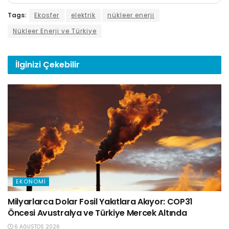
Tags:
Ekosfer
elektrik
nükleer enerji
Nükleer Enerji ve Türkiye
İlginizi
Çekebilir
EKONOMI
Milyarlarca Dolar Fosil Yakıtlara Akıyor: COP31
Öncesi Avustralya ve Türkiye Mercek Altında
6 AĞUSTOS 2026