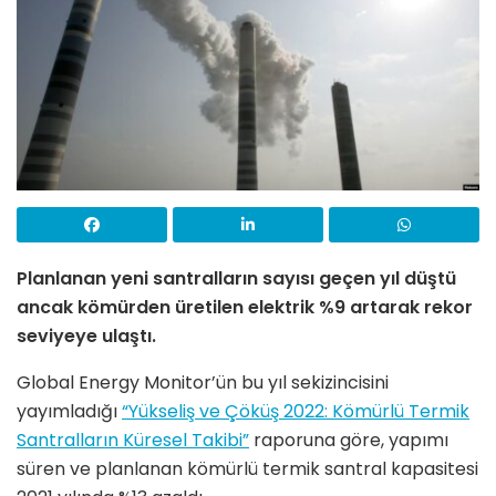
Planlanan yeni santralların sayısı geçen yıl düştü
ancak kömürden üretilen elektrik %9 artarak rekor
seviyeye ulaştı.
Global Energy Monitor’ün bu yıl sekizincisini
yayımladığı
“Yükseliş ve Çöküş 2022: Kömürlü Termik
Santralların Küresel Takibi”
raporuna göre, yapımı
süren ve planlanan kömürlü termik santral kapasitesi