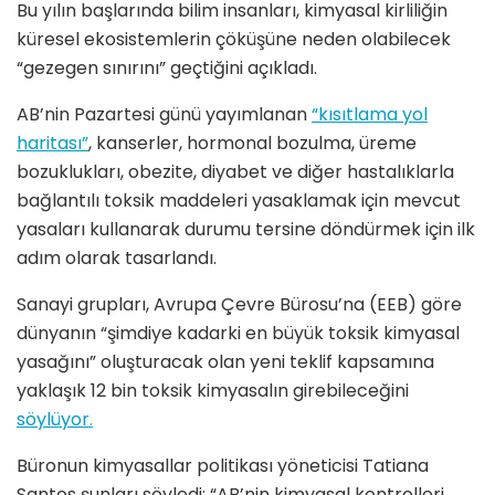
Bu yılın başlarında bilim insanları, kimyasal kirliliğin
küresel ekosistemlerin çöküşüne neden olabilecek
“gezegen sınırını” geçtiğini açıkladı.
AB’nin Pazartesi günü yayımlanan
“kısıtlama yol
haritası”
, kanserler, hormonal bozulma, üreme
bozuklukları, obezite, diyabet ve diğer hastalıklarla
bağlantılı toksik maddeleri yasaklamak için mevcut
yasaları kullanarak durumu tersine döndürmek için ilk
adım olarak tasarlandı.
Sanayi grupları, Avrupa Çevre Bürosu’na (EEB) göre
dünyanın “şimdiye kadarki en büyük toksik kimyasal
yasağını” oluşturacak olan yeni teklif kapsamına
yaklaşık 12 bin toksik kimyasalın girebileceğini
söylüyor.
Büronun kimyasallar politikası yöneticisi Tatiana
Santos şunları söyledi: “AB’nin kimyasal kontrolleri