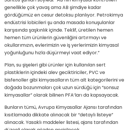
genellikle çok yavaş ama AB şimdiye kadar
gördüğümüz en cesur detoksu planlıyor. Petrokimya
endüstrisi lobicileri şu anda masada konuşulanlar
karşısında şaşkınlık içinde. Teklif, üretilen hemen
hemen tüm ürünlerin güvenliğini artırmayı ve
okullarımızın, evlerimizin ve iş yerlerimizin kimyasal
yoğunluğunu hızla düşürmeyi vaat ediyor.”
Plan, su şişeleri gibi ürünler için kullanılan sert
plastiklerin içindeki alev geciktiriciler, PVC ve
bisfenoller gibi kimyasalların tüm alt kategorilerini ve
doğada bozunmaları çok uzun sürdüğü için “sonsuz
kimyasallar” olarak bilinen PFA‘ları da kapsayacak.
Bunların tümü, Avrupa Kimyasallar Ajansı tarafından
kısıtlamada dikkate alınacak bir “detaylı listeye”
alınacak. Yasaklı maddeler listesi, ajans tarafından
düzenli olarak gözden geçirilecek.