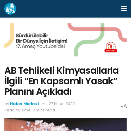
AB Tehlikeli Kimyasallarla
İlgili “En Kapsamlı Yasak”
Planını Açıkladı
by
Haber Merkezi
27 Nisan 2022
A
A
Reading Time: 3 mins read