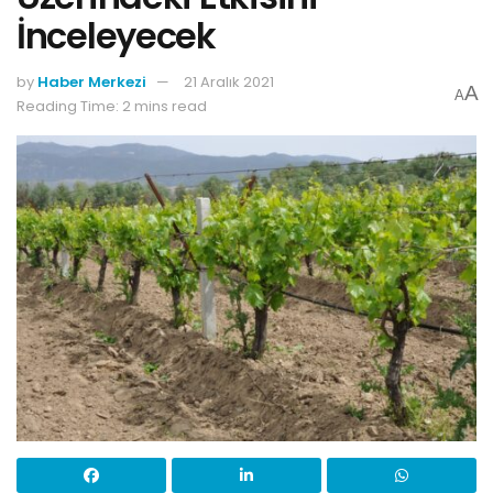
İnceleyecek
by
Haber Merkezi
21 Aralık 2021
A
A
Reading Time: 2 mins read