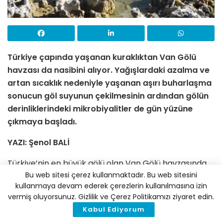
Türkiye çapında yaşanan kuraklıktan Van Gölü
havzası da nasibini alıyor. Yağışlardaki azalma ve
artan sıcaklık nedeniyle yaşanan aşırı buharlaşma
sonucun göl suyunun çekilmesinin ardından gölün
derinliklerindeki mikrobiyalitler de gün yüzüne
çıkmaya başladı.
YAZI: Şenol BALİ
Türkiye’nin en büyük gölü olan Van Gölü havzasında
Bu web sitesi çerez kullanmaktadır. Bu web sitesini
sıcaklığın yükselmesine bağlı buharlaşmanın artması
kullanmaya devam ederek çerezlerin kullanılmasına izin
nedeniyle başta göl olmak üzere birçok baraj, akarsu
vermiş oluyorsunuz. Gizlilik ve Çerez Politikamızı ziyaret edin.
ve su kaynaklarının seviyesinde yıl boyunca düşüş
Kabul Ediyorum
yaşandı. Havzadaki iki göl tamamen kururken birçok