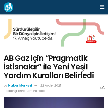
AB Gaz için “Pragmatik
İstisnalar” ile Yeni Yeşil
Yardım Kuralları Belirledi
by
Haber Merkezi
22 Aralık 2021
A
A
Reading Time: 3 mins read