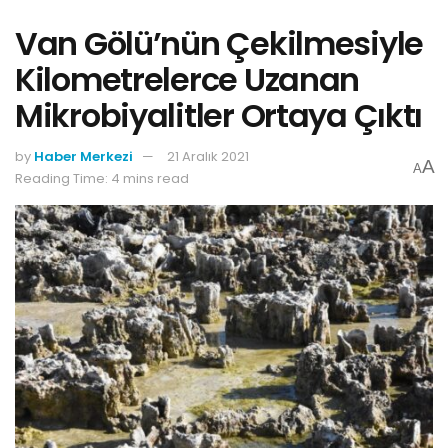
Van Gölü’nün Çekilmesiyle
Kilometrelerce Uzanan
Mikrobiyalitler Ortaya Çıktı
by
Haber Merkezi
21 Aralık 2021
A
A
Reading Time: 4 mins read