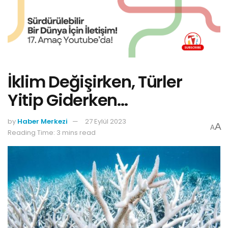
İklim Değişirken, Türler
Yitip Giderken…
by
Haber Merkezi
27 Eylül 2023
A
A
Reading Time: 3 mins read