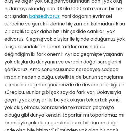
oluş ve diğer yok oluş periyotlarındaki canlı yok oluş
hızları kıyaslandığında 100 ila 1000 kata varan bir hız
artışından
bahsediyoruz
. Yani doğanın evrimsel
sürecine ve gerekliliklerine hiç zaman kalmadan, kısa
bir aralıkta çok daha hızlı bir şekilde canlıları yok
ediyoruz. Geçmiş yok oluşlar ile içinde olduğumuz yok
oluş arasındaki en temel farklar arasında bu
değindiğim iki fark önemli. Ayrıca geçmişte yaşanan
yok oluşlarda dünyanın ve evrenin doğal süreçlerini
görüyoruz. Ama sonuncusunda neredeyse sadece
insanın neden olduğu, üstelikte de bunun sonuçlarını
bilmesine rağmen günümüzde de devam ettirdiği bir
süreç bu. Bunlar gibi çok sayıda fark var. Dolayısıyla
geçmiş yok oluşlar ile bu yok oluşun tek ortak yönü,
yok oluş olması. Sonrasında tekrardan geçmişte
olduğu gibi dünya kendini toparlar mı toparlamaz mı
kısmı öyle çok da öngörülebilecek bir durum değil.
Öyle olsa bile bizim yüzümüzden yok olan bir canlı