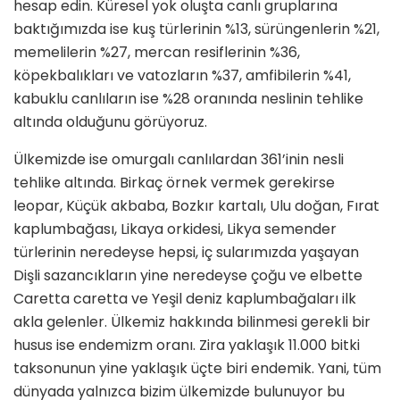
hesap edin. Küresel yok oluşta canlı gruplarına
baktığımızda ise kuş türlerinin %13, sürüngenlerin %21,
memelilerin %27, mercan resiflerinin %36,
köpekbalıkları ve vatozların %37, amfibilerin %41,
kabuklu canlıların ise %28 oranında neslinin tehlike
altında olduğunu görüyoruz.
Ülkemizde ise omurgalı canlılardan 361’inin nesli
tehlike altında. Birkaç örnek vermek gerekirse
leopar, Küçük akbaba, Bozkır kartalı, Ulu doğan, Fırat
kaplumbağası, Likaya orkidesi, Likya semender
türlerinin neredeyse hepsi, iç sularımızda yaşayan
Dişli sazancıkların yine neredeyse çoğu ve elbette
Caretta caretta ve Yeşil deniz kaplumbağaları ilk
akla gelenler. Ülkemiz hakkında bilinmesi gerekli bir
husus ise endemizm oranı. Zira yaklaşık 11.000 bitki
taksonunun yine yaklaşık üçte biri endemik. Yani, tüm
dünyada yalnızca bizim ülkemizde bulunuyor bu