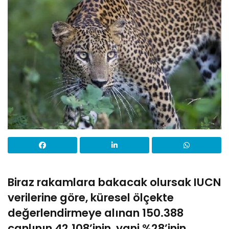
Biraz rakamlara bakacak olursak IUCN
verilerine göre, küresel ölçekte
değerlendirmeye alınan 150.388
canlının 42.108’inin, yani %28’inin