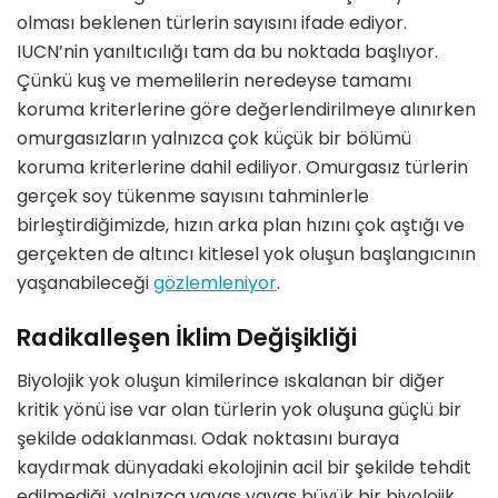
olması beklenen türlerin sayısını ifade ediyor.
IUCN’nin yanıltıcılığı tam da bu noktada başlıyor.
Çünkü kuş ve memelilerin neredeyse tamamı
koruma kriterlerine göre değerlendirilmeye alınırken
omurgasızların yalnızca çok küçük bir bölümü
koruma kriterlerine dahil ediliyor. Omurgasız türlerin
gerçek soy tükenme sayısını tahminlerle
birleştirdiğimizde, hızın arka plan hızını çok aştığı ve
gerçekten de altıncı kitlesel yok oluşun başlangıcının
yaşanabileceği
gözlemleniyor
.
Radikalleşen İklim Değişikliği
Biyolojik yok oluşun kimilerince ıskalanan bir diğer
kritik yönü ise var olan türlerin yok oluşuna güçlü bir
şekilde odaklanması. Odak noktasını buraya
kaydırmak dünyadaki ekolojinin acil bir şekilde tehdit
edilmediği, yalnızca yavaş yavaş büyük bir biyolojik