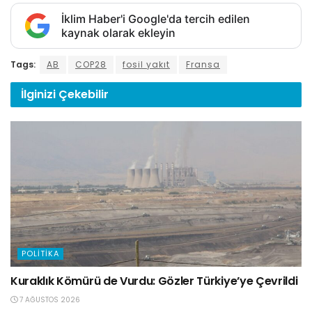
İklim Haber'i Google'da tercih edilen
kaynak olarak ekleyin
Tags:
AB
COP28
fosil yakıt
Fransa
İlginizi
Çekebilir
POLITIKA
Kuraklık Kömürü de Vurdu: Gözler Türkiye’ye Çevrildi
7 AĞUSTOS 2026