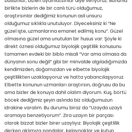
bulsunlar, bizleri aydınlatsınlar diye veriyoruz. Bununla
birlikte bizlerin de bir canlı türü olduğumuz,
araştırsınlar dediğimiz konunun asli unsuru
olduğumuz sıklıkla unutuluyor. Diyeceksiniz ki “Ne
güzel işte, uzmanlarına emanet edilmiş konu”. Güzel
olmasına güzel ama unutulan bir husus var: Şöyle ki
direkt öznesi olduğumuz biyolojik çeşitlilik konusunu
tamamen evdeki bir biblo misali “Var ama olmasa da
dünyanın sonu değil” gibi bir minvalde algıladığımızda
kendimizden, doğamızdan ve elbette biyolojik
çeşitlilikten uzaklaşıyoruz ve hatta yabancılaşıyoruz.
Elbette konunun uzmanları araştırsın, doğrusu da bu
ama bizler de konuya dahil olalım diyorum. Kuş, börtü
böcek dediğimiz şeyin aslında biz olduğumuzun
idrakine varalım. Bu durumu biraz da “Uzayda uzaylı
aramaya benzetiyorum”. Zira uzayın bir parçası
olarak bizzat bizler birer uzaylıyız. Biyolojik çeşitlilik
derken aklımıza pandalar, kelaynaklar ve kutup