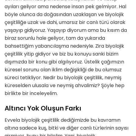
ayıları geliyor ama nedense insan pek gelmiyor. Hal
böyle olunca da doğasından uzaklaşan ve biyolojik
çeşitliliğe uzak ve dahi, umarsız bir canlı türü olarak
yaşayıp gidiyoruz. Yaşayıp diyorum ama bu kısım da
biraz sorunlu hale geliyor, tam da yukarıda
bahsettiğim yabancılaşma nedeniyle. Zira biyolojik
çeşitlilik yitip gidiyor ve biz bu konuyu sanki bizim
dışımızda bir konu gibi algılıyoruz. Üstelik çağımızın
küresel sorunu olan iklim değişikliği de bu olumsuz
süreci tetikliyor. Nedir bu biyolojik çeşitlilik, neymiş
küreselden ulusala ve neymiş ahvalimiz? Şöyle hep
birlikte bir inceleyelim.
Altıncı Yok Oluşun Farkı
Evvela biyolojik çeşitlilik dediğimizde bu kavramın
altına sadece kuş, bitki ve diğer canlı türlerinin sayısı
girmiyor, bunu bir bilelim. Yani, biyolojik