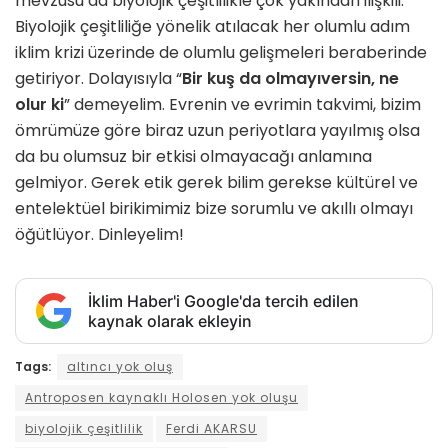
mevzusu da biyolojik çeşitlilikle çok yakından ilişkili.
Biyolojik çeşitliliğe yönelik atılacak her olumlu adım
iklim krizi üzerinde de olumlu gelişmeleri beraberinde
getiriyor. Dolayısıyla “
Bir kuş da olmayıversin, ne
olur ki
” demeyelim. Evrenin ve evrimin takvimi, bizim
ömrümüze göre biraz uzun periyotlara yayılmış olsa
da bu olumsuz bir etkisi olmayacağı anlamına
gelmiyor. Gerek etik gerek bilim gerekse kültürel ve
entelektüel birikimimiz bize sorumlu ve akıllı olmayı
öğütlüyor. Dinleyelim!
İklim Haber'i Google'da tercih edilen
kaynak olarak ekleyin
Tags:
altıncı yok oluş
Antroposen kaynaklı Holosen yok oluşu
biyolojik çeşitlilik
Ferdi AKARSU