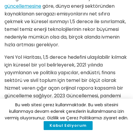
güncellemesine
göre, dünya enerji sektöründen
kaynaklanan seragazı emisyonlarını net sıfıra
çekmek ve küresel ısınmayı 1,5 derece ile sınırlamak,
temel temiz enerji teknolojilerinin rekor büyümesi
nedeniyle mümkün olsa da, birçok alanda ivmenin
hızla artması gerekiyor.
Yeni Yol Haritası, 1,5 derece hedefini ulaşılabilir kılmak
için küresel bir yol belirleyerek, 2021 yılında
yayımlanan ve politika yapıcılar, endüstri, finans
sektörü ve sivil toplum için temel bir ölçüt olarak
hizmet veren çığır açan orijinal rapora kapsamlı bir
güncelleme sağlıyor. 2023 Güncellemesi, pandemi
sonrası ekonomik toparlanma ve bazı temiz enerji
Bu web sitesi çerez kullanmaktadır. Bu web sitesini
teknolojilerindeki olağanüstü büyümenin yanı sıra,
kullanmaya devam ederek çerezlerin kullanılmasına izin
vermiş oluyorsunuz. Gizlilik ve Çerez Politikamızı ziyaret edin.
fosil yakıtlara yapılan yatırımların artması ve inatla
Kabul Ediyorum
yüksek emisyonlar da dahil olmak üzere son iki yılda