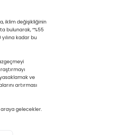
iklim değişikliğinin
fta bulunarak, “%55
 yılına kadar bu
vazgeçmeyi
araştırmayı
ı yasaklamak ve
alarını artırması
 araya gelecekler.