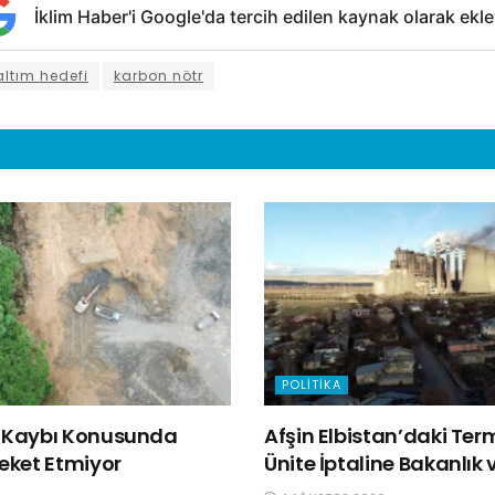
İklim Haber'i Google'da tercih edilen kaynak olarak ekle
ltım hedefi
karbon nötr
POLITIKA
ğa Kaybı Konusunda
Afşin Elbistan’daki Ter
reket Etmiyor
Ünite İptaline Bakanlık v