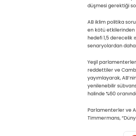
düşmesi gerektiği so
AB iklim politika s
en kötü etkilerinden
hedefi 1,5 derecelik
senaryolardan daha 
Yeşil parlamenterle
reddettiler ve Camb
yayımlayarak, AB’ni
yenilenebilir sübvans
halinde %60 oranında
Parlamenterler ve A
Timmermans, “Dünya 