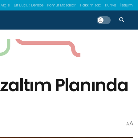
 Algısı
Bir Buçuk Derece
Kömür Masalları
Hakkımızda
Künye
İletişim
Azaltım Planında
A
A