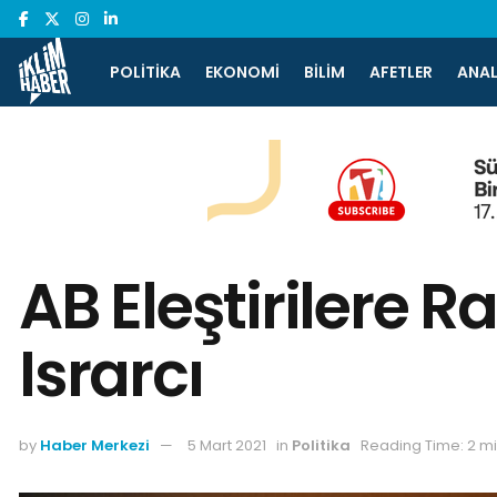
POLITIKA
EKONOMI
BILIM
AFETLER
ANAL
AB Eleştirilere
Israrcı
by
Haber Merkezi
5 Mart 2021
in
Politika
Reading Time: 2 m