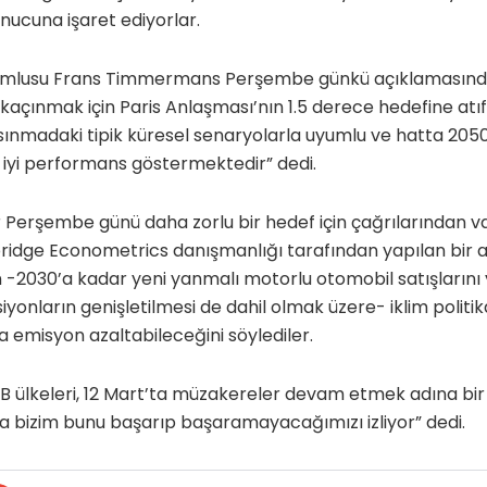
nucuna işaret ediyorlar.
orumlusu Frans Timmermans Perşembe günkü açıklamasında, 
 kaçınmak için Paris Anlaşması’nın 1.5 derece hedefine atı
 ısınmadaki tipik küresel senaryolarla uyumlu ve hatta 2050
iyi performans göstermektedir” dedi.
r Perşembe günü daha zorlu bir hedef için çağrılarından 
ridge Econometrics danışmanlığı tarafından yapılan bir 
n -2030’a kadar yeni yanmalı motorlu otomobil satışların
iyonların genişletilmesi de dahil olmak üzere- iklim politik
 emisyon azaltabileceğini söylediler.
B ülkeleri, 12 Mart’ta müzakereler devam etmek adına bir
bizim bunu başarıp başaramayacağımızı izliyor” dedi.