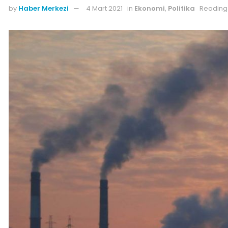
by
Haber Merkezi
4 Mart 2021
in
Ekonomi
,
Politika
Reading 