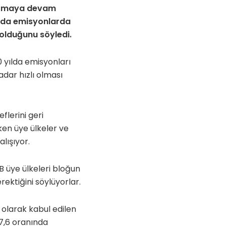
tışmaya devam
ılda emisyonlarda
 olduğunu söyledi.
0 yılda emisyonları
dar hızlı olması
flerini geri
ken üye ülkeler ve
lışıyor.
B üye ülkeleri bloğun
rektiğini söylüyorlar.
l olarak kabul edilen
%7,6 oranında