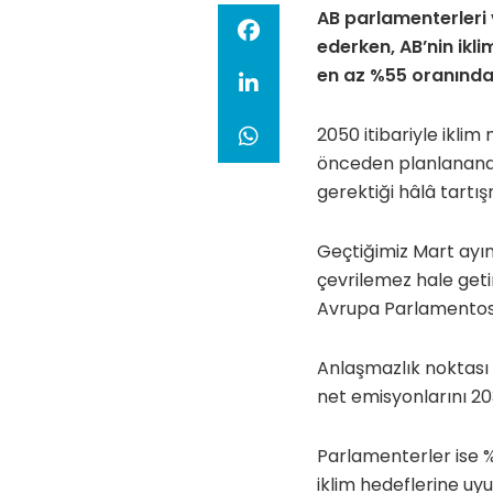
AB parlamenterleri
ederken, AB’nin ikl
en az %55 oranında 
2050 itibariyle ikli
önceden planlananda
gerektiği hâlâ tartış
Geçtiğimiz Mart ayın
çevrilemez hale geti
Avrupa Parlamentosu,
Anlaşmazlık noktası 
net emisyonlarını 203
Parlamenterler ise %6
iklim hedeflerine uy