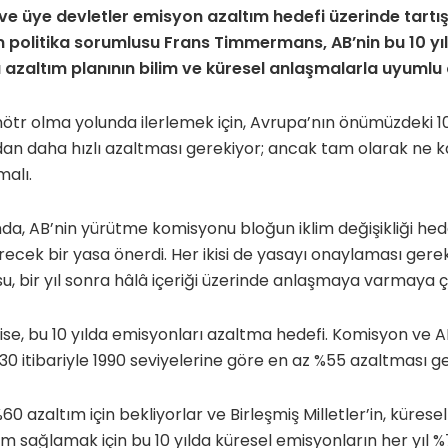
 ve üye devletler emisyon azaltım hedefi üzerinde tar
im politika sorumlusu Frans Timmermans, AB’nin bu 10 y
azaltım planının bilim ve küresel anlaşmalarla uyumlu
m nötr olma yolunda ilerlemek için, Avrupa’nın önümüzdeki 1
n daha hızlı azaltması gerekiyor; ancak tam olarak ne ka
malı.
da, AB’nin yürütme komisyonu bloğun iklim değişikliği hede
recek bir yasa önerdi. Her ikisi de yasayı onaylaması gere
 bir yıl sonra hâlâ içeriği üzerinde anlaşmaya varmaya ça
ise, bu 10 yılda emisyonları azaltma hedefi. Komisyon ve A
0 itibariyle 1990 seviyelerine göre en az %55 azaltması ge
0 azaltım için bekliyorlar ve Birleşmiş Milletler’in, kürese
um sağlamak için bu 10 yılda küresel emisyonların her yıl 