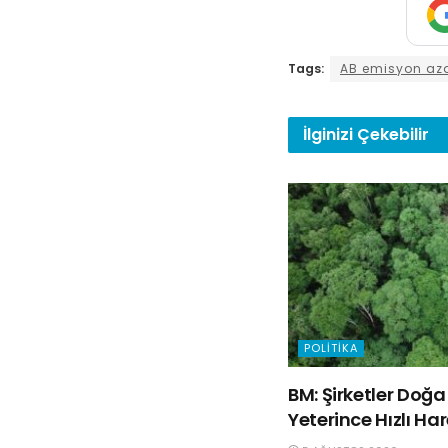
Tags:
AB emisyon aza
İlginizi
Çekebilir
POLITIKA
BM: Şirketler Do
Yeterince Hızlı Ha