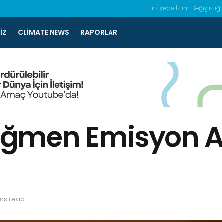
Türkiye’de İklim Değişlikliği
IZ
CLIMATE NEWS
RAPORLAR
 Rağmen Emisyon 
ins read