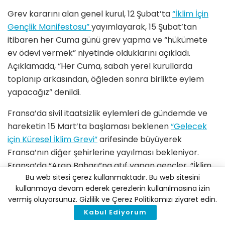
Grev kararını alan genel kurul, 12 Şubat’ta
“İklim İçin
Gençlik Manifestosu”
yayımlayarak, 15 Şubat’tan
itibaren her Cuma günü grev yapma ve “hükümete
ev ödevi vermek” niyetinde olduklarını açıkladı.
Açıklamada, “Her Cuma, sabah yerel kurullarda
toplanıp arkasından, öğleden sonra birlikte eylem
yapacağız” denildi.
Fransa’da sivil itaatsizlik eylemleri de gündemde ve
hareketin 15 Mart’ta başlaması beklenen
“Gelecek
için Küresel İklim Grevi”
arifesinde büyüyerek
Fransa’nın diğer şehirlerine yayılması bekleniyor.
Fransa’da “Arap Baharı”na atıf yapan gençler, “İklim
Bu web sitesi çerez kullanmaktadır. Bu web sitesini
Baharı” çağrısı yapıyor.
kullanmaya devam ederek çerezlerin kullanılmasına izin
Youth For Climate France eş kurucusu Romaric
vermiş oluyorsunuz. Gizlilik ve Çerez Politikamızı ziyaret edin.
Thurel, Fransa’daki eylemler ile ilgili şunları söylüyor:
Kabul Ediyorum