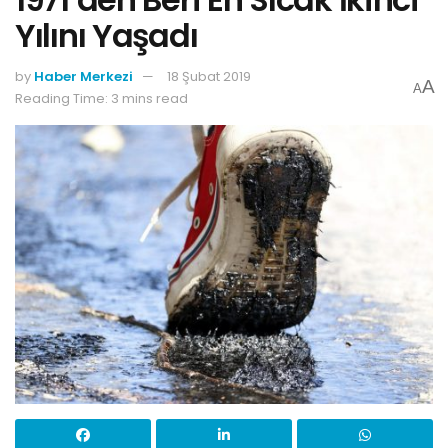
Yılını Yaşadı
by
Haber Merkezi
18 Şubat 2019
A
A
Reading Time: 3 mins read