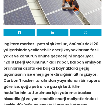
İngiltere merkezli petrol şirketi BP, önümüzdeki 20
yıl içerisinde yenilenebilir enerji kaynaklarının fosil
yakıt ve kömürün önüne geçeceğini öngörüyor.
“2019 Enerji Görünümü” adlı rapor, karbon emisyon
oranlarını azaltırken başka kaynaklara geçiş
aşamasının ise enerji gerektirdiğinin altını çiziyor.
Carbon Tracker tarafından yayımlanan bir rapora
göre ise, çoğu petrol ve gaz şirketi, iklim
hedeflerinin tutturulması için yatırımcı baskısı
hissedildiği ve yenilenebilir enerji maliyetlerindeki
keskin düşüşün gelecekteki arzı yok etmeye