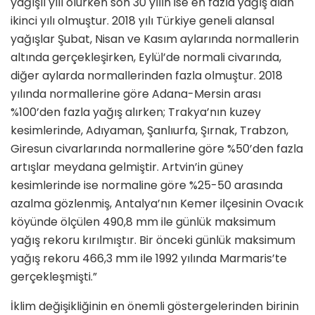
yağışlı yılı olurken son 30 yılın ise en fazla yağış alan
ikinci yılı olmuştur. 2018 yılı Türkiye geneli alansal
yağışlar Şubat, Nisan ve Kasım aylarında normallerin
altında gerçekleşirken, Eylül’de normali civarında,
diğer aylarda normallerinden fazla olmuştur. 2018
yılında normallerine göre Adana-Mersin arası
%100’den fazla yağış alırken; Trakya’nın kuzey
kesimlerinde, Adıyaman, Şanlıurfa, Şırnak, Trabzon,
Giresun civarlarında normallerine göre %50’den fazla
artışlar meydana gelmiştir. Artvin’in güney
kesimlerinde ise normaline göre %25-50 arasında
azalma gözlenmiş, Antalya’nın Kemer ilçesinin Ovacık
köyünde ölçülen 490,8 mm ile günlük maksimum
yağış rekoru kırılmıştır. Bir önceki günlük maksimum
yağış rekoru 466,3 mm ile 1992 yılında Marmaris’te
gerçekleşmişti.”
İklim değişikliğinin en önemli göstergelerinden birinin