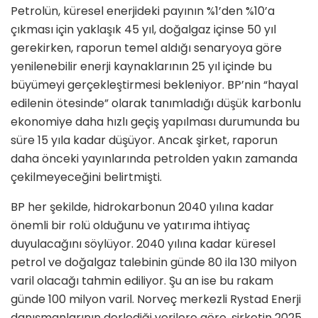
Petrolün, küresel enerjideki payının %1’den %10’a
çıkması için yaklaşık 45 yıl, doğalgaz içinse 50 yıl
gerekirken, raporun temel aldığı senaryoya göre
yenilenebilir enerji kaynaklarının 25 yıl içinde bu
büyümeyi gerçekleştirmesi bekleniyor. BP’nin “hayal
edilenin ötesinde” olarak tanımladığı düşük karbonlu
ekonomiye daha hızlı geçiş yapılması durumunda bu
süre 15 yıla kadar düşüyor. Ancak şirket, raporun
daha önceki yayınlarında petrolden yakın zamanda
çekilmeyeceğini belirtmişti.
BP her şekilde, hidrokarbonun 2040 yılına kadar
önemli bir rolü olduğunu ve yatırıma ihtiyaç
duyulacağını söylüyor. 2040 yılına kadar küresel
petrol ve doğalgaz talebinin günde 80 ila 130 milyon
varil olacağı tahmin ediliyor. Şu an ise bu rakam
günde 100 milyon varil. Norveç merkezli Rystad Enerji
danışmanlarının derlediği verilere göre, şirketin 2025