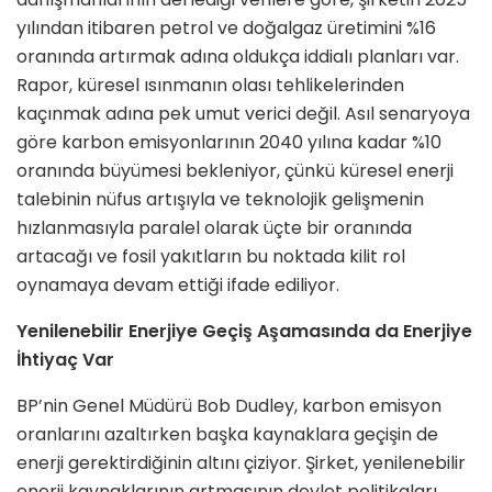
yılından itibaren petrol ve doğalgaz üretimini %16
oranında artırmak adına oldukça iddialı planları var.
Rapor, küresel ısınmanın olası tehlikelerinden
kaçınmak adına pek umut verici değil. Asıl senaryoya
göre karbon emisyonlarının 2040 yılına kadar %10
oranında büyümesi bekleniyor, çünkü küresel enerji
talebinin nüfus artışıyla ve teknolojik gelişmenin
hızlanmasıyla paralel olarak üçte bir oranında
artacağı ve fosil yakıtların bu noktada kilit rol
oynamaya devam ettiği ifade ediliyor.
Yenilenebilir Enerjiye Geçiş Aşamasında da Enerjiye
İhtiyaç Var
BP’nin Genel Müdürü Bob Dudley, karbon emisyon
oranlarını azaltırken başka kaynaklara geçişin de
enerji gerektirdiğinin altını çiziyor. Şirket, yenilenebilir
enerji kaynaklarının artmasının devlet politikaları,