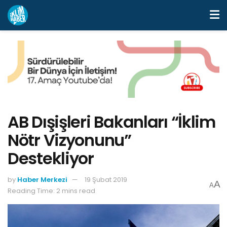
AB Dışişleri Bakanları “İklim
Nötr Vizyonunu”
Destekliyor
by
Haber Merkezi
19 Şubat 2019
A
A
Reading Time: 2 mins read