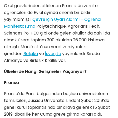
Okul grevlerinden etkilenen Fransız üniversite
öğrencileri de Eylül ayında önemli bir bildiri
yayımlamıştı.
Çevre için Uyarı Alarmı – Öğrenci
Manifestosu’na
Polytechnique, AgroParis Tech,
Sciences Po, HEC gibi önde gelen okullar da dahil da
olmak üzere toplam 300 okuldan 26.000 kişi imza
atmıştı. Manifesto’nun yerel versiyonları
şimdiden
Belçika
ve
İsveç’te
yayımlandı. Sırada
Almanya ve Birleşik Krallık var.
Ülkelerde Hangi Gelişmeler Yaşanıyor?
Fransa
Fransa’da Paris bölgesinden başlıca üniversitelerin
temsilcileri, Jussieu Üniversite’sinde 8 Şubat 2019’da
genel kurul toplantısında bir araya gelerek 15 Şubat
2019 itibari ile her Cuma greve çıkma kararı aldı.