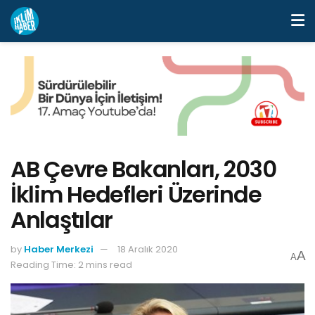
AB Çevre Bakanları, 2030
İklim Hedefleri Üzerinde
Anlaştılar
by
Haber Merkezi
18 Aralık 2020
A
A
Reading Time: 2 mins read