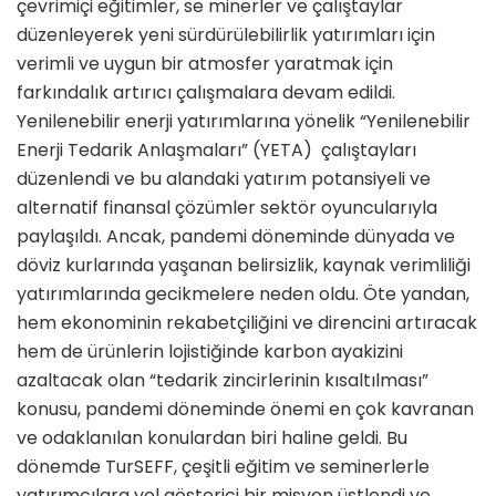
çevrimiçi eğitimler, se­ minerler ve çalıştaylar
düzenleyerek yeni sürdürülebilirlik yatırımları için
verimli ve uygun bir atmosfer yaratmak için
farkındalık artırıcı çalışmalara devam edildi.
Yenilenebilir enerji yatırımlarına yönelik “Yenilenebilir
Enerji Tedarik Anlaşmaları” (YETA) çalıştayları
düzenlendi ve bu alandaki yatırım potansiyeli ve
alternatif finansal çözümler sektör oyuncularıyla
paylaşıldı. Ancak, pandemi döneminde dünyada ve
döviz kurlarında yaşanan belirsizlik, kaynak verimliliği
yatırımlarında gecikmelere neden oldu. Öte yandan,
hem ekonominin rekabetçiliğini ve direncini artıracak
hem de ürünlerin lojistiğinde karbon ayakizini
azaltacak olan “tedarik zincirlerinin kısaltılması”
konusu, pandemi döneminde önemi en çok kavranan
ve odaklanılan konulardan biri haline geldi. Bu
dönemde TurSEFF, çeşitli eğitim ve seminerlerle
yatırımcılara yol gösterici bir misyon üstlendi ve