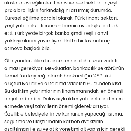
uluslararası eğilimler, finans ve reel sektörün yeşil
projelere ilişkin farkındalığını artırmış durum­da.
Küresel eğilime paralel olarak, Türk finans sektörü
yeşil yatırımları finanse etmenin avantajlarını fark
etti. Türkiye’de birçok banka şimdi Yeşil Tahvil
yaklaşımlarını yayımlıyor. Hatta bir kısmı ihraç
etmeye başladı bile.
Öte yandan, iklim finansmanının daha uzun vadeli
olması gerekiyor. Mevdu­atlar, bankacılık sektörünün
temel fon kaynağı olarak bankacılığın %57’sini
oluşturuyorlar ve ortalama vadeleri 90 günden kısa.
Bu da iklim yatırımlarının finansmanındaki en önemli
engeller­den biri. Dolayısıyla iklim yatırımlarını finanse
etmede yeşil tahvillerin önemi giderek artıyor.
Özellikle belediyelerin ve kamunun yapacağı ısıtma,
soğutma ve ulaştırmanın karbon ayakizinin
azaltılması ile su ve atık yönetimi altyapısı için gerekli