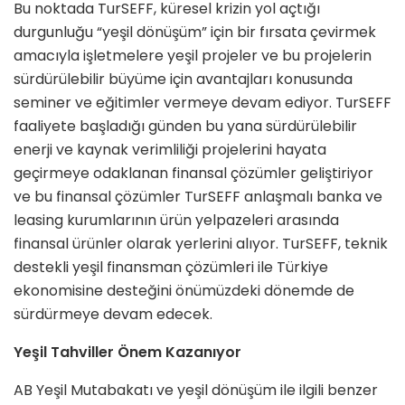
Bu noktada TurSEFF, küresel krizin yol açtığı
durgunluğu “yeşil dönüşüm” için bir fırsata çevirmek
amacıyla işlet­melere yeşil projeler ve bu projelerin
sürdürülebilir büyüme için avantajları konusunda
seminer ve eğitimler ver­meye devam ediyor. TurSEFF
faali­yete başladığı günden bu yana sürdü­rülebilir
enerji ve kaynak verimliliği projelerini hayata
geçirmeye odakla­nan finansal çözümler geliştiriyor
ve bu finansal çözümler TurSEFF anlaşmalı banka ve
leasing kurumlarının ürün yelpazeleri arasında
finansal ürünler olarak yerlerini alıyor. TurSEFF, tek­nik
destekli yeşil finansman çözümleri ile Türkiye
ekonomisine desteğini önümüzdeki dönemde de
sürdürmeye devam edecek.
Yeşil Tahviller Önem Kazanıyor
AB Yeşil Mutabakatı ve yeşil dönüşüm ile ilgili benzer