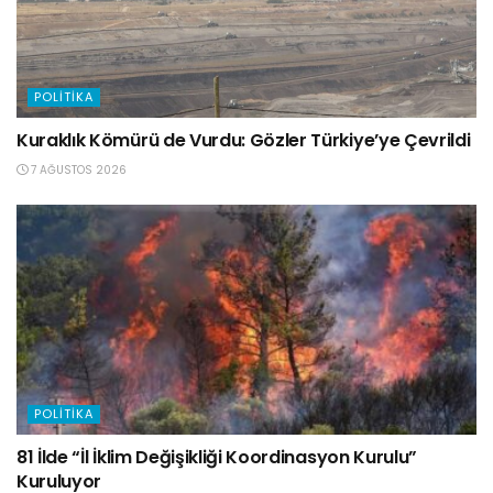
POLITIKA
Kuraklık Kömürü de Vurdu: Gözler Türkiye’ye Çevrildi
7 AĞUSTOS 2026
POLITIKA
81 İlde “İl İklim Değişikliği Koordinasyon Kurulu”
Kuruluyor