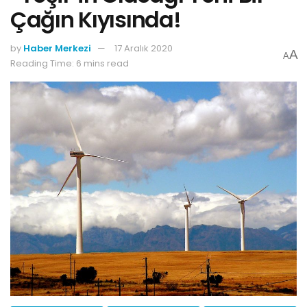
Çağın Kıyısında!
by
Haber Merkezi
17 Aralık 2020
A
A
Reading Time: 6 mins read