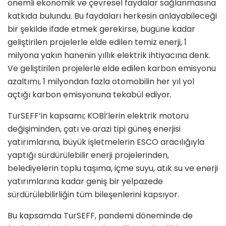
önemli ekonomik ve çevresel faydalar sağlanmasına
katkıda bulundu. Bu faydaları herkesin anlayabileceği
bir şekilde ifade etmek gerekirse, bugüne kadar
geliştirilen projelerle elde edilen temiz enerji, 1
milyona yakın hanenin yıllık elektrik ihtiyacına denk.
Ve geliştirilen projelerle elde edilen karbon emisyonu
azaltımı, 1 milyondan fazla otomobilin her yıl yol
açtığı karbon emisyonuna te­kabül ediyor.
TurSEFF’in kapsamı; KOBİ’lerin elektrik motoru
değişiminden, çatı ve arazi tipi güneş enerjisi
yatırımlarına, büyük işletmelerin ESCO aracılığıyla
yaptığı sürdürülebilir enerji projelerin­den,
belediyelerin toplu taşıma, içme suyu, atık su ve enerji
yatırımlarına ka­dar geniş bir yelpazede
sürdürülebilir­liğin tüm bileşenlerini kapsıyor.
Bu kapsamda TurSEFF, pandemi döneminde de