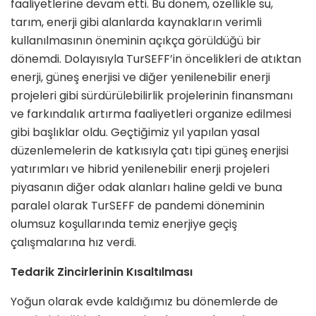
faaliyetlerine devam etti. Bu dönem, özellikle su,
tarım, enerji gibi alanlarda kaynakların ve­rimli
kullanılmasının öneminin açıkça görüldüğü bir
dönemdi. Dolayısıyla TurSEFF’in öncelikleri de atıktan
enerji, güneş enerjisi ve diğer yenile­nebilir enerji
projeleri gibi sürdürü­lebilirlik projelerinin finansmanı
ve farkındalık artırma faaliyetleri organize edilmesi
gibi başlıklar oldu. Geçtiği­miz yıl yapılan yasal
düzenlemelerin de katkısıyla çatı tipi güneş enerjisi
yatırımları ve hibrid yenilenebilir ener­ji projeleri
piyasanın diğer odak alan­ları haline geldi ve buna
paralel ola­rak TurSEFF de pandemi döneminin
olumsuz koşullarında temiz enerjiye geçiş
çalışmalarına hız verdi.
Tedarik Zincirlerinin Kısaltılması
Yoğun olarak evde kaldığımız bu dö­nemlerde de