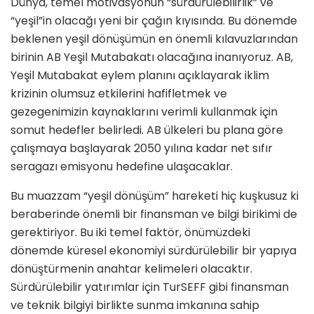
Dünya, temel motivasyonun “sürdürü­lebilirlik” ve
“yeşil”in olacağı yeni bir çağın kıyısında. Bu dönemde
beklenen yeşil dönüşümün en önemli kılavuz­larından
birinin AB Yeşil Mutabakatı olacağına inanıyoruz. AB,
Yeşil Muta­bakat eylem planını açıklayarak iklim
krizinin olumsuz etkilerini hafifletmek ve
gezegenimizin kaynaklarını verimli kullanmak için
somut hedefler belirle­di. AB ülkeleri bu plana göre
çalışmaya başlayarak 2050 yılına kadar net sıfır
seragazı emisyonu hedefine ulaşacak­lar.
Bu muazzam “yeşil dönüşüm” hareketi hiç kuşkusuz ki
beraberinde önemli bir finansman ve bilgi birikimi de
gerekti­riyor. Bu iki temel faktör, önümüzdeki
dönemde küresel ekonomiyi sürdürü­lebilir bir yapıya
dönüştürmenin anah­tar kelimeleri olacaktır.
Sürdürülebilir yatırımlar için TurSEFF gibi finans­man
ve teknik bilgiyi birlikte sunma imkanına sahip