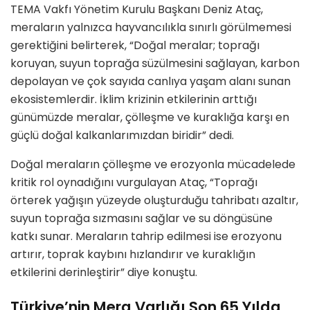
TEMA Vakfı Yönetim Kurulu Başkanı Deniz Ataç,
meraların yalnızca hayvancılıkla sınırlı görülmemesi
gerektiğini belirterek, “Doğal meralar; toprağı
koruyan, suyun toprağa süzülmesini sağlayan, karbon
depolayan ve çok sayıda canlıya yaşam alanı sunan
ekosistemlerdir. İklim krizinin etkilerinin arttığı
günümüzde meralar, çölleşme ve kuraklığa karşı en
güçlü doğal kalkanlarımızdan biridir” dedi.
Doğal meraların çölleşme ve erozyonla mücadelede
kritik rol oynadığını vurgulayan Ataç, “Toprağı
örterek yağışın yüzeyde oluşturduğu tahribatı azaltır,
suyun toprağa sızmasını sağlar ve su döngüsüne
katkı sunar. Meraların tahrip edilmesi ise erozyonu
artırır, toprak kaybını hızlandırır ve kuraklığın
etkilerini derinleştirir” diye konuştu.
Türkiye’nin Mera Varlığı Son 65 Yılda