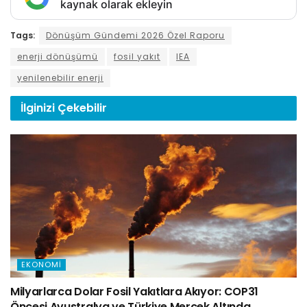
kaynak olarak ekleyin
Tags:
Dönüşüm Gündemi 2026 Özel Raporu
enerji dönüşümü
fosil yakıt
IEA
yenilenebilir enerji
İlginizi
Çekebilir
EKONOMI
Milyarlarca Dolar Fosil Yakıtlara Akıyor: COP31
Öncesi Avustralya ve Türkiye Mercek Altında