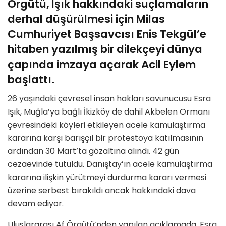
Örgütü, Işık hakkındaki suçlamaların
derhal düşürülmesi için Milas
Cumhuriyet Başsavcısı Enis Tekgül’e
hitaben yazılmış bir dilekçeyi dünya
çapında imzaya açarak
Acil Eylem
başlattı.
26 yaşındaki çevresel insan hakları savunucusu Esra
Işık, Muğla’ya bağlı İkizköy de dahil Akbelen Ormanı
çevresindeki köyleri etkileyen acele kamulaştırma
kararına karşı barışçıl bir protestoya katılmasının
ardından 30 Mart’ta gözaltına alındı. 42 gün
cezaevinde tutuldu. Danıştay’ın acele kamulaştırma
kararına ilişkin yürütmeyi durdurma kararı vermesi
üzerine serbest bırakıldı ancak hakkındaki dava
devam ediyor.
Uluslararası Af Örgütü’nden yapılan açıklamada,
Esra