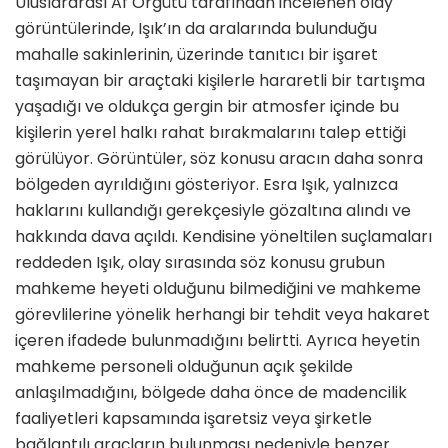
Uluslararası Af Örgütü tarafından incelenen olay
görüntülerinde, Işık’ın da aralarında bulunduğu
mahalle sakinlerinin, üzerinde tanıtıcı bir işaret
taşımayan bir araçtaki kişilerle hararetli bir tartışma
yaşadığı ve oldukça gergin bir atmosfer içinde bu
kişilerin yerel halkı rahat bırakmalarını talep ettiği
görülüyor. Görüntüler, söz konusu aracın daha sonra
bölgeden ayrıldığını gösteriyor. Esra Işık, yalnızca
haklarını kullandığı gerekçesiyle gözaltına alındı ve
hakkında dava açıldı
.
Kendisine yöneltilen suçlamaları
reddeden Işık, olay sırasında söz konusu grubun
mahkeme heyeti olduğunu bilmediğini ve mahkeme
görevlilerine yönelik herhangi bir tehdit veya hakaret
içeren ifadede bulunmadığını belirtti
.
Ayrıca heyetin
mahkeme personeli olduğunun açık şekilde
anlaşılmadığını, bölgede daha önce de madencilik
faaliyetleri kapsamında işaretsiz veya şirketle
bağlantılı araçların bulunması nedeniyle benzer