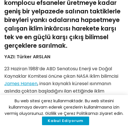
komplocu efsaneler üretmeye kadar
geniş bir yelpazede salınan taktiklerle
bireyleri yankı odalarına hapsetmeye
çalışan iklim inkârcısı harekete karşı
tek ve en güçlü karşı çıkış bilimsel
gerçeklere sarılmak.
YAZI: Türker ARSLAN
23 Haziran 1988’de ABD Senatosu Enerji ve Doğal
Kaynaklar Komitesi önüne çıkan NASA iklim bilimcisi
James Hansen
, insan kaynaklı küresel ısınmanın
aslında çoktan başladığını ilan ettiğinde iklim
değişikliği gerçeğini uluslararası gündemin içine geri
Bu web sitesi çerez kullanmaktadır. Bu web sitesini
dönülmez bir şekilde sokmuş oldu. İşin aslı insan
kullanmaya devam ederek çerezlerin kullanılmasına izin
kaynaklı küresel ısınma ve onun etkileri o güne kadar
vermiş oluyorsunuz. Gizlilik ve Çerez Politikamızı ziyaret edin.
bilinmiyor ya da üzerine hiç çalışılmamış, ilk kez
Kabul Ediyorum