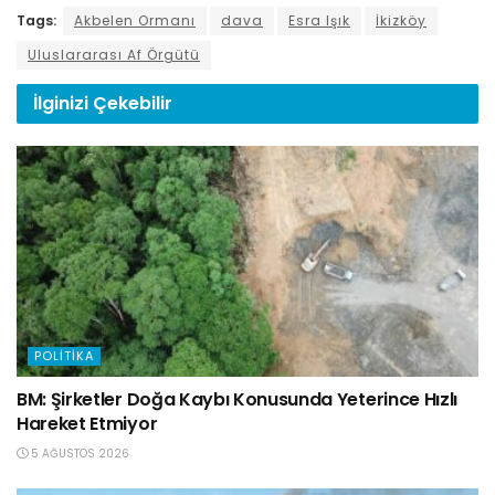
Tags:
Akbelen Ormanı
dava
Esra Işık
İkizköy
Uluslararası Af Örgütü
İlginizi
Çekebilir
POLITIKA
BM: Şirketler Doğa Kaybı Konusunda Yeterince Hızlı
Hareket Etmiyor
5 AĞUSTOS 2026