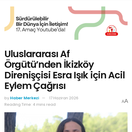
Uluslararası Af
Örgütü’nden İkizköy
Direnişçisi Esra Işık için Acil
Eylem Çağrısı
by
Haber Merkezi
17 Haziran 2026
A
A
Reading Time: 4 mins read