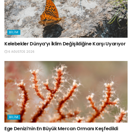
BILIM
Kelebekler Dünya’yı İklim Değişikliğine Karşı Uyarıyor
6 AĞUSTOS 2026
BILIM
Ege Denizi’nin En Büyük Mercan Ormanı Keşfedildi