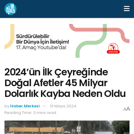
2024’ün İlk Çeyreğinde
Doğal Afetler 45 Milyar
Dolarlık Kayba Neden Oldu
by
Haber Merkezi
10 Mayıs 2024
A
A
Reading Time: 3 mins read