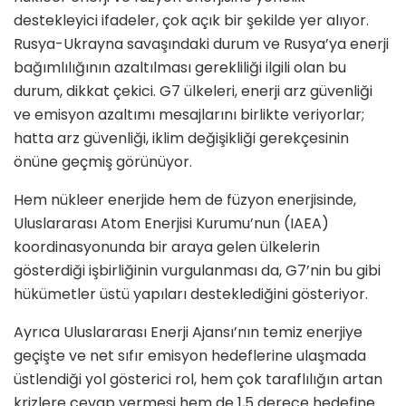
destekleyici ifadeler, çok açık bir şekilde yer alıyor.
Rusya-Ukrayna savaşındaki durum ve Rusya’ya enerji
bağımlılığının azaltılması gerekliliği ilgili olan bu
durum, dikkat çekici. G7 ülkeleri, enerji arz güvenliği
ve emisyon azaltımı mesajlarını birlikte veriyorlar;
hatta arz güvenliği, iklim değişikliği gerekçesinin
önüne geçmiş görünüyor.
Hem nükleer enerjide hem de füzyon enerjisinde,
Uluslararası Atom Enerjisi Kurumu’nun (IAEA)
koordinasyonunda bir araya gelen ülkelerin
gösterdiği işbirliğinin vurgulanması da, G7’nin bu gibi
hükümetler üstü yapıları desteklediğini gösteriyor.
Ayrıca Uluslararası Enerji Ajansı’nın temiz enerjiye
geçişte ve net sıfır emisyon hedeflerine ulaşmada
üstlendiği yol gösterici rol, hem çok taraflılığın artan
krizlere cevap vermesi hem de 1,5 derece hedefine