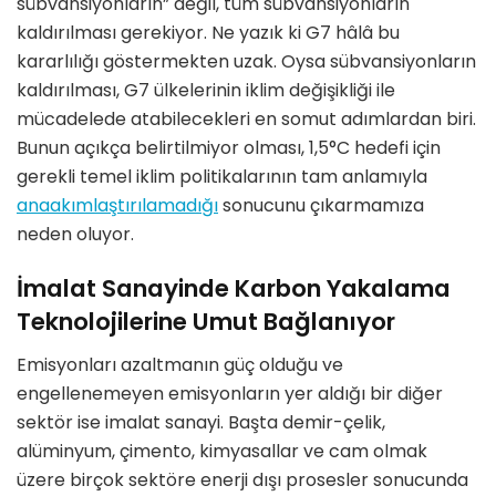
sübvansiyonların” değil, tüm sübvansiyonların
kaldırılması gerekiyor. Ne yazık ki G7 hâlâ bu
kararlılığı göstermekten uzak. Oysa sübvansiyonların
kaldırılması, G7 ülkelerinin iklim değişikliği ile
mücadelede atabilecekleri en somut adımlardan biri.
Bunun açıkça belirtilmiyor olması, 1,5°C hedefi için
gerekli temel iklim politikalarının tam anlamıyla
anaakımlaştırılamadığı
sonucunu çıkarmamıza
neden oluyor.
İmalat Sanayinde Karbon Yakalama
Teknolojilerine Umut Bağlanıyor
Emisyonları azaltmanın güç olduğu ve
engellenemeyen emisyonların yer aldığı bir diğer
sektör ise imalat sanayi. Başta demir-çelik,
alüminyum, çimento, kimyasallar ve cam olmak
üzere birçok sektöre enerji dışı prosesler sonucunda