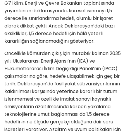
G7 İklim, Enerji ve Çevre Bakanları toplantısında
yayımlanan deklarasyonda, küresel ısınmayı 1,5
derece ile sınırlandırma hedefi, olumlu bir işaret
olarak dikkat çekti. Ancak Deklarasyon’daki bazı
eksiklikler, 1,5 derece hedefi için hâlâ yeterli
kararlılığın sağlanamadığını gösteriyor.
Ö
ncelikle kömürden çıkış için mutabık kalınan 2035
yılı, Uluslararası Enerji Ajansı’nın (IEA) ve
Hükümetlerarası İklim Değişikliği Paneli’nin (IPCC)
çalışmalarına göre, hedefe ulaşabilmek için geç bir
tarih. Deklarasyon’da fosil yakıt sübvansiyonlarının
kaldırılması karşısında yeterince kararlı bir tutum
izlenmemesi ve özellikle imalat sanayi kaynaklı
emisyonların azaltılmasında karbon yakalama
teknolojilerine umut bağlanması da 1,5 derece
hedefinin ne ölçüde gerçekçi olduğuna dair soru
işaretleri yaratıyor. Azaltım ve uyum politikaları için