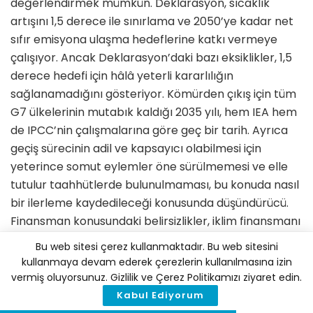
değerlendirmek mümkün. Deklarasyon, sıcaklık
artışını 1,5 derece ile sınırlama ve 2050’ye kadar net
sıfır emisyona ulaşma hedeflerine katkı vermeye
çalışıyor. Ancak Deklarasyon’daki bazı eksiklikler, 1,5
derece hedefi için hâlâ yeterli kararlılığın
sağlanamadığını gösteriyor. Kömürden çıkış için tüm
G7 ülkelerinin mutabık kaldığı 2035 yılı, hem IEA hem
de IPCC’nin çalışmalarına göre geç bir tarih. Ayrıca
geçiş sürecinin adil ve kapsayıcı olabilmesi için
yeterince somut eylemler öne sürülmemesi ve elle
tutulur taahhütlerde bulunulmaması, bu konuda nasıl
bir ilerleme kaydedileceği konusunda düşündürücü.
Finansman konusundaki belirsizlikler, iklim finansmanı
alanında daha fazla şeffaflık gerektiğini gösteriyor.
Bu web sitesi çerez kullanmaktadır. Bu web sitesini
Enerji arz güvenliği her ne kadar temiz enerjiyle
kullanmaya devam ederek çerezlerin kullanılmasına izin
birlikte anılsa da, getirdiği endişeler, 1,5 derece hedefi
vermiş oluyorsunuz. Gizlilik ve Çerez Politikamızı ziyaret edin.
için gereken performansı kısa ve orta vadede
Kabul Ediyorum
etkileyeceğe benziyor. Sonuç olarak, G7 Bakanlar