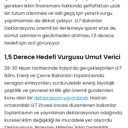
gereken iklim finansmanı hakkında şeffaflıktan uzak
bir tutum izlenmesi ve adil geçiş için yeterli vurgu
yapılmaması da dikkat çekiyor. G7 Bakanlar
Deklarasyonu önemli bir ilerlemeye işaret etse de,
somut adımların gecikmeden atılması, 1,5 derece
hedefi için acil görünüyor.
1,5 Derece Hedefi Vurgusu Umut Verici
29-30 Nisan tarihlerinde İtalya’da gerçekleştirilen G7
İklim, Enerji ve Çevre Bakanları toplantısında,
seragazı emisyonları, sürdürülebilir enerji, biyolojik
çeşitlilik ve çevresel kirlilik gibi önemli gündemleri
konu alan bir
deklarasyon yayımlandı
. Haziran
ortasındaki G7 Zirvesi öncesi düzenlenen bakanlar
toplantısının ve yayınlanan deklarasyonun odağında,
küresel iklim değişikliği ile mücadele yer alıyordu.
Deklarasyon, Birleşmiş Milletler İklim Değişikliği