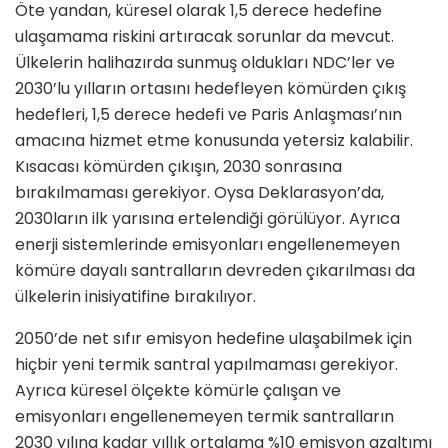
Öte yandan, küresel olarak 1,5 derece hedefine
ulaşamama riskini artıracak sorunlar da mevcut.
Ülkelerin halihazırda sunmuş oldukları NDC’ler ve
2030’lu yılların ortasını hedefleyen kömürden çıkış
hedefleri, 1,5 derece hedefi ve Paris Anlaşması’nın
amacına hizmet etme konusunda yetersiz kalabilir.
Kısacası kömürden çıkışın, 2030 sonrasına
bırakılmaması gerekiyor. Oysa Deklarasyon’da,
2030ların ilk yarısına ertelendiği görülüyor. Ayrıca
enerji sistemlerinde emisyonları engellenemeyen
kömüre dayalı santralların devreden çıkarılması da
ülkelerin inisiyatifine bırakılıyor.
2050’de net sıfır emisyon hedefine ulaşabilmek için
hiçbir yeni termik santral yapılmaması gerekiyor.
Ayrıca küresel ölçekte kömürle çalışan ve
emisyonları engellenemeyen termik santralların
2030 yılına kadar yıllık ortalama %10 emisyon azaltımı