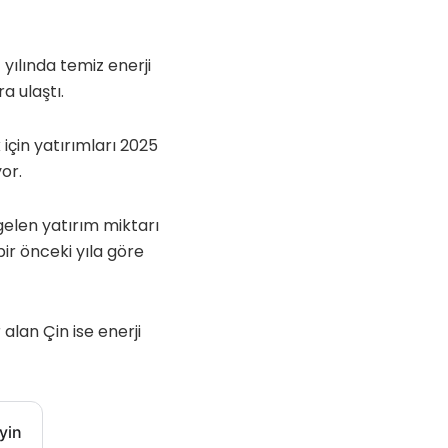
yılında temiz enerji
a ulaştı.
çin yatırımları 2025
or.
gelen yatırım miktarı
bir önceki yıla göre
 alan Çin ise enerji
yin