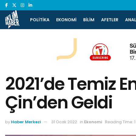
POLITIKA
EKONOMI
BILIM
AFETLER
ANAL
2021’de Temiz Ene
Çin’den Geldi
by
Haber Merkezi
31 Ocak 2022
in
Ekonomi
Reading Time: 1