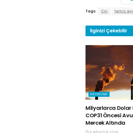
Tags:
Çin
temiz ene
İlginizi
Çekebilir
EKONOMI
Milyarlarca Dolar 
COP31 Öncesi Avus
Mercek Altında
6 AĞUSTOS 2026