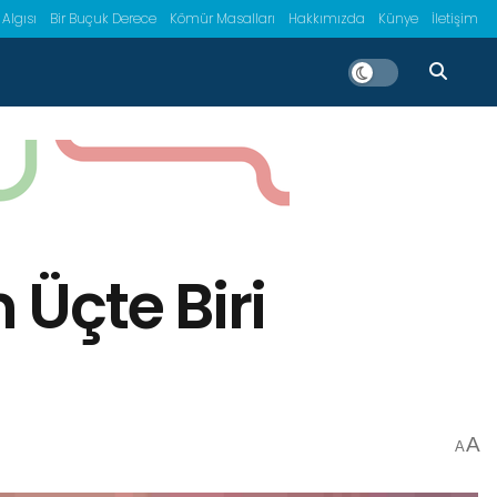
 Algısı
Bir Buçuk Derece
Kömür Masalları
Hakkımızda
Künye
İletişim
 Üçte Biri
A
A