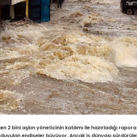
den 2 bini aşkın yöneticinin katılımı ile hazırladığı rapo
e duyulan endişeler büyüyor. Ancak iş dünyası sürdürülebili