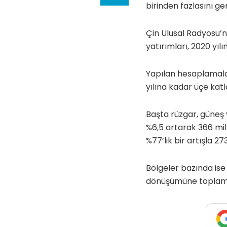
birinden fazlasını ger
Çin Ulusal Radyosu’n
yatırımları, 2020 yıl
Yapılan hesaplamala
yılına kadar üçe katl
Başta rüzgar, güneş 
%6,5 artarak 366 mily
%77’lik bir artışla 27
Bölgeler bazında ise 
dönüşümüne toplam 2