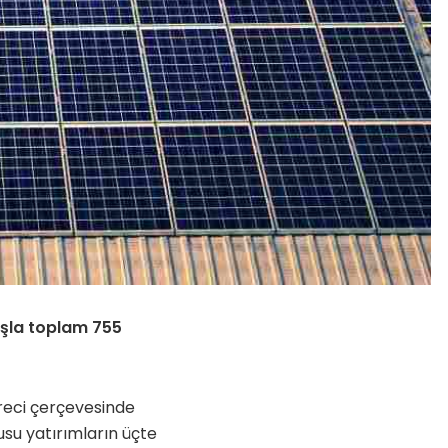
tışla toplam 755
reci çerçevesinde
nusu yatırımların üçte