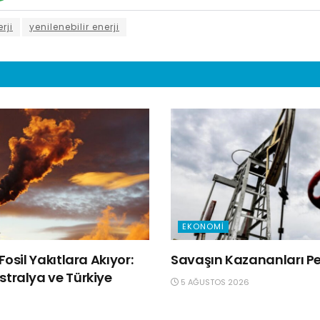
rji
yenilenebilir enerji
EKONOMI
Fosil Yakıtlara Akıyor:
Savaşın Kazananları Pet
tralya ve Türkiye
5 AĞUSTOS 2026