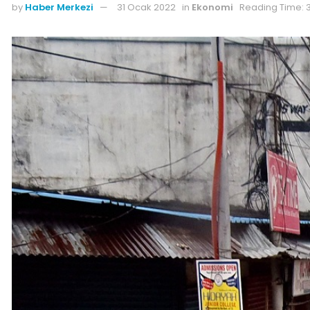
by
Haber Merkezi
31 Ocak 2022
in
Ekonomi
Reading Time: 