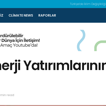
Türkiye’de İklim Değişlikliği
IZ
CLIMATE NEWS
RAPORLAR
rji Yatırımlarının
 min read