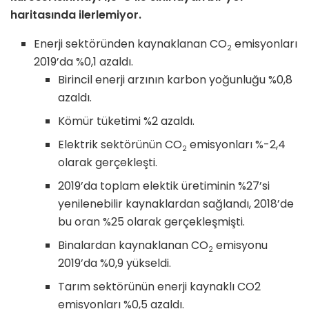
haritasında ilerlemiyor.
Enerji sektöründen kaynaklanan CO
emisyonları
2
2019’da %0,1 azaldı.
Birincil enerji arzının karbon yoğunluğu %0,8
azaldı.
Kömür tüketimi %2 azaldı.
Elektrik sektörünün CO
emisyonları %-2,4
2
olarak gerçekleşti.
2019’da toplam elektik üretiminin %27’si
yenilenebilir kaynaklardan sağlandı, 2018’de
bu oran %25 olarak gerçekleşmişti.
Binalardan kaynaklanan CO
emisyonu
2
2019’da %0,9 yükseldi.
Tarım sektörünün enerji kaynaklı CO2
emisyonları %0,5 azaldı.