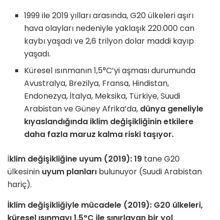
1999 ile 2019 yılları arasında, G20 ülkeleri aşırı
hava olayları nedeniyle yaklaşık 220.000 can
kaybı yaşadı ve 2,6 trilyon dolar maddi kayıp
yaşadı.
Küresel ısınmanın 1,5°C’yi aşması durumunda
Avustralya, Brezilya, Fransa, Hindistan,
Endonezya, İtalya, Meksika, Türkiye, Suudi
Arabistan ve Güney Afrika’da,
dünya geneliyle
kıyaslandığında iklim değişikliğinin etkilere
daha fazla maruz kalma riski taşıyor.
İ
klim değişikliğine uyum (2019):
19
tane G20
ülkesinin
uyum planları
bulunuyor (Suudi Arabistan
hariç).
İklim değişikliğiyle mücadele (2019): G20 ülkeleri,
küresel ısınmayı 1,5°C ile sınırlayan bir yol