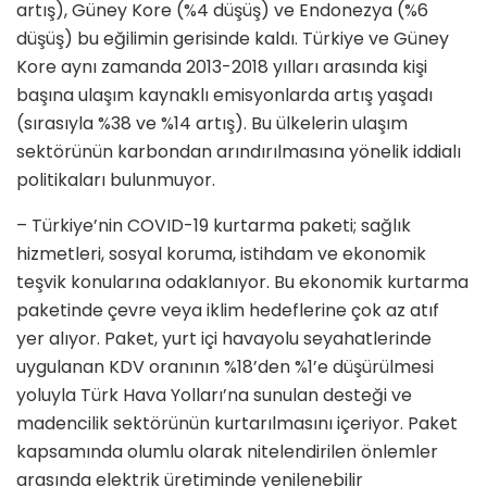
artış), Güney Kore (%4 düşüş) ve Endonezya (%6
düşüş) bu eğilimin gerisinde kaldı. Türkiye ve Güney
Kore aynı zamanda 2013-2018 yılları arasında kişi
başına ulaşım kaynaklı emisyonlarda artış yaşadı
(sırasıyla %38 ve %14 artış). Bu ülkelerin ulaşım
sektörünün karbondan arındırılmasına yönelik iddialı
politikaları bulunmuyor.
– Türkiye’nin COVID-19 kurtarma paketi; sağlık
hizmetleri, sosyal koruma, istihdam ve ekonomik
teşvik konularına odaklanıyor. Bu ekonomik kurtarma
paketinde çevre veya iklim hedeflerine çok az atıf
yer alıyor. Paket, yurt içi havayolu seyahatlerinde
uygulanan KDV oranının %18’den %1’e düşürülmesi
yoluyla Türk Hava Yolları’na sunulan desteği ve
madencilik sektörünün kurtarılmasını içeriyor. Paket
kapsamında olumlu olarak nitelendirilen önlemler
arasında elektrik üretiminde yenilenebilir