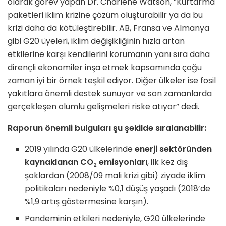
olarak görev yapan Dr. Charlene Watson, “Kurtarma
paketleri iklim krizine çözüm oluşturabilir ya da bu
krizi daha da kötüleştirebilir. AB, Fransa ve Almanya
gibi G20 üyeleri, iklim değişikliğinin hızla artan
etkilerine karşı kendilerini korumanın yanı sıra daha
dirençli ekonomiler inşa etmek kapsamında çoğu
zaman iyi bir örnek teşkil ediyor. Diğer ülkeler ise fosil
yakıtlara önemli destek sunuyor ve son zamanlarda
gerçekleşen olumlu gelişmeleri riske atıyor” dedi.
Raporun önemli bulguları şu şekilde sıralanabilir:
2019 yılında G20 ülkelerinde
enerji sektöründen
kaynaklanan CO
emisyonları
, ilk kez dış
2
şoklardan (2008/09 mali krizi gibi) ziyade iklim
politikaları nedeniyle %0,1 düşüş yaşadı (2018’de
%1,9 artış göstermesine karşın).
Pandeminin etkileri nedeniyle, G20 ülkelerinde