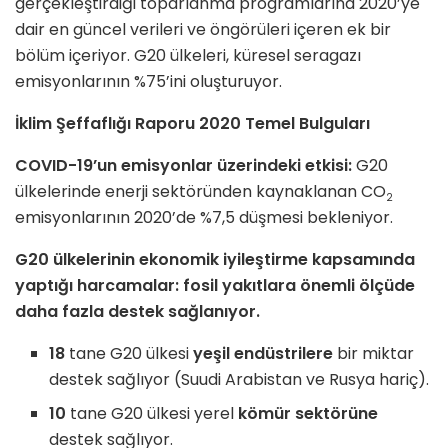
gerçekleştirdiği toparlanma programlarına 2020’ye
dair en güncel verileri ve öngörüleri içeren ek bir
bölüm içeriyor. G20 ülkeleri, küresel seragazı
emisyonlarının %75’ini oluşturuyor.
İklim Şeffaflığı Raporu 2020 Temel Bulguları
COVID-19’un emisyonlar üzerindeki etkisi:
G20
ülkelerinde enerji sektöründen kaynaklanan CO
2
emisyonlarının 2020’de %7,5 düşmesi bekleniyor.
G20 ülkelerinin ekonomik iyileştirme kapsamında
yaptığı harcamalar: fosil yakıtlara önemli ölçüde
daha fazla destek sağlanıyor.
18
tane G20 ülkesi
yeşil endüstrilere
bir miktar
destek sağlıyor (Suudi Arabistan ve Rusya hariç).
10
tane G20 ülkesi yerel
kömür sektörüne
destek sağlıyor.