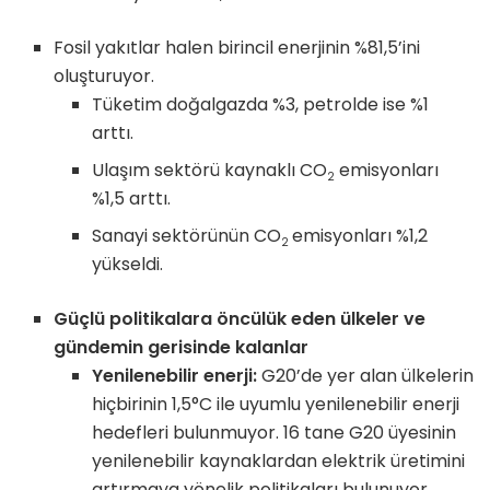
Fosil yakıtlar halen birincil enerjinin %81,5’ini
oluşturuyor.
Tüketim doğalgazda %3, petrolde ise %1
arttı.
Ulaşım sektörü kaynaklı CO
emisyonları
2
%1,5 arttı.
Sanayi sektörünün CO
emisyonları %1,2
2
yükseldi.
Güçlü politikalara öncülük eden ülkeler ve
gündemin gerisinde kalanlar
Yenilenebilir enerji:
G20’de yer alan ülkelerin
hiçbirinin 1,5°C ile uyumlu yenilenebilir enerji
hedefleri bulunmuyor. 16 tane G20 üyesinin
yenilenebilir kaynaklardan elektrik üretimini
artırmaya yönelik politikaları bulunuyor