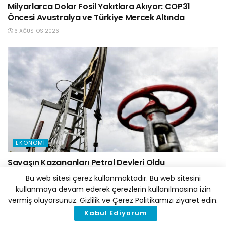
Milyarlarca Dolar Fosil Yakıtlara Akıyor: COP31
Öncesi Avustralya ve Türkiye Mercek Altında
6 AĞUSTOS 2026
EKONOMI
Savaşın Kazananları Petrol Devleri Oldu
5 AĞUSTOS 2026
Bu web sitesi çerez kullanmaktadır. Bu web sitesini
kullanmaya devam ederek çerezlerin kullanılmasına izin
vermiş oluyorsunuz. Gizlilik ve Çerez Politikamızı ziyaret edin.
Kabul Ediyorum