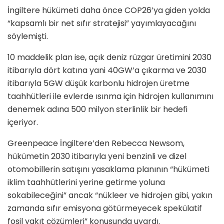
İngiltere hükümeti daha önce COP26’ya giden yolda
“kapsamlı bir net sıfır stratejisi” yayımlayacağını
söylemişti.
10 maddelik plan ise, açık deniz rüzgar üretimini 2030
itibarıyla dört katına yani 40GW’a çıkarma ve 2030
itibarıyla 5GW düşük karbonlu hidrojen üretme
taahhütleri ile evlerde ısınma için hidrojen kullanımını
denemek adına 500 milyon sterlinlik bir hedefi
içeriyor.
Greenpeace İngiltere’den Rebecca Newsom,
hükümetin 2030 itibarıyla yeni benzinli ve dizel
otomobillerin satışını yasaklama planının “hükümeti
iklim taahhütlerini yerine getirme yoluna
sokabileceğini” ancak “nükleer ve hidrojen gibi, yakın
zamanda sıfır emisyona götürmeyecek spekülatif
fosil yakıt çözümleri” konusunda uyardı.