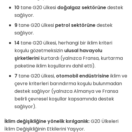
10
tane G20 ülkesi
doğalgaz sektörüne
destek
sağlıyor.
9
tane G20 ülkesi
petrol sektörüne
destek
sağlıyor.
14
tane G20 ülkesi, herhangi bir iklim kriteri
koşulu gözetmeksizin
ulusal havayolu
şirketlerini
kurtardı (yalnızca Fransa, kurtarma
paketine iklim koşullarını dahil etti).
7
tane G20 ülkesi,
otomobil endüstrisine
iklim ve
çevre kriterleri barındırma koşulu bulunmadan
destek sağlıyor (yalnızca Almanya ve Fransa
belirli çevresel koşullar kapsamında destek
sağlıyor).
İklim değişikliğine yönelik kırılganlık:
G20 Ülkeleri
İklim Değişikliğinin Etkilerini Yaşıyor.