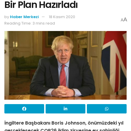
Bir Plan Hazırladı
by
Haber Merkezi
18 Kasım 2020
A
A
Reading Time: 3 mins read
İngiltere Başbakanı Boris Johnson, önümüzdeki yıl
gerçekleşecek COP26 iklim zirvesine ev sahipliği