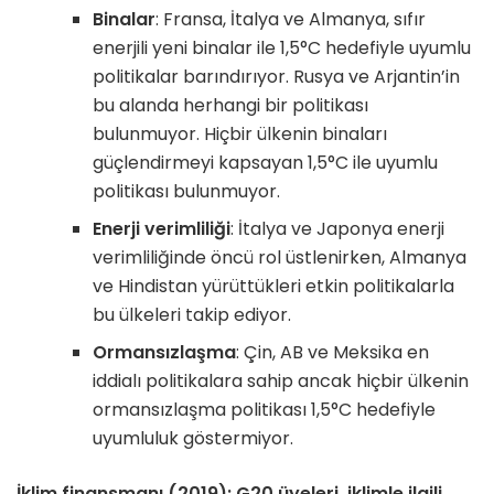
Binalar
: Fransa, İtalya ve Almanya, sıfır
enerjili yeni binalar ile 1,5°C hedefiyle uyumlu
politikalar barındırıyor. Rusya ve Arjantin’in
bu alanda herhangi bir politikası
bulunmuyor. Hiçbir ülkenin binaları
güçlendirmeyi kapsayan 1,5°C ile uyumlu
politikası bulunmuyor.
Enerji verimliliği
: İtalya ve Japonya enerji
verimliliğinde öncü rol üstlenirken, Almanya
ve Hindistan yürüttükleri etkin politikalarla
bu ülkeleri takip ediyor.
Ormansızlaşma
: Çin, AB ve Meksika en
iddialı politikalara sahip ancak hiçbir ülkenin
ormansızlaşma politikası 1,5°C hedefiyle
uyumluluk göstermiyor.
İklim finansmanı (2019): G20 üyeleri, iklimle ilgili