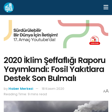
2020 İklim Şeffaflığı Raporu
Yayımlandı: Fosil Yakıtlara
Destek Son Bulmalı
by
Haber Merkezi
18 Kasım 2020
A
A
Reading Time: 9 mins read