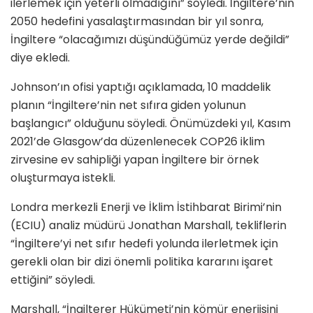
ilerlemek için yeterli olmadığını” söyledi. İngiltere’nin
2050 hedefini yasalaştırmasından bir yıl sonra,
İngiltere “olacağımızı düşündüğümüz yerde değildi”
diye ekledi.
Johnson’ın ofisi yaptığı açıklamada, 10 maddelik
planın “İngiltere’nin net sıfıra giden yolunun
başlangıcı” olduğunu söyledi. Önümüzdeki yıl, Kasım
2021’de Glasgow’da düzenlenecek COP26 iklim
zirvesine ev sahipliği yapan İngiltere bir örnek
oluşturmaya istekli.
Londra merkezli Enerji ve İklim İstihbarat Birimi’nin
(ECIU) analiz müdürü Jonathan Marshall, tekliflerin
“İngiltere’yi net sıfır hedefi yolunda ilerletmek için
gerekli olan bir dizi önemli politika kararını işaret
ettiğini” söyledi.
Marshall, “İngilterer Hükümeti’nin kömür enerjisini