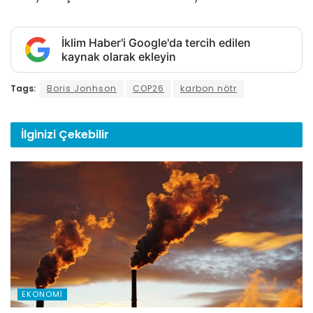
İklim Haber'i Google'da tercih edilen
kaynak olarak ekleyin
Tags:
Boris Jonhson
COP26
karbon nötr
İlginizi
Çekebilir
EKONOMI