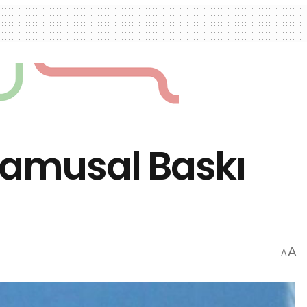
 Kamusal Baskı
A
A