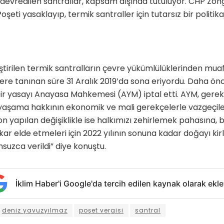
 devredilen santrallar, kapsam dışında tutuluyor. CHP Zong
şeti yasaklayıp, termik santraller için tutarsız bir politika 
ştirilen termik santralların çevre yükümlülüklerinden mua
re tanınan süre 31 Aralık 2019’da sona eriyordu. Daha ön
ir yasayı Anayasa Mahkemesi (AYM) iptal etti. AYM, gerekç
 yaşama hakkının ekonomik ve mali gerekçelerle vazgeçil
Son yapılan değişiklikle ise halkımızı zehirlemek pahasına, 
ıkar elde etmeleri için 2022 yılının sonuna kadar doğayı kir
suzca verildi” diye konuştu.
İklim Haber'i Google'da tercih edilen kaynak olarak ekle
deniz yavuzyılmaz
poşet vergisi
santral