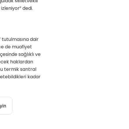
uldak Milletvekili
izleniyor” dedi.
f tutulmasına dair
ce de muafiyet
esinde sağlıklı ve
ecek haklardan
bu termik santral
letebildikleri kadar
yin