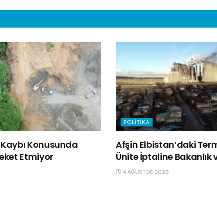
POLITIKA
ğa Kaybı Konusunda
Afşin Elbistan’daki Ter
reket Etmiyor
Ünite İptaline Bakanlık v
4 AĞUSTOS 2026