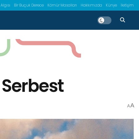
 Algısı
Bir Buçuk Derece
Kömür Masalları
Hakkımızda
Künye
İletişim
 Serbest
A
A