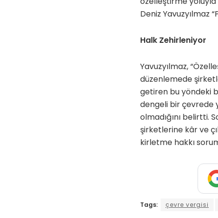
özelleştirme yoluyla
Deniz Yavuzyılmaz “Po
Halk Zehirleniyor
Yavuzyılmaz, “Özelle
düzenlemede şirketle
getiren bu yöndeki b
dengeli bir çevrede
olmadığını belirtti. 
şirketlerine kâr ve ç
kirletme hakkı sorum
Tags:
çevre vergisi