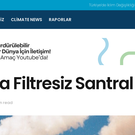
Türkiye’de İklim Değişlikliği
IZ
CLIMATE NEWS
RAPORLAR
Filtresiz Santral
in read