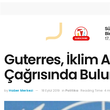
Guterres, İklim 
Çağrısında Bul
by
Haber Merkezi
18 Eylül 2019
in
Politika
Reading Time: 4 m