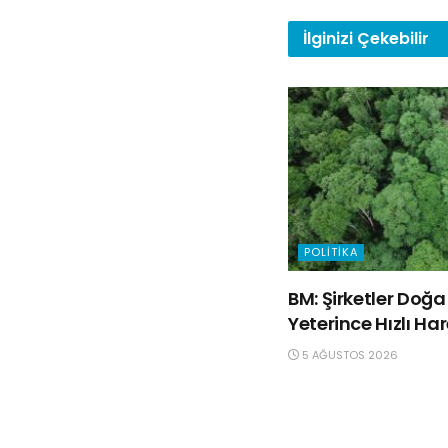
İlginizi
Çekebilir
POLITIKA
BM: Şirketler Do
Yeterince Hızlı Ha
5 AĞUSTOS 2026