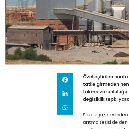
Özelleştirilen sant
tatile girmeden hem
takma zorunluluğu 
değişiklik tepki yara
Sözcü gazetesinden D
arıtma tesisi de den