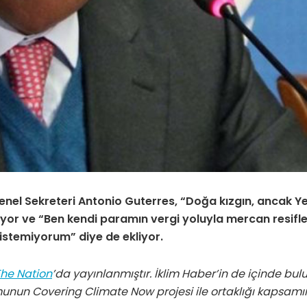
Genel Sekreteri Antonio Guterres, “Doğa kızgın, ancak Ye
diyor ve “Ben kendi paramın vergi yoluyla mercan resifle
 istemiyorum” diye de ekliyor.
he Nation
’da yayınlanmıştır. İklim Haber’in de içinde b
munun Covering Climate Now projesi ile ortaklığı kapsam