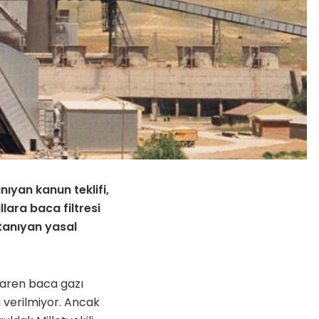
ıyan kanun teklifi,
lara baca filtresi
tanıyan yasal
baren baca gazı
n verilmiyor. Ancak