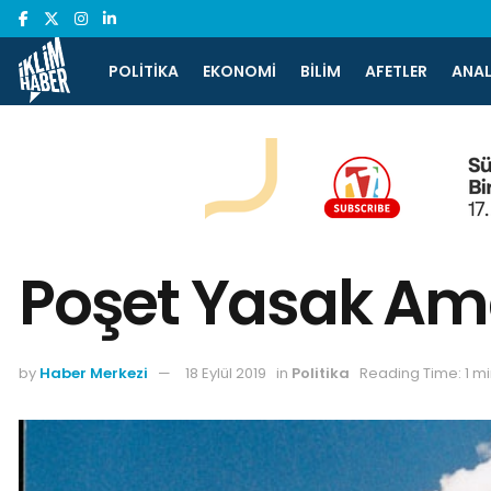
POLITIKA
EKONOMI
BILIM
AFETLER
ANAL
Poşet Yasak Ama 
by
Haber Merkezi
18 Eylül 2019
in
Politika
Reading Time: 1 m