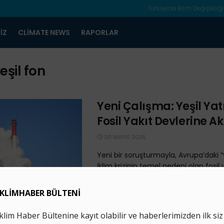
Türkiye’de İklim Değişlikliği
IZ
CLIMATE NEWS
RAPORLAR
eşil fon
Yeni Çalışma: Yeşil Yat
Fosil Yakıt Devlerine A
20 MAYIS 2025
Yeni bir soruşturmayla, Avrupa’daki “y
iklim krizinin temel nedeni olan fosil 
sektöründe faaliyet gösteren büyük 
...