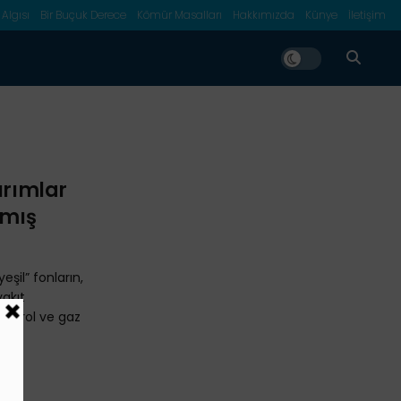
 Algısı
Bir Buçuk Derece
Kömür Masalları
Hakkımızda
Künye
İletişim
ırımlar
kmış
eşil” fonların,
yakıt
petrol ve gaz