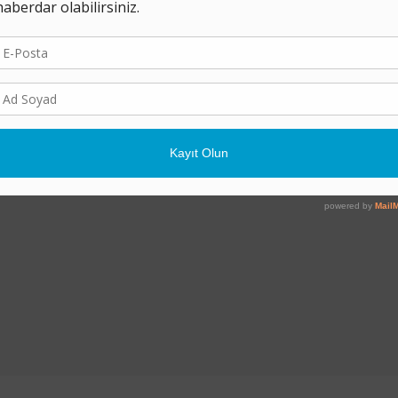
gısı
Bir Buçuk Derece
Kömür Masalları
Hakkımızda
K