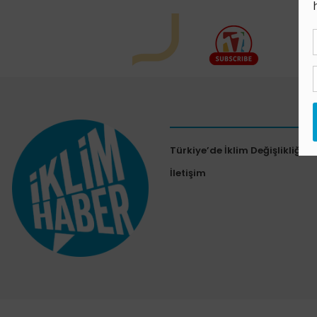
Türkiye’de İklim Değişlikliği Al
İletişim