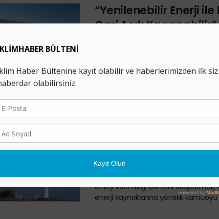
“Yenilenebilir Enerji ile 
Cari Açık Kapanabilir”
14 EYLÜL 2020
YENADER Başkanı Kerem Alkin, Türkiye
yenilenebilir enerji üretimiyle bir yan
açığının kapanacağını, diğer yandan
kendi kendine yetebilen ülke ...
Yenilenebilir Enerji
Araştırmaları Derneği
3 TEMMUZ 2020
Yenilenebilir Enerji Araştırmaları Der
ve Türkiye'nin ekolojik dengesini ko
enerji verimliliği bilincini oluşturmak, 
enerji kaynaklarına yönelik kamuoyu .