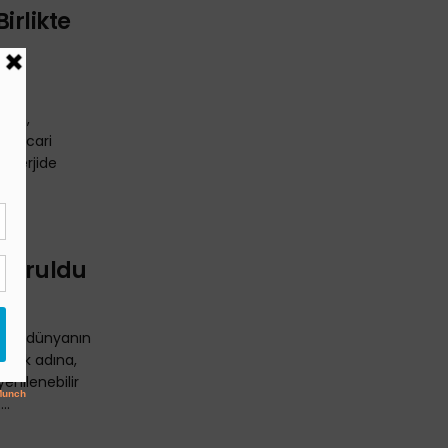
Birlikte
’nin,
dan cari
 enerjide
 Kuruldu
neği, dünyanın
rumak adına,
yenilenebilir
..