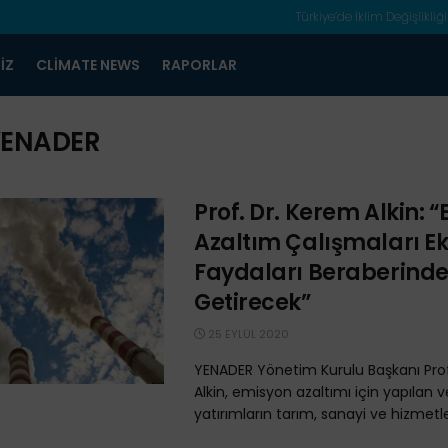
Türkiye’de İklim Değişlikliği
IZ
CLIMATE NEWS
RAPORLAR
YENADER
Prof. Dr. Kerem Alkin: 
Azaltım Çalışmaları E
Faydaları Beraberind
Getirecek”
25 EYLÜL 2020
YENADER Yönetim Kurulu Başkanı Prof
Alkin, emisyon azaltımı için yapılan 
yatırımların tarım, sanayi ve hizmetler