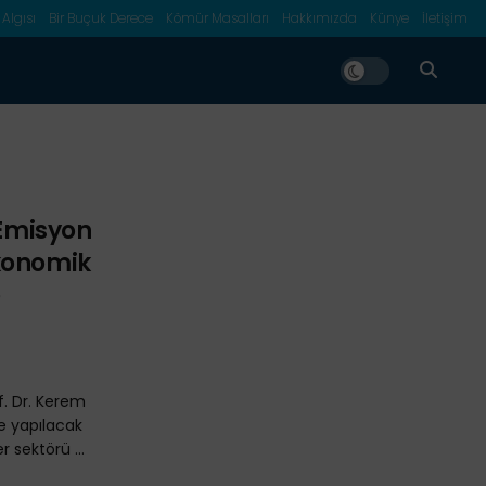
 Algısı
Bir Buçuk Derece
Kömür Masalları
Hakkımızda
Künye
İletişim
“Emisyon
konomik
e
. Dr. Kerem
ve yapılacak
 sektörü ...